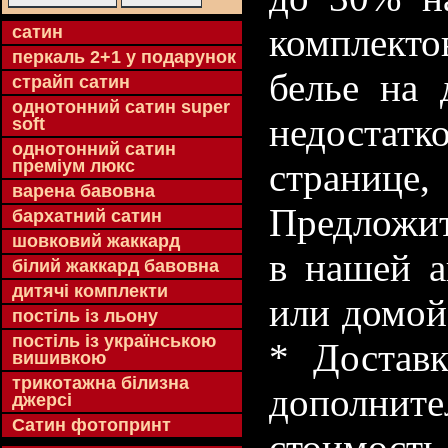
комплекто
cатин
перкаль 2+1 у подарунок
белье на 
страйп сатин
однотонний сатин super
недостатк
soft
однотонний сатин
преміум люкс
странице
варена бавовна
Предложит
бархатний сатин
шовковий жаккард
в нашей а
білий жаккард бавовна
дитячі комплекти
или домой
постіль із льону
постіль із українською
* Доставк
вишивкою
трикотажна білизна
дополнит
джерсі
Сатин фотопринт
стоимость