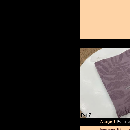
P-17
Акция!
Рушник
Бавовна 100%, 