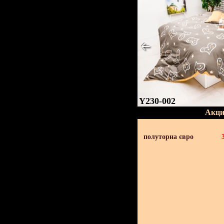
Y230-002
Акци
полуторна євро