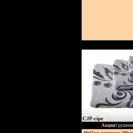
CJP-сіре
Акция!
рушник
30х65см. плотность 500г/