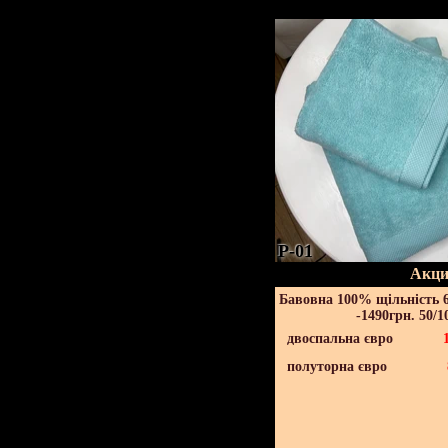
P-01
Акци
Бавовна 100% щільність 6
-1490грн. 50/1
двоспальна євро
полуторна євро