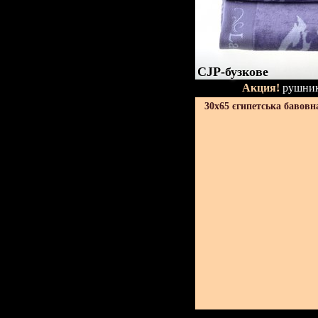
CJP-бузкове
Акция!
рушник
30х65 єгипетська бавовн