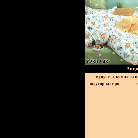
Y230-943
Акци
купуєте 2 комплекти
полуторна євро