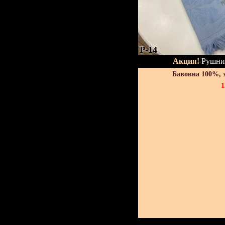
P-14
Акция!
Рушник
Бавовна 100%, 
1