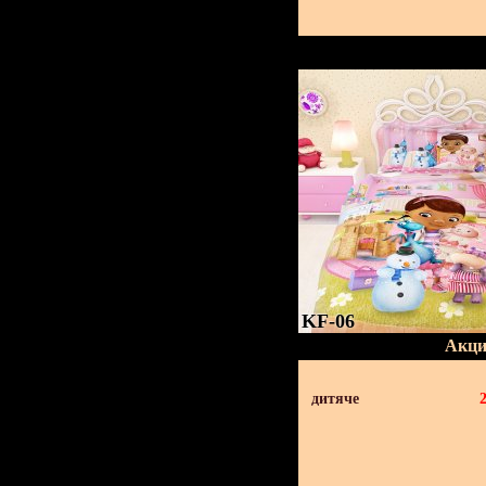
KF-06
Акци
дитяче