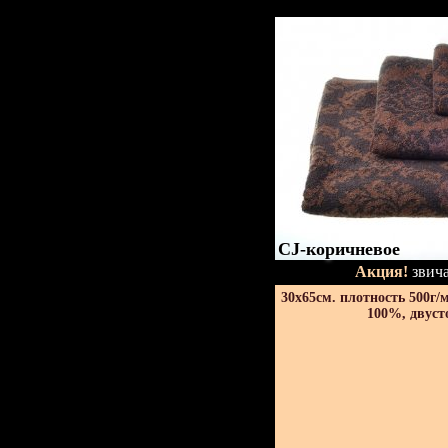
CJ-коричневое
Акция!
звича
30х65см. плотность 500г/
100%, двуст