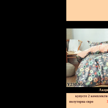
Y230-950
Акци
купуєте 2 комплекти
полуторна євро