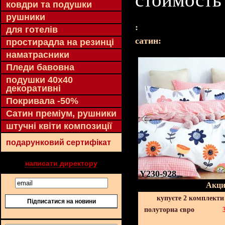
ковдри та подушки
рушники
:
для готелів
cатин:
простирадла на резинці
наматрасники
Пледи бавовна
подушки 40х40
декоративні
Покривала -50%
Сатин преміум, рушники
штучні квіти композиції
подарунковий сертифікат
написати директору
Y230-928
Акци
купуєте 2 комплекти
Підписатися на новини
полуторна євро