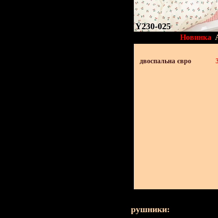
Y230-025
Новинка
двоспальна євро
рушники: