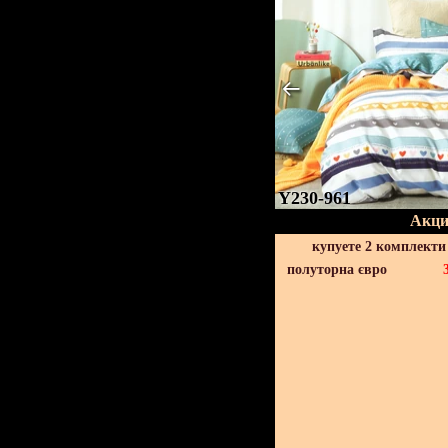
Y230-961
Акци
купуете 2 комплекти
полуторна євро