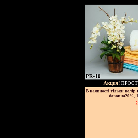
PR-10
Акция!
ПРОСТ
В наявності тільки колір
бавовна20%, 1
2