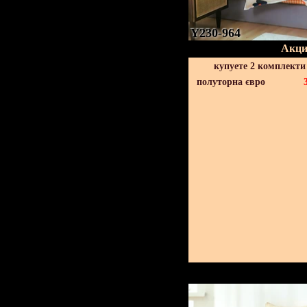
Y230-964
Акци
купуете 2 комплекти
полуторна євро