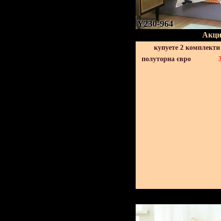
Y230-964
Акци
купуете 2 комплекти
полуторна євро