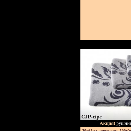
CJP-сіре
Акция!
рушник
30х65см. плотность 500г/