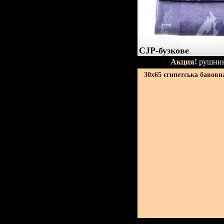
CJP-бузкове
Акция!
рушник
30х65 єгипетська бавовн