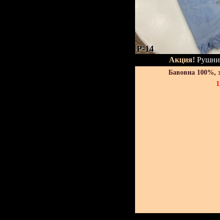
P-14
Акция!
Рушник
Бавовна 100%, 
1