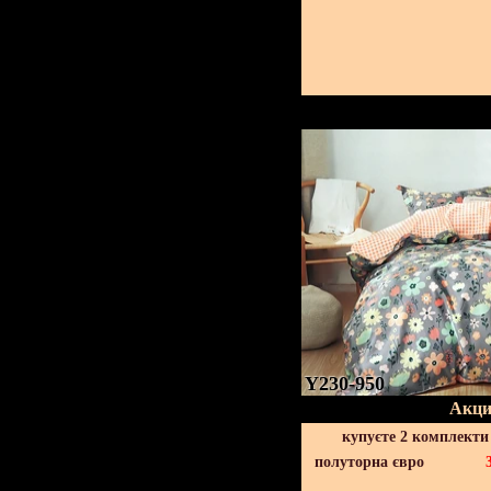
Y230-950
Акци
купуєте 2 комплекти
полуторна євро