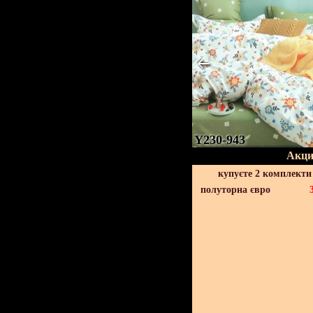
Y230-943
Акци
купуєте 2 комплекти
полуторна євро