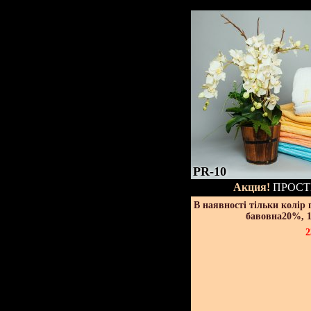
PR-10
Акция!
ПРОСТ
В наявності тільки колір
бавовна20%, 1
2