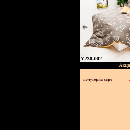
Y230-002
Акци
полуторна євро