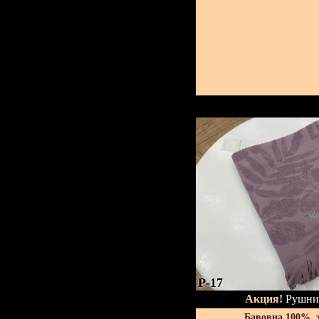
P-17
Акция!
Рушник
Бавовна 100%, 