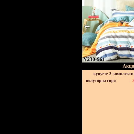
Y230-961
Акци
купуете 2 комплекти
полуторна євро