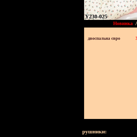
Y230-025
Новинка
двоспальна євро
рушники: