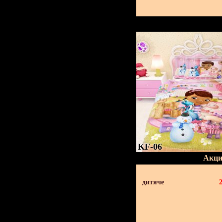
KF-06
Акци
дитяче