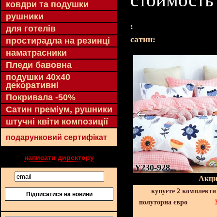
ковдри та подушки
рушники
:
для готелів
cатин:
простирадла на резинці
наматрасники
Пледи бавовна
подушки 40х40
декоративні
Покривала -50%
Сатин преміум, рушники
штучні квіти композиції
подарунковий сертифікат
написати директору
Y230-928
Акци
купуєте 2 комплекти
Підписатися на новини
полуторна євро