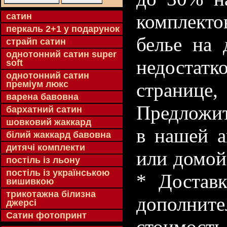
комплекто
cатин
перкаль 2+1 у подарунок
белье на 
страйп сатин
однотонний сатин super
недостатк
soft
однотонний сатин
преміум люкс
странице
варена бавовна
Предложит
бархатний сатин
шовковий жаккард
в нашей а
білий жаккард бавовна
дитячі комплекти
или домой
постіль із льону
постіль із українською
* Доставк
вишивкою
трикотажна білизна
дополнит
джерсі
Сатин фотопринт
стоимость