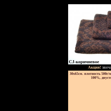
CJ-коричневое
Акция!
звича
30х65см. плотность 500г/
100%, двуст