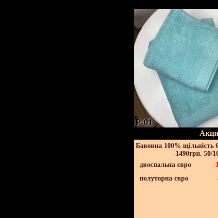
P-01
Акци
Бавовна 100% щільність 6
-1490грн. 50/1
двоспальна євро
полуторна євро