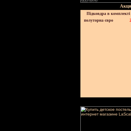
Акци
Підковдра в комплекті 
полуторна євро