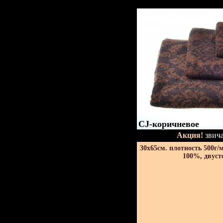
CJ-коричневое
Акция!
звича
30х65см. плотность 500г/
100%, двуст