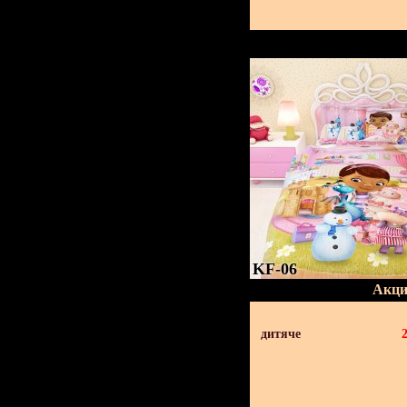
KF-06
Акци
дитяче