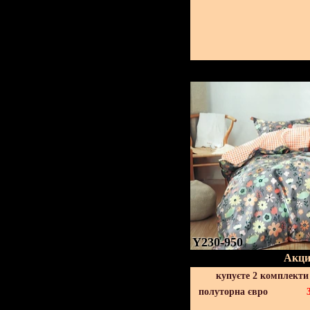
Y230-950
Акци
купуєте 2 комплекти
полуторна євро