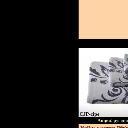
CJP-сіре
Акция!
рушник
30х65см. плотность 500г/