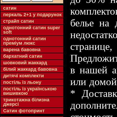
cатин
комплекто
перкаль 2+1 у подарунок
белье на 
страйп сатин
однотонний сатин super
недостатк
soft
однотонний сатин
преміум люкс
странице
варена бавовна
Предложит
бархатний сатин
шовковий жаккард
в нашей а
білий жаккард бавовна
дитячі комплекти
или домой
постіль із льону
постіль із українською
* Доставк
вишивкою
трикотажна білизна
дополнит
джерсі
Сатин фотопринт
стоимость