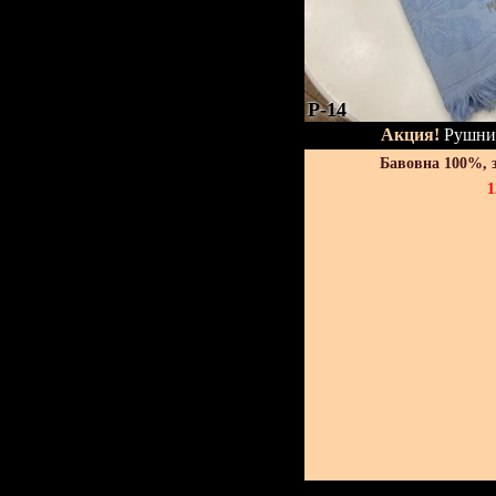
P-14
Акция!
Рушник
Бавовна 100%, 
1