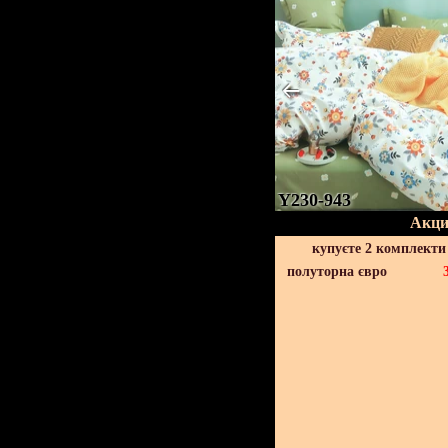
Y230-943
Акци
купуєте 2 комплекти
полуторна євро