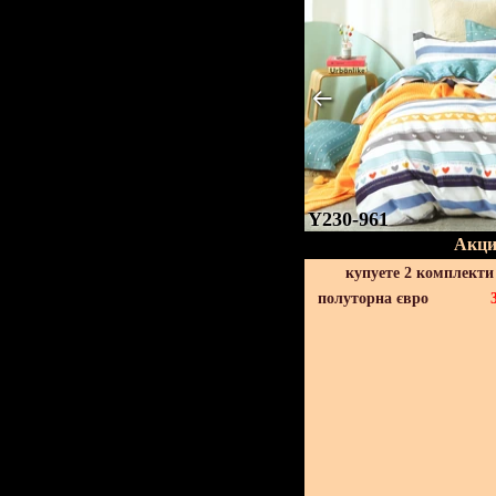
Y230-961
Акци
купуете 2 комплекти
полуторна євро