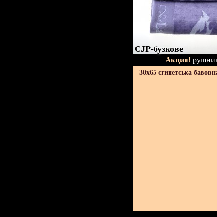
CJP-бузкове
Акция!
рушник
30х65 єгипетська бавовн