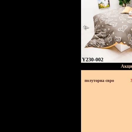
Y230-002
Акци
полуторна євро