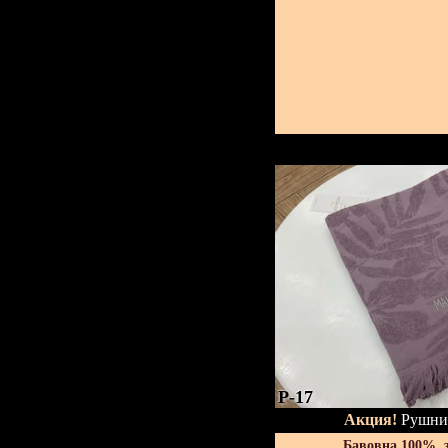
P-17
Акция!
Рушник
Бавовна 100%, 