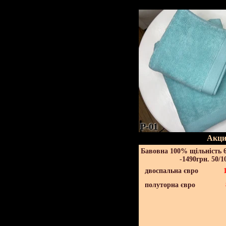
P-01
Акци
Бавовна 100% щільність 6
-1490грн. 50/1
двоспальна євро
полуторна євро