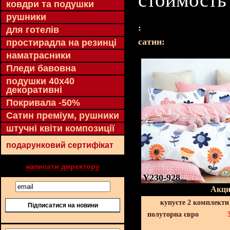
ковдри та подушки
рушники
:
для готелів
cатин:
простирадла на резинці
наматрасники
Пледи бавовна
подушки 40х40
декоративні
Покривала -50%
Сатин преміум, рушники
штучні квіти композиції
подарунковий сертифікат
написати директору
Y230-928
Акци
купуєте 2 комплекти
Підписатися на новини
полуторна євро