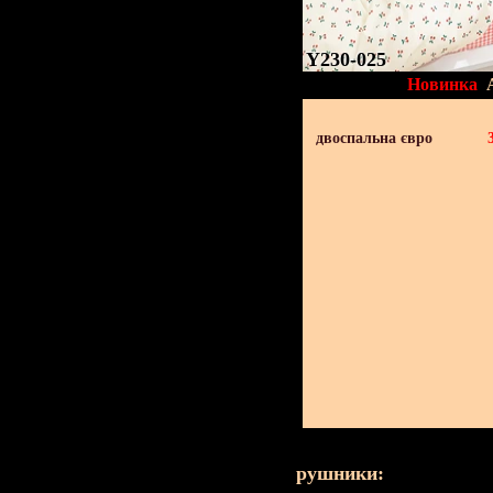
Y230-025
Новинка
двоспальна євро
рушники: