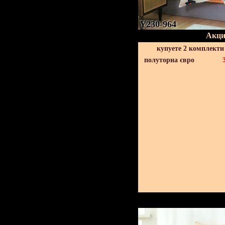
Y230-964
Акци
купуете 2 комплекти
полуторна євро