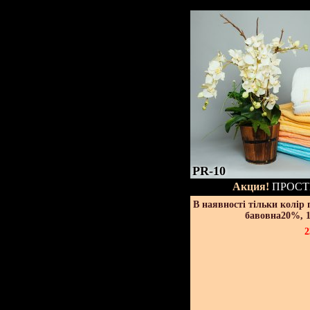
PR-10
Акция!
ПРОСТ
В наявності тільки колір
бавовна20%, 1
2