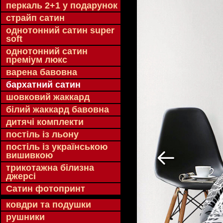
перкаль 2+1 у подарунок
страйп сатин
однотонний сатин super
soft
однотонний сатин
преміум люкс
варена бавовна
бархатний сатин
шовковий жаккард
білий жаккард бавовна
дитячі комплекти
постіль із льону
постіль із українською
вишивкою
трикотажна білизна
джерсі
Сатин фотопринт
ковдри та подушки
рушники