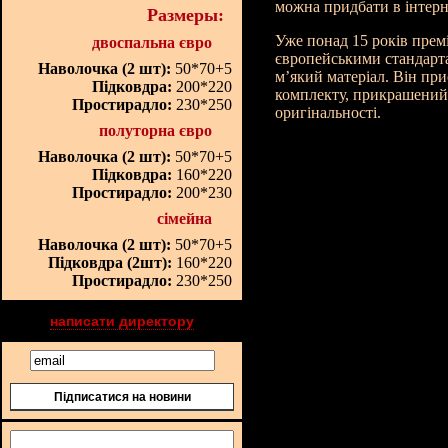
можна придбати в інтерн
Размеры:
Уже понад 15 років прем
двоспальна євро
європейськими стандарта
Наволочка (2 шт):
50*70+5
м’який матеріал. Він пр
Підковдра:
200*220
комплекту, прикрашений 
Простирадло:
230*250
оригінальності.
полуторна євро
Наволочка (2 шт):
50*70+5
Підковдра:
160*220
Простирадло:
200*230
сімейна
Наволочка (2 шт):
50*70+5
Підковдра (2шт):
160*220
Простирадло:
230*250
написати директору
Підписатися на новини