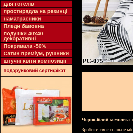
для готелів
простирадла на резинці
наматрасники
Пледи бавовна
подушки 40х40
декоративні
Покривала -50%
Сатин преміум, рушники
PC-075
штучні квіти композиції
подарунковий сертифікат
Чорно-білий комплект п
Зробити своє спальне мі