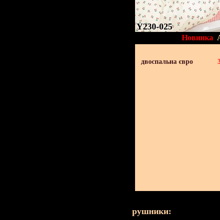
Y230-025
Новинка
двоспальна євро
рушники: