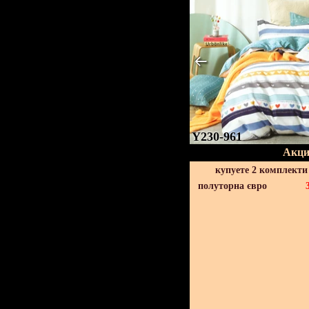
Y230-961
Акци
купуете 2 комплекти
полуторна євро