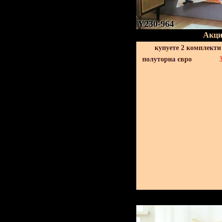
Y230-964
Акци
купуете 2 комплекти
полуторна євро