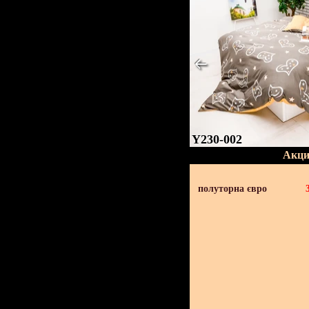
Y230-002
Акци
полуторна євро