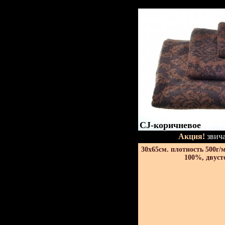
CJ-коричневое
Акция!
звича
30х65см. плотность 500г/
100%, двуст