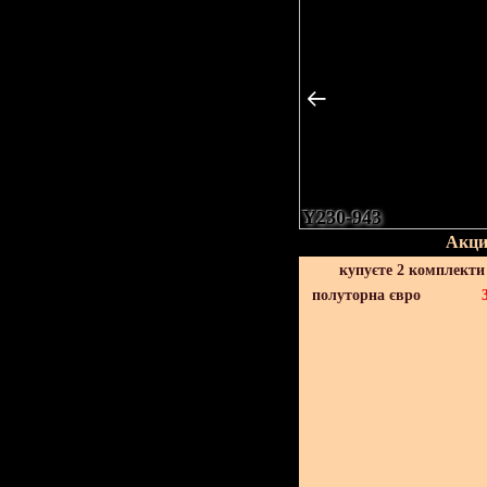
Y230-943
Акци
купуєте 2 комплекти
полуторна євро