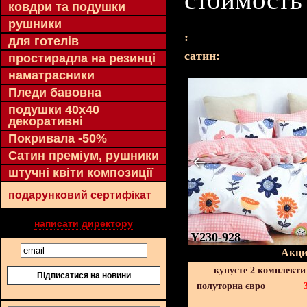
ковдри та подушки
рушники
:
для готелів
cатин:
простирадла на резинці
наматрасники
Пледи бавовна
подушки 40х40
декоративні
Покривала -50%
Сатин преміум, рушники
штучні квіти композиції
подарунковий сертифікат
написати директору
Y230-928
Акци
купуєте 2 комплекти
Підписатися на новини
полуторна євро