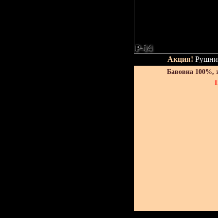
P-14
Акция!
Рушник
Бавовна 100%, 
1