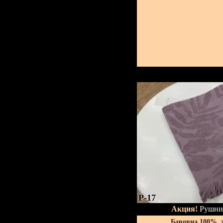
P-17
Акция!
Рушник
Бавовна 100%, 