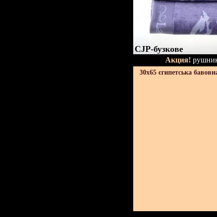
CJP-бузкове
Акция!
рушник
30х65 єгипетська бавовн