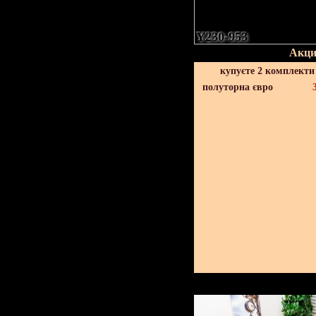
Y230-953
Акци
купуєте 2 комплекти
полуторна євро