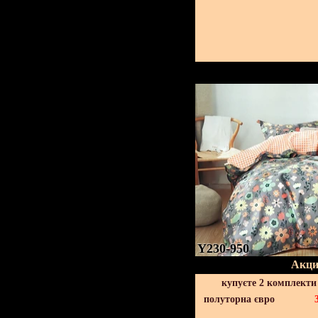
Y230-950
Акци
купуєте 2 комплекти
полуторна євро