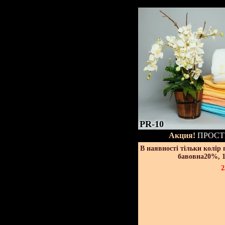
PR-10
Акция!
ПРОСТ
В наявності тільки колір
бавовна20%, 1
2