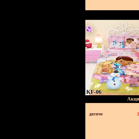
KF-06
Акци
дитяче