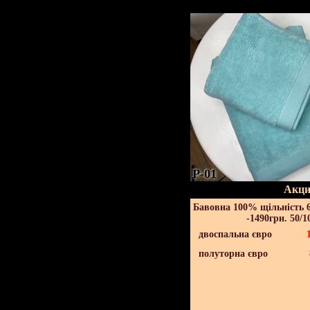
P-01
Акци
Бавовна 100% щільність 6
-1490грн. 50/1
двоспальна євро
полуторна євро