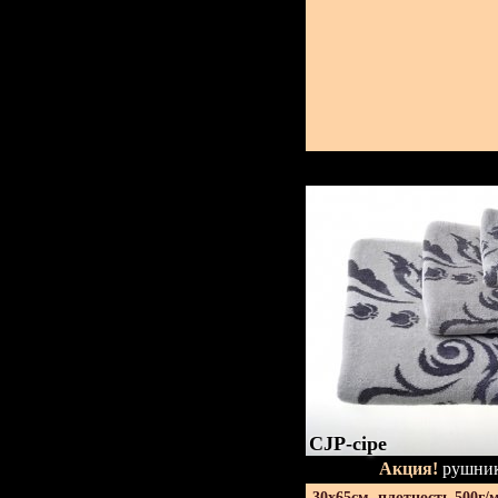
CJP-сіре
Акция!
рушник
30х65см. плотность 500г/