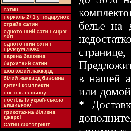
комплекто
cатин
перкаль 2+1 у подарунок
белье на 
страйп сатин
однотонний сатин super
недостатк
soft
однотонний сатин
странице
преміум люкс
варена бавовна
Предложит
бархатний сатин
шовковий жаккард
в нашей а
білий жаккард бавовна
дитячі комплекти
или домой
постіль із льону
постіль із українською
* Доставк
вишивкою
трикотажна білизна
дополнит
джерсі
Сатин фотопринт
стоимость