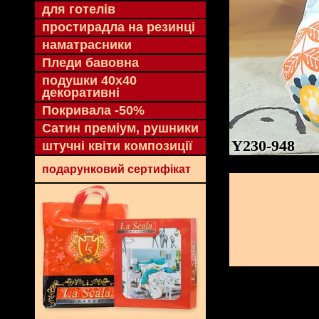
для готелів
простирадла на резинці
наматрасники
Пледи бавовна
подушки 40х40
декоративні
Покривала -50%
Сатин преміум, рушники
Y230-948
штучні квіти композиції
подарунковий сертифікат