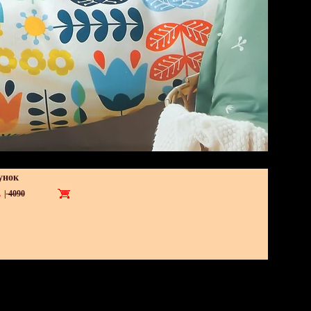
унок
.
|
4090