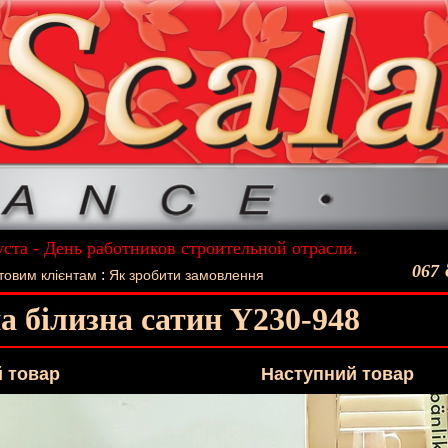
уста - День работников строительной отрасли.
ший подарок - Постельное белье La Scala!
067
:
товим клієнтам
Як зробити замовлення
а білизна cатин Y230-948
 товар
Наступний товар