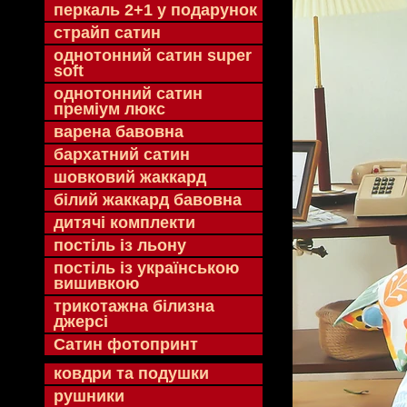
перкаль 2+1 у подарунок
страйп сатин
однотонний сатин super
soft
однотонний сатин
преміум люкс
варена бавовна
бархатний сатин
шовковий жаккард
білий жаккард бавовна
дитячі комплекти
постіль із льону
постіль із українською
вишивкою
трикотажна білизна
джерсі
Сатин фотопринт
ковдри та подушки
рушники