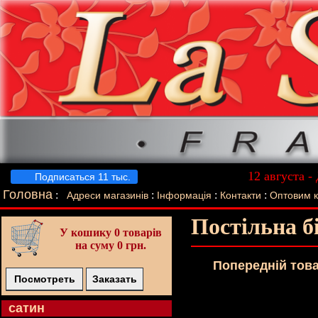
12 августа -
Подписаться 11 тыс.
Лучший п
Головна
:
:
:
:
Адреси магазинів
Інформація
Контакти
Оптовим 
Постільна б
У кошику
0 товарів
на суму 0 грн.
Попереднiй тов
Посмотреть
Заказать
cатин