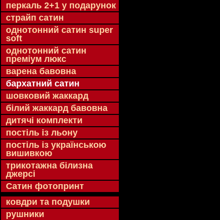
перкаль 2+1 у подарунок
страйп сатин
однотонний сатин super
soft
однотонний сатин
преміум люкс
варена бавовна
бархатний сатин
шовковий жаккард
білий жаккард бавовна
дитячі комплекти
постіль із льону
постіль із українською
вишивкою
трикотажна білизна
джерсі
Сатин фотопринт
ковдри та подушки
рушники