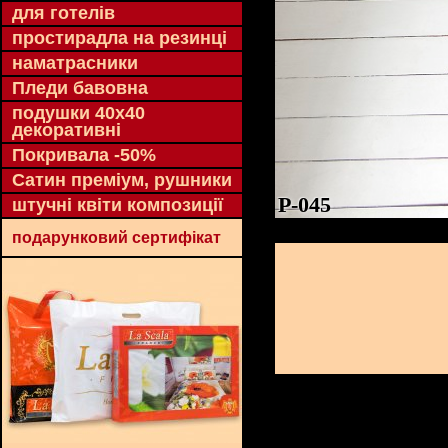
для готелів
простирадла на резинці
наматрасники
Пледи бавовна
подушки 40х40
декоративні
Покривала -50%
Сатин преміум, рушники
P-045
штучні квіти композиції
подарунковий сертифікат