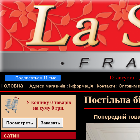
12 августа -
Подписаться 11 тыс.
Лучший п
Головна
:
:
:
:
Адреси магазинів
Інформація
Контакти
Оптовим 
Постільна б
У кошику
0 товарів
на суму 0 грн.
Попереднiй тов
Посмотреть
Заказать
cатин