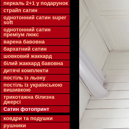
перкаль 2+1 у подарунок
страйп сатин
однотонний сатин super
soft
однотонний сатин
преміум люкс
варена бавовна
бархатний сатин
шовковий жаккард
білий жаккард бавовна
дитячі комплекти
постіль із льону
постіль із українською
вишивкою
трикотажна білизна
джерсі
Сатин фотопринт
ковдри та подушки
рушники