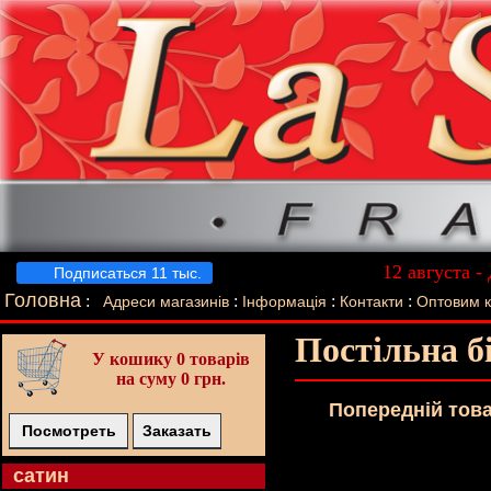
12 августа -
Подписаться 11 тыс.
Лучший п
Головна
:
:
:
:
Адреси магазинів
Інформація
Контакти
Оптовим 
Постільна б
У кошику
0 товарів
на суму 0 грн.
Попереднiй тов
Посмотреть
Заказать
cатин