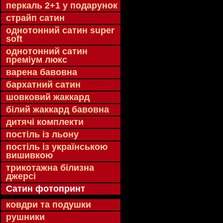
перкаль 2+1 у подарунок
страйп сатин
однотонний сатин super
soft
однотонний сатин
преміум люкс
варена бавовна
бархатний сатин
шовковий жаккард
білий жаккард бавовна
дитячі комплекти
постіль із льону
постіль із українською
вишивкою
трикотажна білизна
джерсі
Сатин фотопринт
ковдри та подушки
рушники