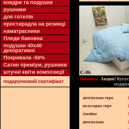
ковдри та подушки
рушники
для готелів
простирадла на резинці
наматрасники
Пледи бавовна
подушки 40х40
декоративні
Покривала -50%
Сатин преміум, рушники
штучні квіти композиції
C-06
Новинка
Акция!
Купуєт
подарунковий сертифікат
подару
двоспальна євро
полуторна євро
сімейна
двоспальна