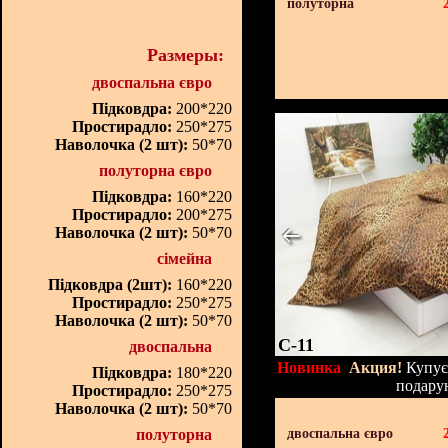
полуторна
Размеры:
двоспальна євро
Підковдра:
200*220
Простирадло:
250*275
Наволочка (2 шт):
50*70
полуторна євро
Підковдра:
160*220
Простирадло:
200*275
Наволочка (2 шт):
50*70
сімейна
Підковдра (2шт):
160*220
Простирадло:
250*275
Наволочка (2 шт):
50*70
C-11
двоспальна
Новинка
Акция!
Купуєт
Підковдра:
180*220
подару
Простирадло:
250*275
Наволочка (2 шт):
50*70
полуторна
двоспальна євро