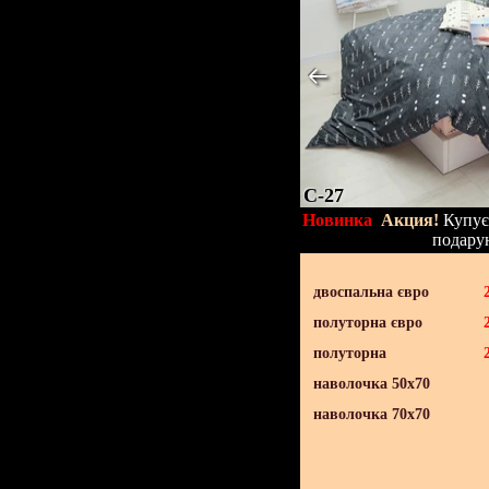
C-27
Новинка
Акция!
Купуєт
подару
двоспальна євро
полуторна євро
полуторна
наволочка 50х70
наволочка 70х70