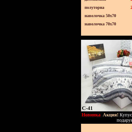
полуторна
наволочка 50х70
наволочка 70х70
C-41
Новинка
Акция!
Купуєт
подару