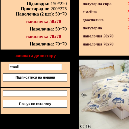
Підковдра:
150*220
полуторна євро
Простирадло:
200*275
сімейна
Наволочка (2 шт):
50*70
двоспальна
наволочка 50х70
полуторна
Наволочка:
50*70
наволочка 70х70
наволочка 50х70
Наволочка:
70*70
наволочка 70х70
написати директору
Підписатися на новини
Пошук по каталогу
C-16