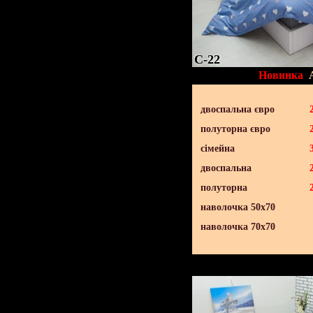
C-22
Новинка
двоспальна євро
полуторна євро
сімейна
двоспальна
полуторна
наволочка 50х70
наволочка 70х70