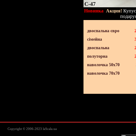
C-47
Новинка
Акция!
Купуєт
подару
двоспальна євро
сімейна
двоспальна
полуторна
наволочка 50х70
наволочка 70х70
Lascala Домашний текстиль - пос
Copyright © 2006-2023 laScala.ua