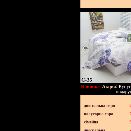
C-35
Новинка
Акция!
Купуєт
подару
двоспальна євро
полуторна євро
сімейна
двоспальна