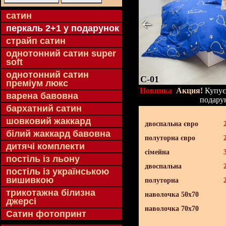
cатин
перкаль 2+1 у подарунок
страйп сатин
однотонний сатин super
soft
однотонний сатин
C-01
преміум люкс
Новинка
Акция!
Купуєт
варена бавовна
подару
бархатний сатин
шовковий жаккард
двоспальна євро
білий жаккард бавовна
полуторна євро
дитячі комплекти
сімейна
постіль із льону
двоспальна
постіль із українською
вишивкою
полуторна
трикотажна білизна
наволочка 50х70
джерсі
наволочка 70х70
Сатин фотопринт