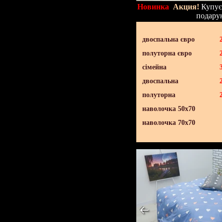
Новинка
Акция!
Купуєт
подару
двоспальна євро
полуторна євро
сімейна
двоспальна
полуторна
наволочка 50х70
наволочка 70х70