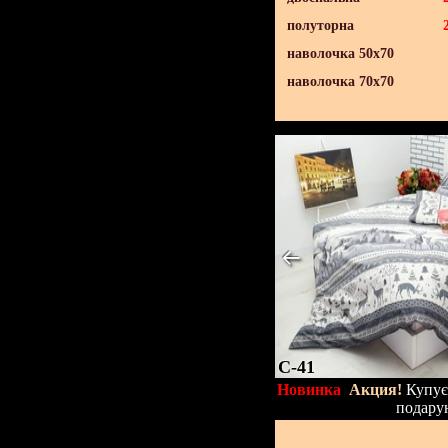
полуторна
наволочка 50х70
наволочка 70х70
C-41
Новинка
Акция!
Купуєт
подару