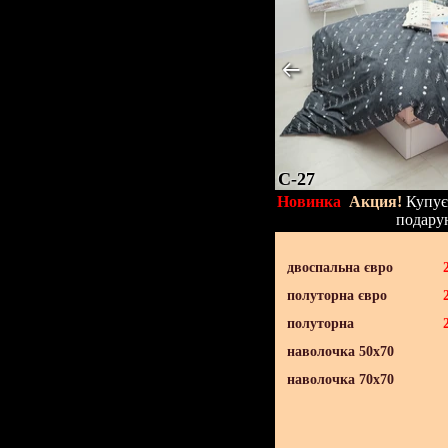
C-27
Новинка
Акция!
Купуєт
подару
двоспальна євро
полуторна євро
полуторна
наволочка 50х70
наволочка 70х70