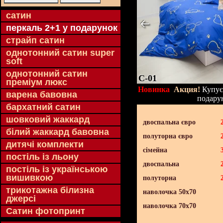
cатин
перкаль 2+1 у подарунок
страйп сатин
однотонний сатин super
soft
однотонний сатин
C-01
преміум люкс
Новинка
Акция!
Купуєт
варена бавовна
подару
бархатний сатин
шовковий жаккард
двоспальна євро
білий жаккард бавовна
полуторна євро
дитячі комплекти
сімейна
постіль із льону
двоспальна
постіль із українською
вишивкою
полуторна
трикотажна білизна
наволочка 50х70
джерсі
наволочка 70х70
Сатин фотопринт