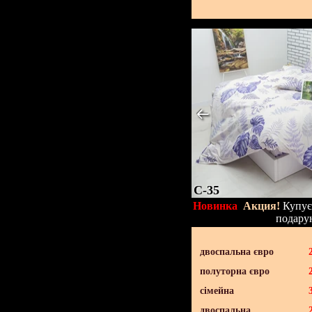
C-35
Новинка
Акция!
Купуєт
подару
двоспальна євро
полуторна євро
сімейна
двоспальна