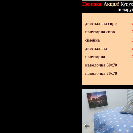
Новинка
Акция!
Купуєт
подару
двоспальна євро
полуторна євро
сімейна
двоспальна
полуторна
наволочка 50х70
наволочка 70х70