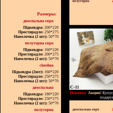
полуторна
Размеры:
двоспальна євро
Підковдра:
200*220
Простирадло:
250*275
Наволочка (2 шт):
50*70
полуторна євро
Підковдра:
160*220
Простирадло:
200*275
Наволочка (2 шт):
50*70
сімейна
Підковдра (2шт):
160*220
Простирадло:
250*275
Наволочка (2 шт):
50*70
C-11
двоспальна
Новинка
Акция!
Купуєт
Підковдра:
180*220
подару
Простирадло:
250*275
Наволочка (2 шт):
50*70
полуторна
двоспальна євро