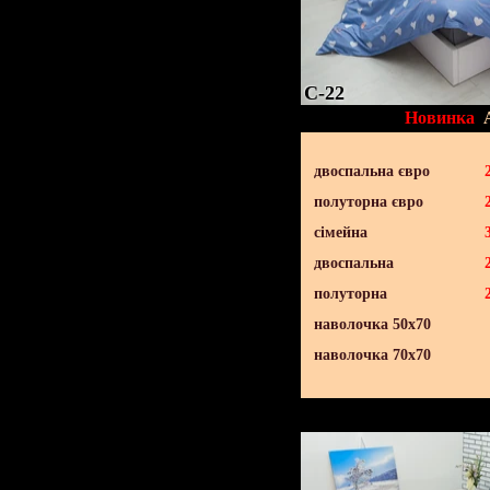
C-22
Новинка
двоспальна євро
полуторна євро
сімейна
двоспальна
полуторна
наволочка 50х70
наволочка 70х70