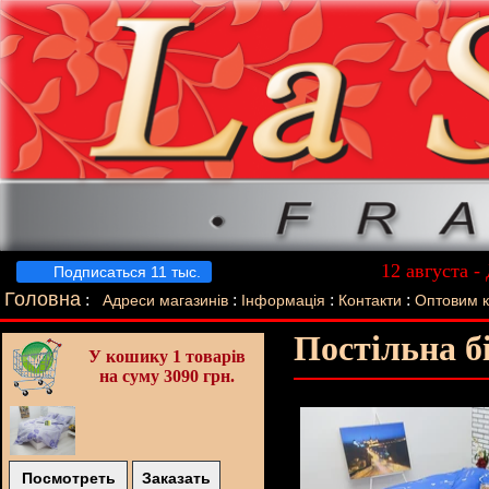
12 августа -
Подписаться 11 тыс.
Лучший п
Головна
:
:
:
:
Адреси магазинів
Інформація
Контакти
Оптовим 
Постільна б
У кошику
1 товарів
на суму 3090 грн.
Посмотреть
Заказать