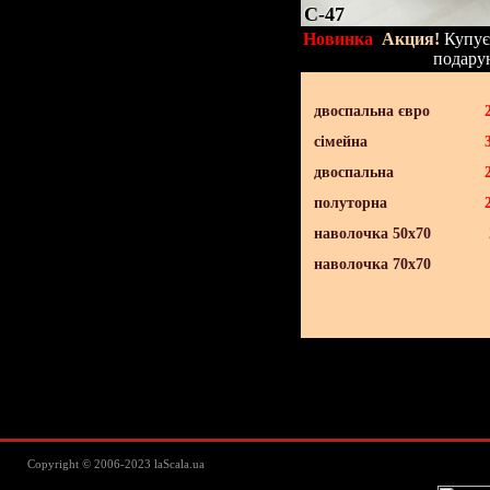
C-47
Новинка
Акция!
Купуєт
подару
двоспальна євро
сімейна
двоспальна
полуторна
наволочка 50х70
наволочка 70х70
Lascala Домашний текстиль - пос
Copyright © 2006-2023 laScala.ua