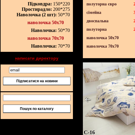
Підковдра:
150*220
полуторна євро
Простирадло:
200*275
сімейна
Наволочка (2 шт):
50*70
двоспальна
наволочка 50х70
полуторна
Наволочка:
50*70
наволочка 70х70
наволочка 50х70
Наволочка:
70*70
наволочка 70х70
написати директору
Підписатися на новини
Пошук по каталогу
C-16