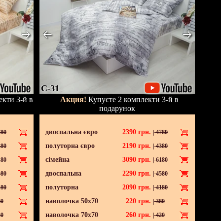
C-31
кти 3-й в
Акция!
Купуєте 2 комплекти 3-й в
подарунок
двоспальна євро
2390
грн.
80
|
4780
полуторна євро
2190
грн.
80
|
4380
сімейна
3090
грн.
80
|
6180
двоспальна
2290
грн.
80
|
4580
полуторна
2090
грн.
80
|
4180
наволочка 50х70
220
грн.
0
|
380
наволочка 70х70
260
грн.
0
|
420