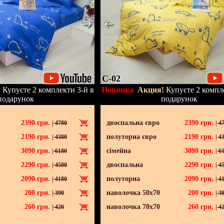
C-02
!
Купуєте 2 комплекти 3-й в
Новинка
Акция!
Купуєте 2 компле
подарунок
подарунок
2390
грн.
двоспальна євро
2390
грн.
|
4780
|
47
2190
грн.
полуторна євро
2190
грн.
|
4380
|
43
3090
грн.
сімейна
3090
грн.
|
6180
|
61
2290
грн.
двоспальна
2290
грн.
|
4580
|
45
2090
грн.
полуторна
2090
грн.
|
4180
|
41
200
грн.
наволочка 50х70
200
грн.
|
390
|
38
260
грн.
наволочка 70х70
260
грн.
|
420
|
42