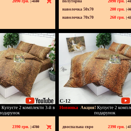
2090
грн.
полуторна
2090
грн.
|
4180
|
41
наволочка 50х70
200
грн.
|
36
наволочка 70х70
260
грн.
|
42
C-12
!
Купуєте 2 комплекти 3-й в
Новинка
Акция!
Купуєте 2 компле
подарунок
подарунок
2390
грн.
двоспальна євро
2390
грн.
|
4780
|
47