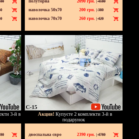
полуторна
2090
грн.
80
|
4180
наволочка 50х70
200
грн.
0
|
380
наволочка 70х70
260
грн.
0
|
420
C-15
кти 3-й в
Акция!
Купуєте 2 комплекти 3-й в
подарунок
двоспальна євро
2390
грн.
80
|
4780