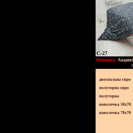
C-27
Новинка
Акция
двоспальна євро
полуторна євро
полуторна
наволочка 50х70
наволочка 70х70