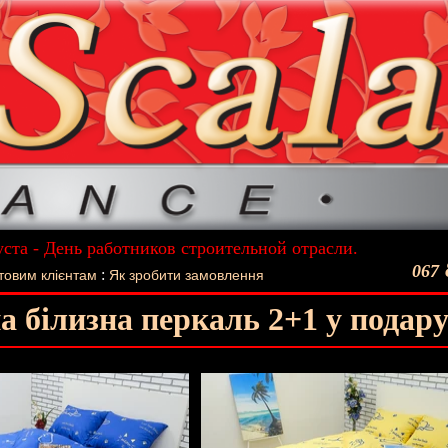
уста - День работников строительной отрасли.
ший подарок - Постельное белье La Scala!
067
:
товим клієнтам
Як зробити замовлення
а білизна перкаль 2+1 у подар