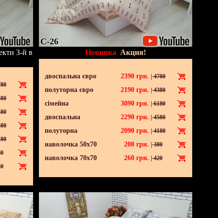
C-26
кти 3-й в
Новинка
Акция!
двоспальна євро
2390
грн.
|
4780
80
полуторна євро
2190
грн.
|
4380
80
сімейна
3090
грн.
|
6180
80
двоспальна
2290
грн.
|
4580
80
полуторна
2090
грн.
|
4180
80
наволочка 50х70
200
грн.
|
380
0
наволочка 70х70
260
грн.
|
420
0