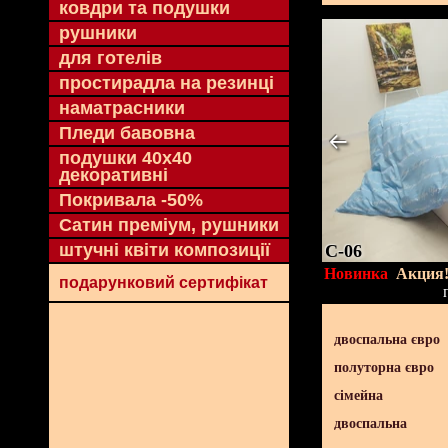
ковдри та подушки
рушники
для готелів
простирадла на резинці
наматрасники
Пледи бавовна
подушки 40х40
декоративні
Покривала -50%
Сатин преміум, рушники
штучні квіти композиції
C-06
Новинка
Акция
подарунковий сертифікат
двоспальна євро
полуторна євро
сімейна
двоспальна