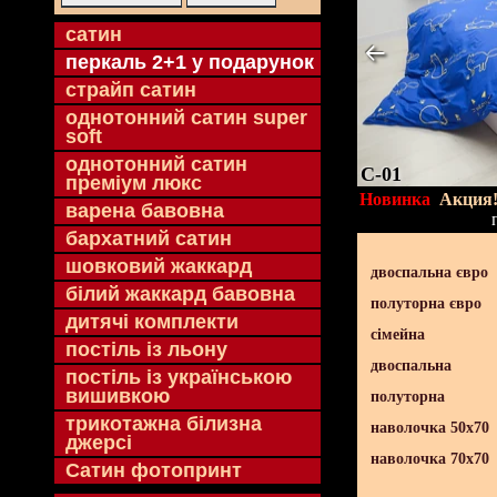
cатин
перкаль 2+1 у подарунок
страйп сатин
однотонний сатин super
soft
однотонний сатин
C-01
преміум люкс
Новинка
Акция
варена бавовна
бархатний сатин
шовковий жаккард
двоспальна євро
білий жаккард бавовна
полуторна євро
дитячі комплекти
сімейна
постіль із льону
двоспальна
постіль із українською
вишивкою
полуторна
трикотажна білизна
наволочка 50х70
джерсі
наволочка 70х70
Сатин фотопринт