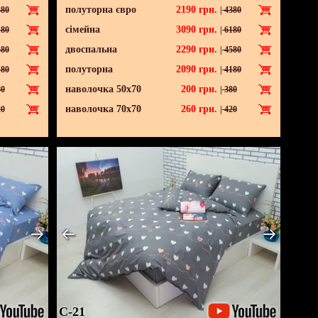
полуторна євро
2190
грн.
80
|
4380
сімейна
3090
грн.
80
|
6180
двоспальна
2290
грн.
80
|
4580
полуторна
2090
грн.
80
|
4180
наволочка 50х70
200
грн.
0
|
380
наволочка 70х70
260
грн.
0
|
420
C-21