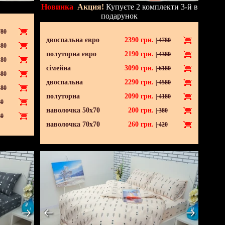
Новинка
Акция!
Купуєте 2 комплекти 3-й в
подарунок
80
двоспальна євро
2390
грн.
|
4780
80
полуторна євро
2190
грн.
|
4380
80
сімейна
3090
грн.
|
6180
80
двоспальна
2290
грн.
|
4580
80
полуторна
2090
грн.
|
4180
0
наволочка 50х70
200
грн.
|
380
0
наволочка 70х70
260
грн.
|
420