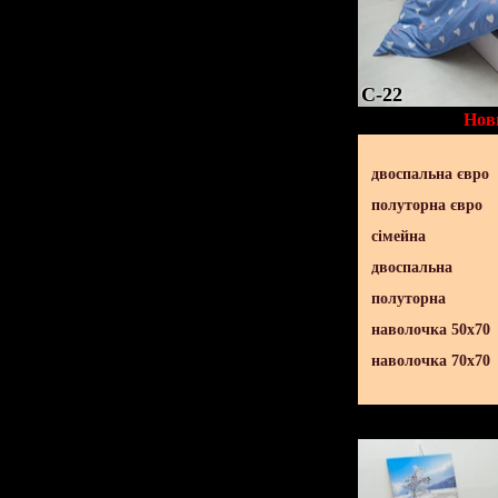
C-22
Нов
двоспальна євро
полуторна євро
сімейна
двоспальна
полуторна
наволочка 50х70
наволочка 70х70