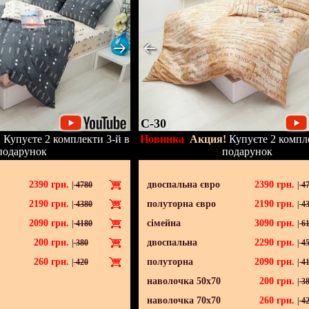
C-30
!
Купуєте 2 комплекти 3-й в
Новинка
Акция!
Купуєте 2 компле
подарунок
подарунок
2390
грн.
двоспальна євро
2390
грн.
|
4780
|
47
2190
грн.
полуторна євро
2190
грн.
|
4380
|
43
2090
грн.
сімейна
3090
грн.
|
4180
|
61
200
грн.
двоспальна
2290
грн.
|
380
|
45
260
грн.
полуторна
2090
грн.
|
420
|
41
наволочка 50х70
200
грн.
|
38
наволочка 70х70
260
грн.
|
42