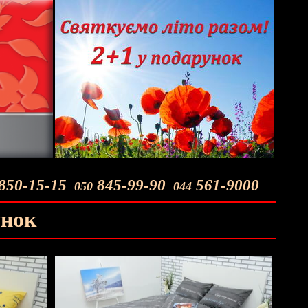
850-15-15
845-99-90
561-9000
050
044
унок