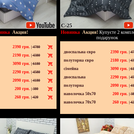
C-25
инка
Акция!
Новинка
Акция!
Купуєте 2 компле
подарунок
2390
грн.
|
4780
двоспальна євро
2390
грн.
|
47
2190
грн.
|
4380
полуторна євро
2180
грн.
|
43
3090
грн.
|
6180
сімейна
3090
грн.
|
61
2290
грн.
|
4580
двоспальна
2290
грн.
|
45
2090
грн.
|
4180
полуторна
2090
грн.
|
41
200
грн.
|
380
наволочка 50х70
200
грн.
|
38
260
грн.
|
420
наволочка 70х70
260
грн.
|
42