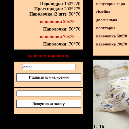
Підковдра:
150*220
полуторна євро
Простирадло:
200*275
сімейна
Наволочка (2 шт):
50*70
двоспальна
наволочка 50х70
полуторна
Наволочка:
50*70
наволочка 70х70
наволочка 50х70
Наволочка:
70*70
наволочка 70х70
написати директору
Підписатися на новини
Пошук по каталогу
C-16