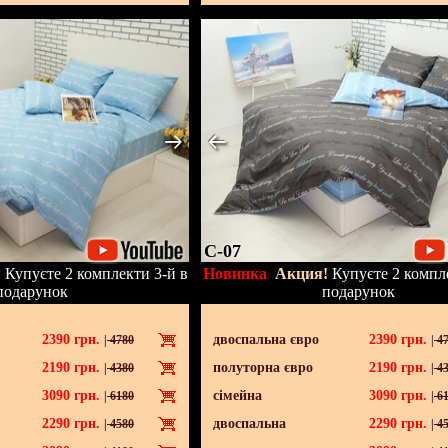
C-07
!
Купуєте 2 комплекти 3-й в
Новинка
Акция!
Купуєте 2 компле
подарунок
подарунок
2390
грн.
двоспальна євро
2390
грн.
|
4780
|
47
2190
грн.
полуторна євро
2190
грн.
|
4380
|
43
3090
грн.
сімейна
3090
грн.
|
6180
|
61
2290
грн.
двоспальна
2290
грн.
|
4580
|
45