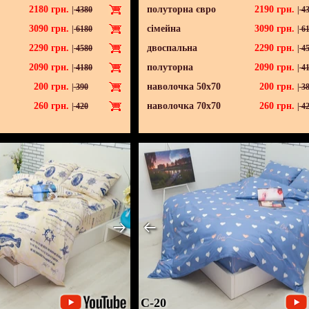
2180
грн.
полуторна євро
2190
грн.
|
4380
|
43
3090
грн.
сімейна
3090
грн.
|
6180
|
61
2290
грн.
двоспальна
2290
грн.
|
4580
|
45
2090
грн.
полуторна
2090
грн.
|
4180
|
41
200
грн.
наволочка 50х70
200
грн.
|
390
|
38
260
грн.
наволочка 70х70
260
грн.
|
420
|
42
C-20