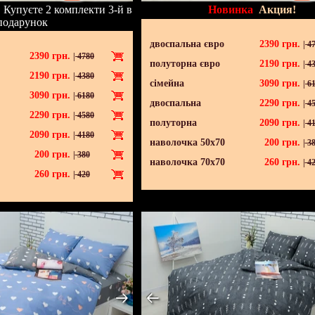
!
Купуєте 2 комплекти 3-й в
Новинка
Акция!
подарунок
двоспальна євро
2390
грн.
|
47
2390
грн.
|
4780
полуторна євро
2190
грн.
|
43
2190
грн.
|
4380
сімейна
3090
грн.
|
61
3090
грн.
|
6180
двоспальна
2290
грн.
|
45
2290
грн.
|
4580
полуторна
2090
грн.
|
41
2090
грн.
|
4180
наволочка 50х70
200
грн.
|
38
200
грн.
|
380
наволочка 70х70
260
грн.
|
42
260
грн.
|
420