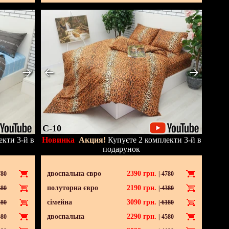
C-10
кти 3-й в
Новинка
Акция!
Купуєте 2 комплекти 3-й в
подарунок
двоспальна євро
2390
грн.
80
|
4780
полуторна євро
2190
грн.
80
|
4380
сімейна
3090
грн.
80
|
6180
двоспальна
2290
грн.
80
|
4580