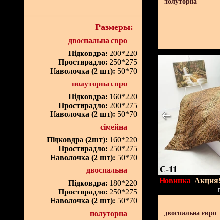
полуторна
Размеры:
двоспальна євро
Підковдра:
200*220
Простирадло:
250*275
Наволочка (2 шт):
50*70
полуторна євро
Підковдра:
160*220
Простирадло:
200*275
Наволочка (2 шт):
50*70
сімейна
Підковдра (2шт):
160*220
Простирадло:
250*275
Наволочка (2 шт):
50*70
C-11
двоспальна
Новинка
Акция
Підковдра:
180*220
Простирадло:
250*275
Наволочка (2 шт):
50*70
полуторна
двоспальна євро