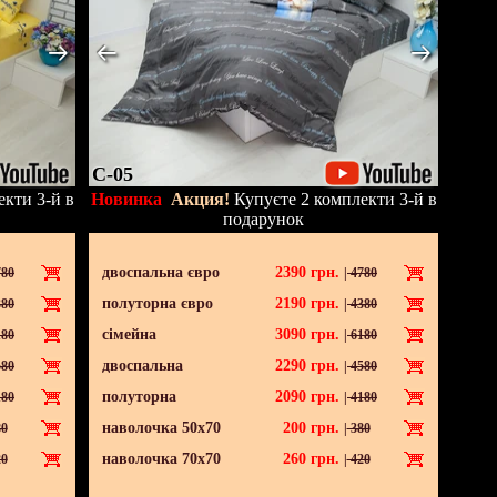
C-05
кти 3-й в
Новинка
Акция!
Купуєте 2 комплекти 3-й в
подарунок
двоспальна євро
2390
грн.
80
|
4780
полуторна євро
2190
грн.
80
|
4380
сімейна
3090
грн.
80
|
6180
двоспальна
2290
грн.
80
|
4580
полуторна
2090
грн.
80
|
4180
наволочка 50х70
200
грн.
0
|
380
наволочка 70х70
260
грн.
0
|
420