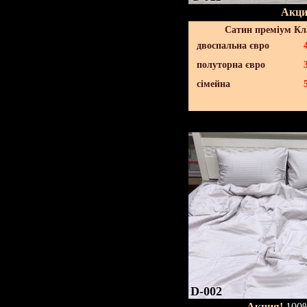
Акци
Сатин преміум Кл
двоспальна євро
полуторна євро
сімейна
D-002
Акция!
100%