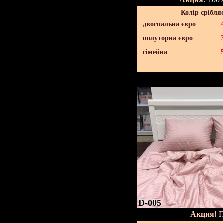
Колір срібля
двоспальна євро
полуторна євро
сімейна
D-005
Акция!
П