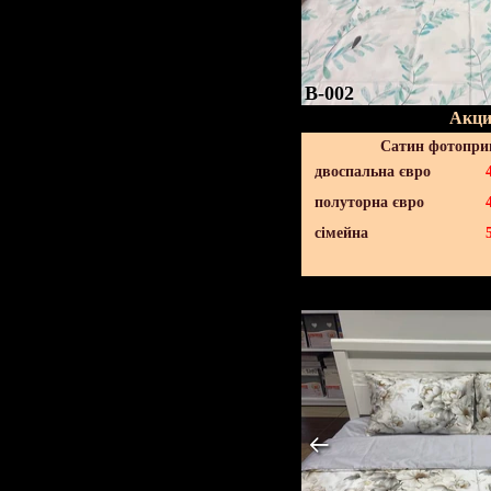
B-002
Акци
Сатин фотопри
двоспальна євро
полуторна євро
сімейна