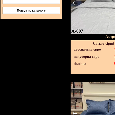
Пошук по каталогу
A-007
Акци
Світло-сірий
двоспальна євро
полуторна євро
сімейна