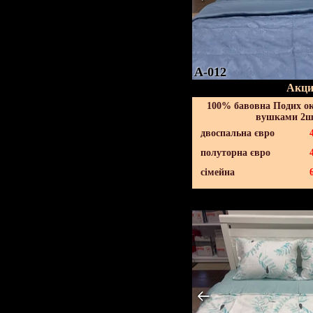
A-012
Акци
100% бавовна Подих ок
вушками 2шт
двоспальна євро
полуторна євро
сімейна