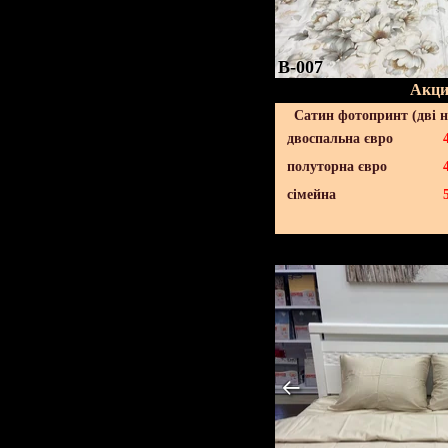
B-007
Акци
Сатин фотопринт (дві н
двоспальна євро
полуторна євро
сімейна