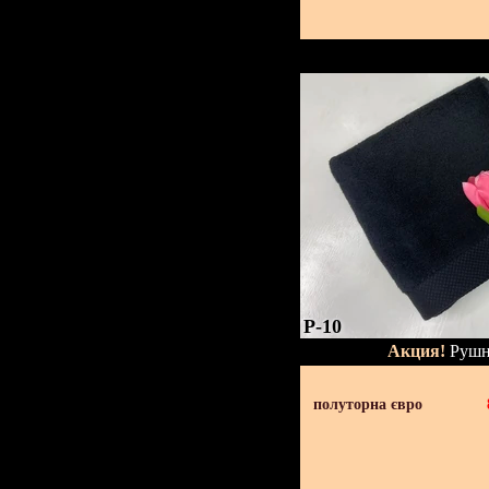
P-10
Акция!
Рушн
полуторна євро