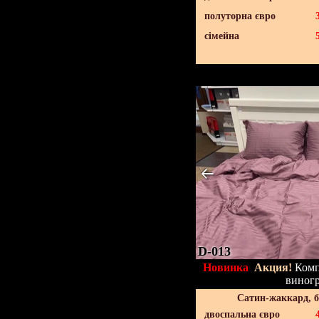
полуторна євро
сімейна
D-013
Новинка
Акция!
Компл
виног
Сатин-жаккард, 
двоспальна євро