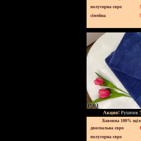
полуторна євро
сімейна
P-03
Акция!
Рушник 5
Бавовна 100% щіль
двоспальна євро
полуторна євро