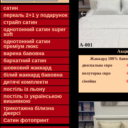
cатин
перкаль 2+1 у подарунок
страйп сатин
однотонний сатин super
soft
однотонний сатин
A-001
преміум люкс
Акци
варена бавовна
Жаккард 100% бавов
бархатний сатин
двоспальна євро
шовковий жаккард
полуторна євро
білий жаккард бавовна
дитячі комплекти
сімейна
постіль із льону
постіль із українською
вишивкою
трикотажна білизна
джерсі
Сатин фотопринт