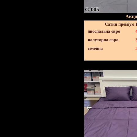
C-005
Акци
Сатин преміум 
двоспальна євро
полуторна євро
сімейна