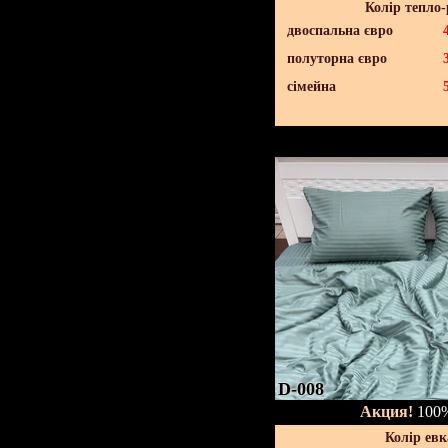
Колір тепло
двоспальна євро
полуторна євро
сімейна
D-008
Акция!
100%
Колір евк