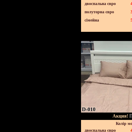
двоспальна євро
полуторна євро
сімейна
D-010
Акция!
П
Колір м
двоспальна євро