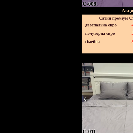
C-008
Акци
Сатин преміум С
двоспальна євро
полуторна євро
сімейна
C-011