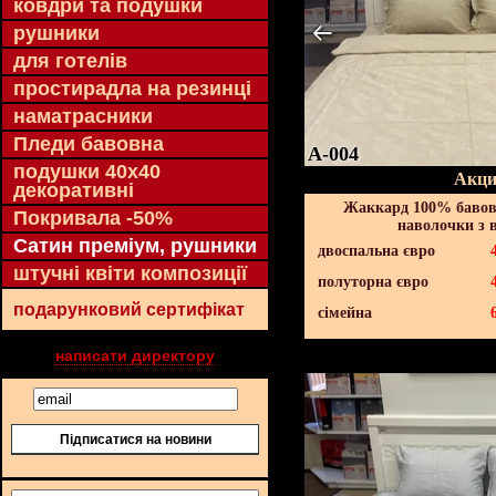
ковдри та подушки
рушники
для готелів
простирадла на резинці
наматрасники
Пледи бавовна
A-004
подушки 40х40
Акци
декоративні
Жаккард 100% бавов
Покривала -50%
наволочки з 
Сатин преміум, рушники
двоспальна євро
штучні квіти композиції
полуторна євро
подарунковий сертифікат
сімейна
написати директору
Підписатися на новини