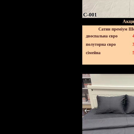
C-001
Акци
Сатин преміум Шо
двоспальна євро
полуторна євро
сімейна