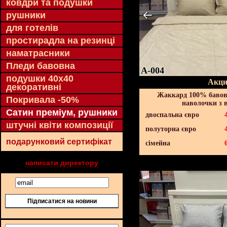
ковдри та подушки
рушники
для готелів
простирадла на резинці
наматрасники
Пледи бавовна
A-004
подушки 40х40
Акци
декоративні
Жаккард 100% бавов
Покривала -50%
наволочки з 
Сатин преміум, рушники
двоспальна євро
штучні квіти композиції
полуторна євро
подарунковий сертифікат
сімейна
написати директору
Підписатися на новини