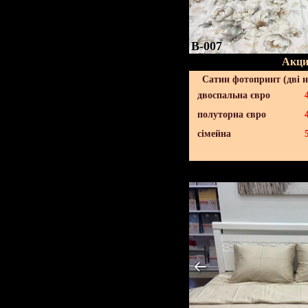
B-007
Акци
Сатин фотопринт (дві н
двоспальна євро
полуторна євро
сімейна