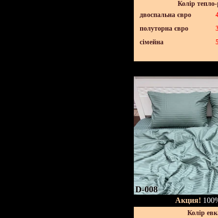
Колір тепло
двоспальна євро
полуторна євро
сімейна
D-008
Акция!
100%
Колір евк