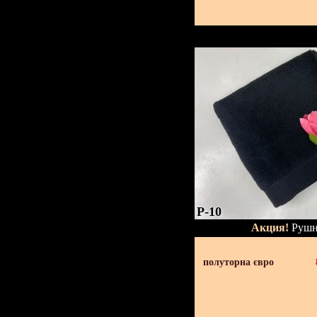
P-10
Акция!
Рушн
полуторна євро