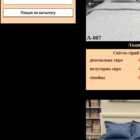
Пошук по каталогу
A-007
Акци
Світло-сірий
двоспальна євро
полуторна євро
сімейна