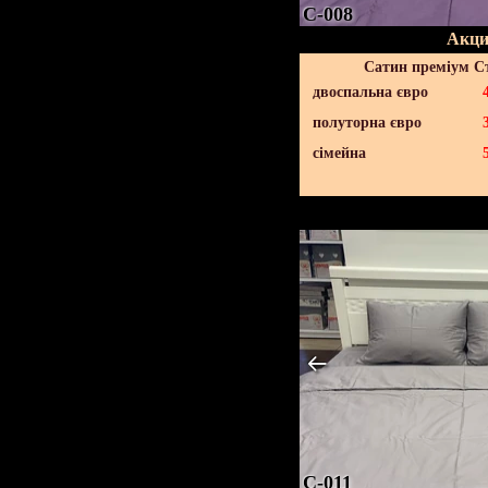
C-008
Акци
Сатин преміум С
двоспальна євро
полуторна євро
сімейна
C-011