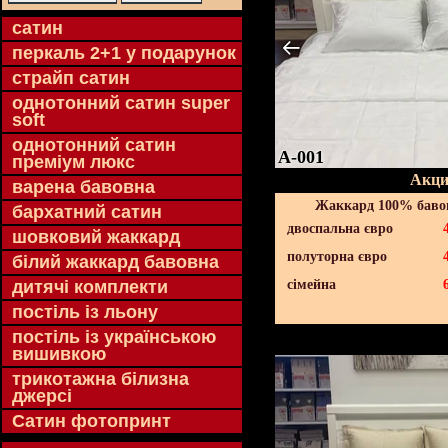
cатин
перкаль 2+1 у подарунок
страйп сатин
однотонний сатин super
soft
однотонний сатин
A-001
преміум люкс
Акци
варена бавовна
Жаккард 100% бавов
бархатний сатин
двоспальна євро
шовковий жаккард
полуторна євро
білий жаккард бавовна
дитячі комплекти
сімейна
постіль із льону
постіль із українською
вишивкою
трикотажна білизна
джерсі
Сатин фотопринт