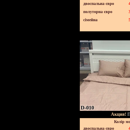
двоспальна євро
полуторна євро
сімейна
D-010
Акция!
П
Колір м
двоспальна євро