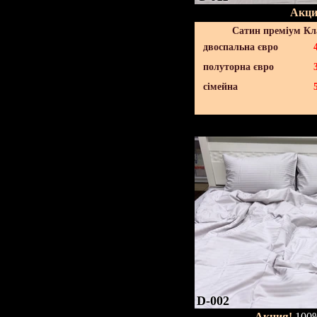
Акци
Сатин преміум Кл
двоспальна євро
полуторна євро
сімейна
D-002
Акция!
100%