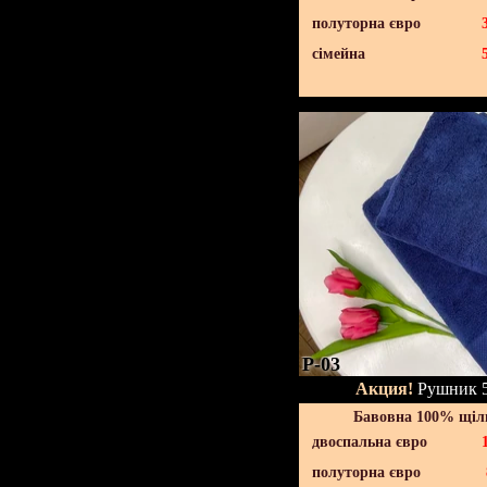
полуторна євро
сімейна
P-03
Акция!
Рушник 5
Бавовна 100% щіль
двоспальна євро
полуторна євро