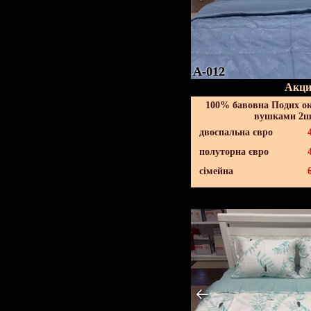
A-012
Акци
100% бавовна Подих ок
вушками 2шт
двоспальна євро
полуторна євро
сімейна