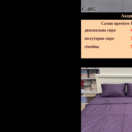
C-005
Акци
Сатин преміум 
двоспальна євро
полуторна євро
сімейна