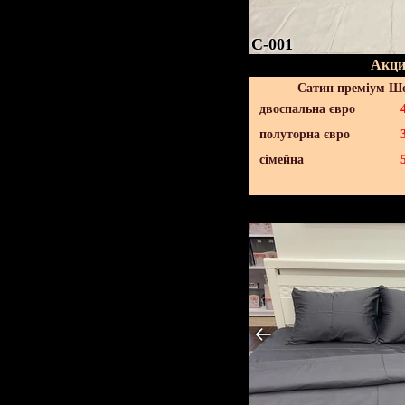
C-001
Акци
Сатин преміум Шо
двоспальна євро
полуторна євро
сімейна