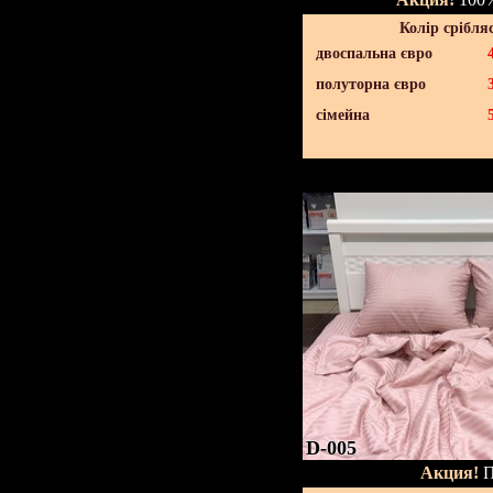
Колір срібля
двоспальна євро
полуторна євро
сімейна
D-005
Акция!
П