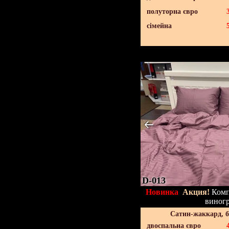
полуторна євро
сімейна
D-013
Новинка
Акция!
Компл
виног
Сатин-жаккард, 
двоспальна євро