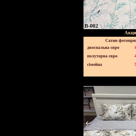
B-002
Акци
Сатин фотопри
двоспальна євро
полуторна євро
сімейна