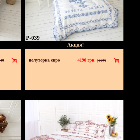
P-039
Акция!
полуторна євро
4190
грн.
40
|
6840