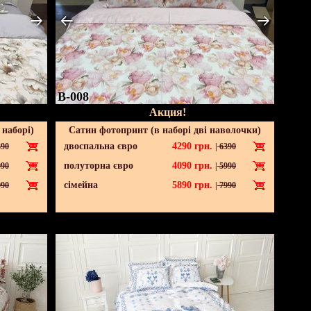
B-008
Акция!
 наборі)
Сатин фотопринт (в наборі дві наволочки)
двоспальна євро
4290
грн.
90
|
6390
полуторна євро
4090
грн.
90
|
5990
сімейна
5890
грн.
90
|
7990