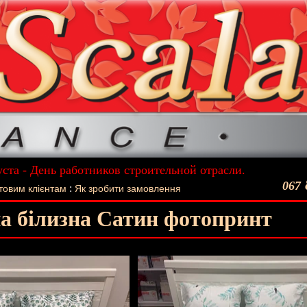
уста - День работников строительной отрасли.
ший подарок - Постельное белье La Scala!
067
:
товим клієнтам
Як зробити замовлення
а білизна Сатин фотопринт