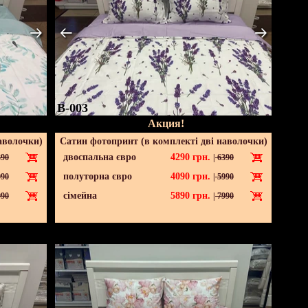
B-003
Акция!
аволочки)
Сатин фотопринт (в комплекті дві наволочки)
двоспальна євро
4290
грн.
90
|
6390
полуторна євро
4090
грн.
90
|
5990
сімейна
5890
грн.
90
|
7990