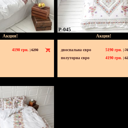
P-045
Акция!
Акция!
4190
грн.
двоспальна євро
5190
грн.
|
6290
|
70
полуторна євро
4190
грн.
|
62