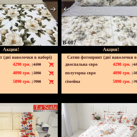
B-007
Акция!
Акция!
 (дві наволочки в наборі)
Сатин фотопринт (дві наволочки в
4290
грн.
двоспальна євро
4290
грн.
|
6390
|
63
4090
грн.
полуторна євро
4090
грн.
|
5990
|
59
5890
грн.
сімейна
5890
грн.
|
7990
|
79