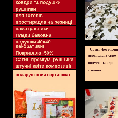
ковдри та подушки
рушники
для готелів
простирадла на резинці
наматрасники
Пледи бавовна
B-006
подушки 40х40
декоративні
Сатин фотопринт
Покривала -50%
двоспальна євро
Сатин преміум, рушники
полуторна євро
штучні квіти композиції
сімейна
подарунковий сертифікат