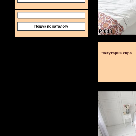
Пошук по каталогу
P-043
полуторна євро