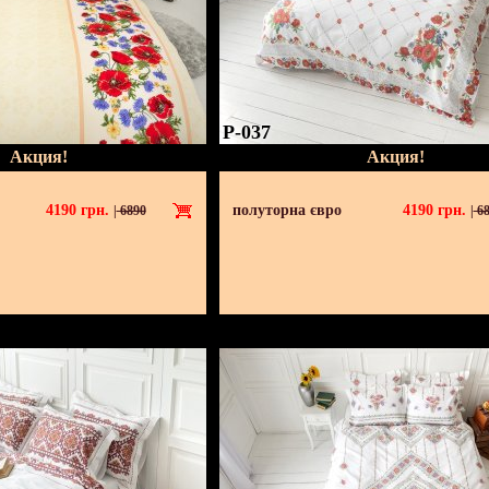
P-037
Акция!
Акция!
4190
грн.
полуторна євро
4190
грн.
|
6890
|
68