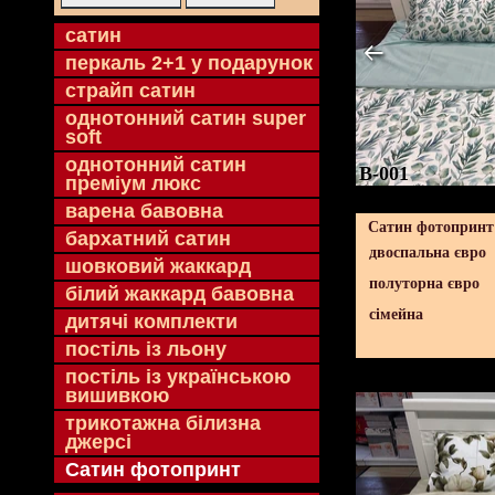
cатин
перкаль 2+1 у подарунок
страйп сатин
однотонний сатин super
soft
однотонний сатин
B-001
преміум люкс
варена бавовна
Сатин фотопринт 
бархатний сатин
двоспальна євро
шовковий жаккард
полуторна євро
білий жаккард бавовна
сімейна
дитячі комплекти
постіль із льону
постіль із українською
вишивкою
трикотажна білизна
джерсі
Сатин фотопринт