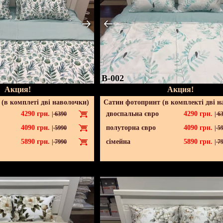
B-002
Акция!
Акция!
(в комплеті дві наволочки)
Сатин фотопринт (в комплекті дві н
4290
грн.
двоспальна євро
4290
грн.
|
6390
|
63
4090
грн.
полуторна євро
4090
грн.
|
5990
|
59
5890
грн.
сімейна
5890
грн.
|
7990
|
79