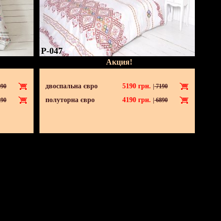
P-047
Акция!
двоспальна євро
5190
грн.
90
|
7190
полуторна євро
4190
грн.
90
|
6890