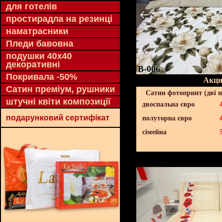
для готелів
простирадла на резинці
наматрасники
Пледи бавовна
подушки 40х40
декоративні
B-006
Покривала -50%
Акци
Сатин преміум, рушники
Сатин фотопринт (дві н
штучні квіти композиції
двоспальна євро
подарунковий сертифікат
полуторна євро
сімейна