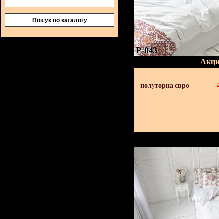
Пошук по каталогу
P-043
Акци
полуторна євро