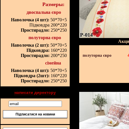
Размеры:
двоспальна євро
Наволочка (4 шт):
50*70+5
Підковдра 200*220
Простирадло:
250*250
P-014
полуторна євро
Акци
Наволочка (2 шт):
50*70+5
Підковдра:
160*220
Простирадло:
200*250
полуторна євро
сімейна
Наволочка (4 шт):
50*70+5
Підковдра (2шт):
160*220
Простирадло:
250*250
написати директору
Підписатися на новини