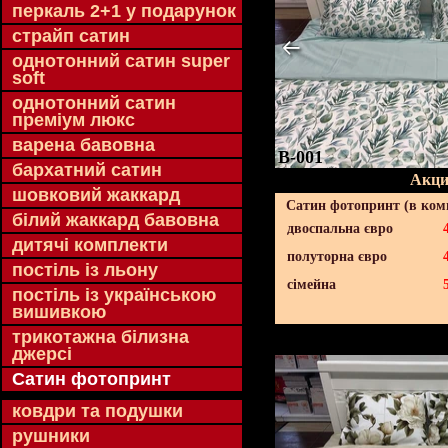
перкаль 2+1 у подарунок
страйп сатин
однотонний сатин super
soft
однотонний сатин
преміум люкс
варена бавовна
B-001
бархатний сатин
Акци
шовковий жаккард
Сатин фотопринт (в комп
білий жаккард бавовна
двоспальна євро
дитячі комплекти
полуторна євро
постіль із льону
сімейна
постіль із українською
вишивкою
трикотажна білизна
джерсі
Сатин фотопринт
ковдри та подушки
рушники