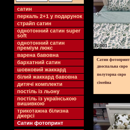
cатин
перкаль 2+1 у подарунок
страйп сатин
однотонний сатин super
soft
однотонний сатин
B-001
преміум люкс
варена бавовна
Сатин фотопринт 
бархатний сатин
двоспальна євро
шовковий жаккард
полуторна євро
білий жаккард бавовна
сімейна
дитячі комплекти
постіль із льону
постіль із українською
вишивкою
трикотажна білизна
джерсі
Сатин фотопринт