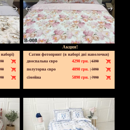
B-008
Акция!
 наборі)
Сатин фотопринт (в наборі дві наволочки)
двоспальна євро
4290
грн.
90
|
6390
полуторна євро
4090
грн.
90
|
5990
сімейна
5890
грн.
90
|
7990