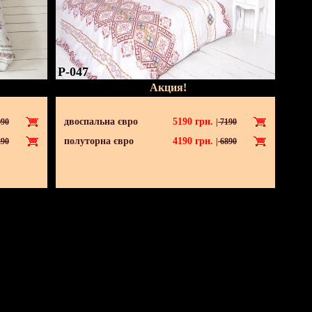
P-047
Акция!
двоспальна євро
5190
грн.
90
|
7190
полуторна євро
4190
грн.
90
|
6890