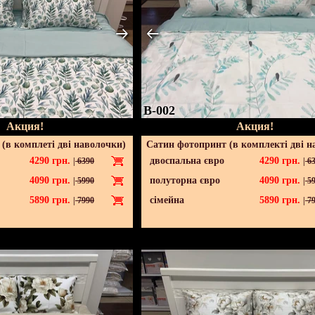
B-002
Акция!
Акция!
(в комплеті дві наволочки)
Сатин фотопринт (в комплекті дві н
4290
грн.
двоспальна євро
4290
грн.
|
6390
|
63
4090
грн.
полуторна євро
4090
грн.
|
5990
|
59
5890
грн.
сімейна
5890
грн.
|
7990
|
79