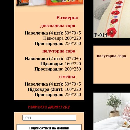
Размеры:
двоспальна євро
Наволочка (4 шт):
50*70+5
P-014
Підковдра 200*220
Простирадло:
250*250
полуторна євро
полуторна євро
Наволочка (2 шт):
50*70+5
Підковдра:
160*220
Простирадло:
200*250
сімейна
Наволочка (4 шт):
50*70+5
Підковдра (2шт):
160*220
Простирадло:
250*250
написати директору
Підписатися на новини