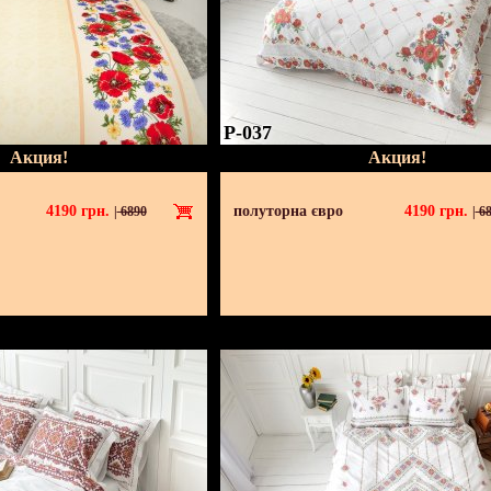
P-037
Акция!
Акция!
4190
грн.
полуторна євро
4190
грн.
|
6890
|
68