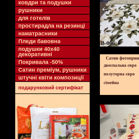
ковдри та подушки
рушники
для готелів
простирадла на резинці
наматрасники
Пледи бавовна
B-006
подушки 40х40
декоративні
Сатин фотопринт
Покривала -50%
двоспальна євро
Сатин преміум, рушники
полуторна євро
штучні квіти композиції
сімейна
подарунковий сертифікат