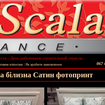
уста - День работников строительной отрасли.
ший подарок - Постельное белье La Scala!
067
:
товим клієнтам
Як зробити замовлення
а білизна Сатин фотопринт