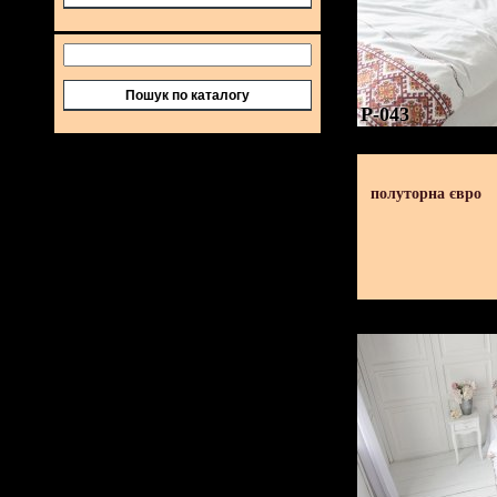
Пошук по каталогу
P-043
полуторна євро