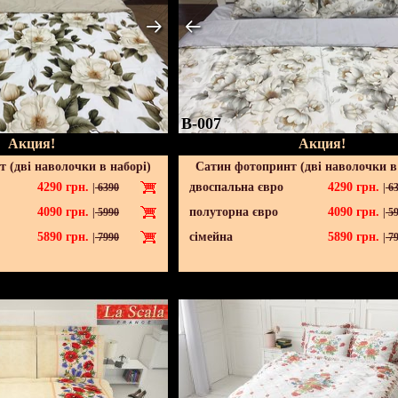
B-007
Акция!
Акция!
 (дві наволочки в наборі)
Сатин фотопринт (дві наволочки в
4290
грн.
двоспальна євро
4290
грн.
|
6390
|
63
4090
грн.
полуторна євро
4090
грн.
|
5990
|
59
5890
грн.
сімейна
5890
грн.
|
7990
|
79