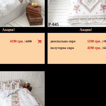
P-045
Акция!
Акция!
4190
грн.
двоспальна євро
5190
грн.
|
6290
|
70
полуторна євро
4190
грн.
|
62