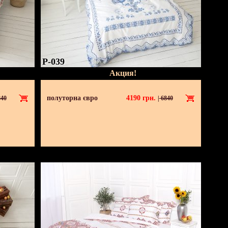
P-039
Акция!
полуторна євро
4190
грн.
40
|
6840