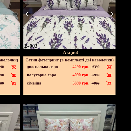
B-003
Акция!
аволочки)
Сатин фотопринт (в комплекті дві наволочки)
двоспальна євро
4290
грн.
90
|
6390
полуторна євро
4090
грн.
90
|
5990
сімейна
5890
грн.
90
|
7990