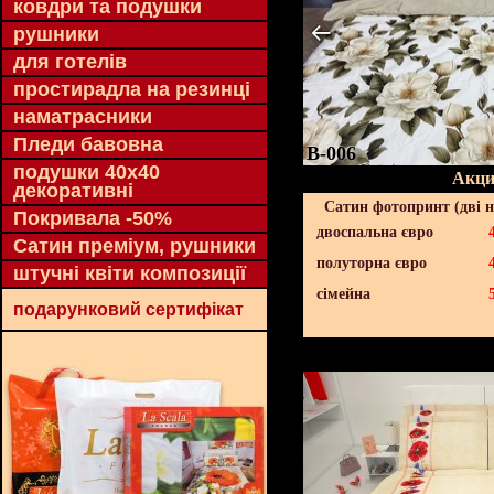
ковдри та подушки
рушники
для готелів
простирадла на резинці
наматрасники
Пледи бавовна
B-006
подушки 40х40
Акци
декоративні
Сатин фотопринт (дві н
Покривала -50%
двоспальна євро
Сатин преміум, рушники
полуторна євро
штучні квіти композиції
сімейна
подарунковий сертифікат