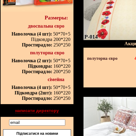
Размеры:
двоспальна євро
Наволочка (4 шт):
50*70+5
P-014
Підковдра 200*220
Акци
Простирадло:
250*250
полуторна євро
полуторна євро
Наволочка (2 шт):
50*70+5
Підковдра:
160*220
Простирадло:
200*250
сімейна
Наволочка (4 шт):
50*70+5
Підковдра (2шт):
160*220
Простирадло:
250*250
написати директору
Підписатися на новини