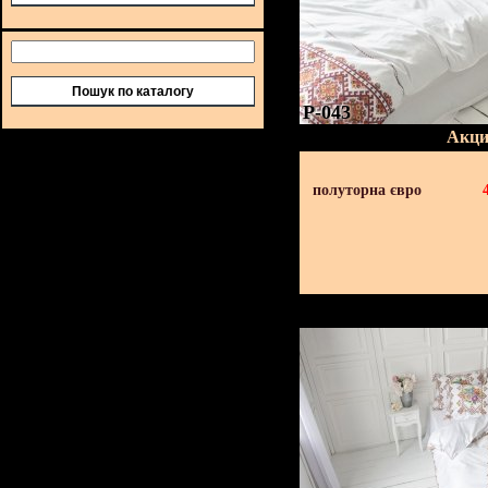
Пошук по каталогу
P-043
Акци
полуторна євро