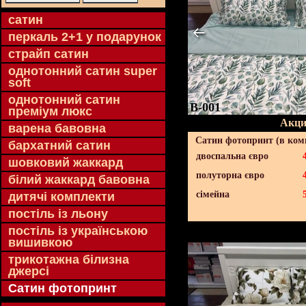
cатин
перкаль 2+1 у подарунок
страйп сатин
однотонний сатин super
soft
однотонний сатин
B-001
преміум люкс
Акци
варена бавовна
Сатин фотопринт (в комп
бархатний сатин
двоспальна євро
шовковий жаккард
полуторна євро
білий жаккард бавовна
сімейна
дитячі комплекти
постіль із льону
постіль із українською
вишивкою
трикотажна білизна
джерсі
Сатин фотопринт