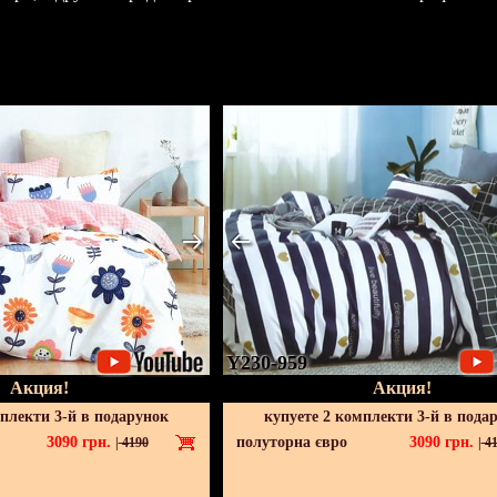
Y230-959
Акция!
Акция!
мплекти 3-й в подарунок
купуете 2 комплекти 3-й в пода
3090
грн.
полуторна євро
3090
грн.
|
4190
|
41