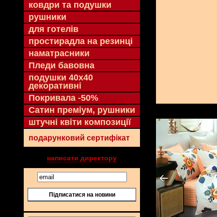
ковдри та подушки
рушники
для готелів
простирадла на резинці
наматрасники
Пледи бавовна
подушки 40х40
декоративні
Покривала -50%
Сатин преміум, рушники
штучні квіти композиції
подарунковий сертифікат
написати директору
Підписатися на новини