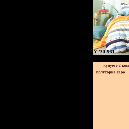
Y230-961
купуете 2 ко
полуторна євро