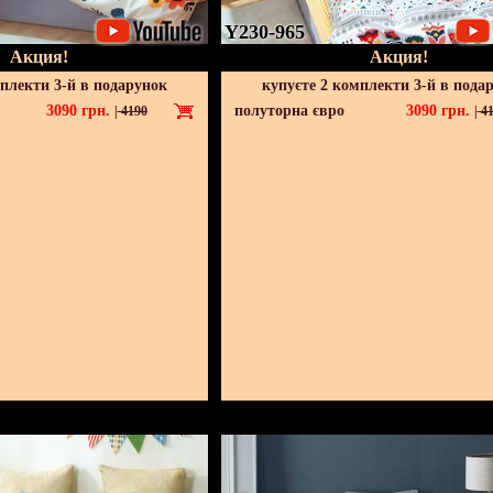
Y230-965
Акция!
Акция!
мплекти 3-й в подарунок
купуєте 2 комплекти 3-й в пода
3090
грн.
полуторна євро
3090
грн.
|
4190
|
41