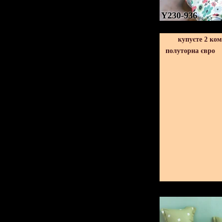
Y230-936
купуєте 2 ко
полуторна євро