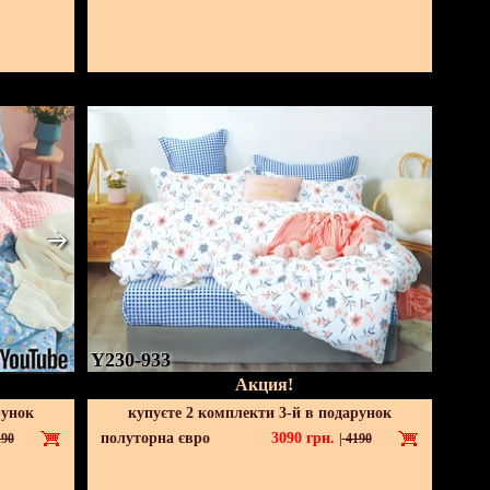
Y230-933
Акция!
рунок
купуєте 2 комплекти 3-й в подарунок
полуторна євро
3090
грн.
90
|
4190