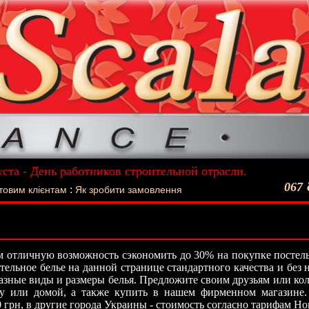
уста - День работников строительной отрасли.
ший подарок - Постельное белье La Scala!
067
:
товим клієнтам
Як зробити замовлення
 отличную возможность сэкономить до 30% на покупке постель
стельное белье на данной странице стандартного качества и без
азные виды и размеры белья. Предложите своим друзьям или кол
ту или домой, а также купить в нашем фирменном магазине.
0 грн, в другие города Украины - стоимость согласно тарифам Н