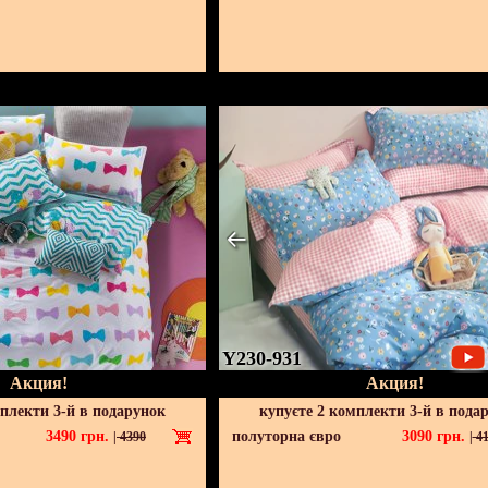
Y230-931
Акция!
Акция!
мплекти 3-й в подарунок
купуєте 2 комплекти 3-й в пода
3490
грн.
полуторна євро
3090
грн.
|
4390
|
41