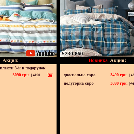
Y230-860
Акция!
Новинка
Акция!
мплекти 3-й в подарунок
3090
грн.
двоспальна євро
3490
грн.
|
4190
|
43
полуторна євро
3090
грн.
|
42