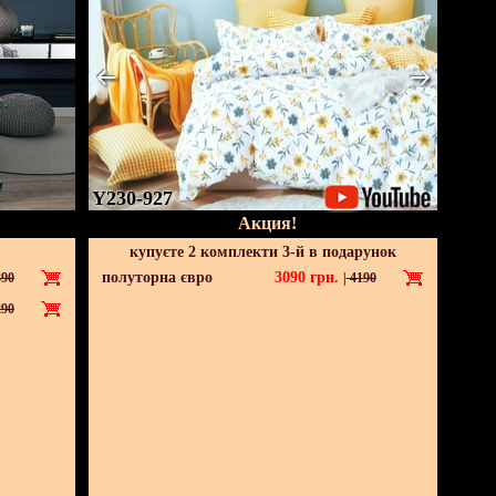
Y230-927
Акция!
купуєте 2 комплекти 3-й в подарунок
полуторна євро
3090
грн.
90
|
4190
90