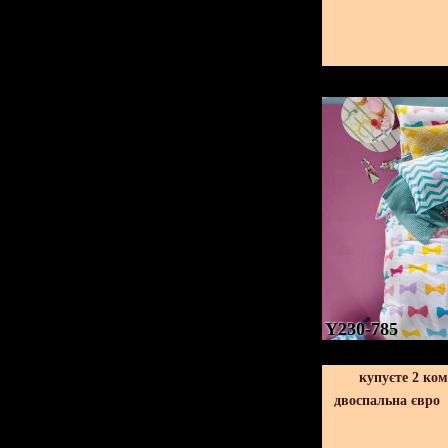
Y230-785
купуєте 2 ко
двоспальна євро