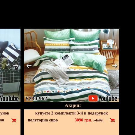
Y230-962
Акция!
рунок
купуете 2 комплекти 3-й в подарунок
полуторна євро
3090
грн.
90
|
4190