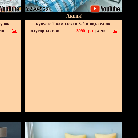
Y230-958
Акция!
рунок
купуєте 2 комплекти 3-й в подарунок
полуторна євро
3090
грн.
90
|
4190