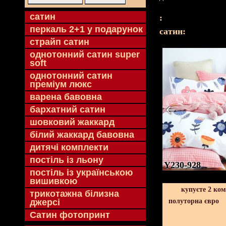
cатин
:
перкаль 2+1 у подарунок
cатин:
страйп сатин
однотонний сатин super
soft
однотонний сатин
преміум люкс
варена бавовна
бархатний сатин
шовковий жаккард
білий жаккард бавовна
дитячі комплекти
постіль із льону
Y230-928
постіль із українською
вишивкою
купуєте 2 ко
трикотажна білизна
джерсі
полуторна євро
Сатин фотопринт