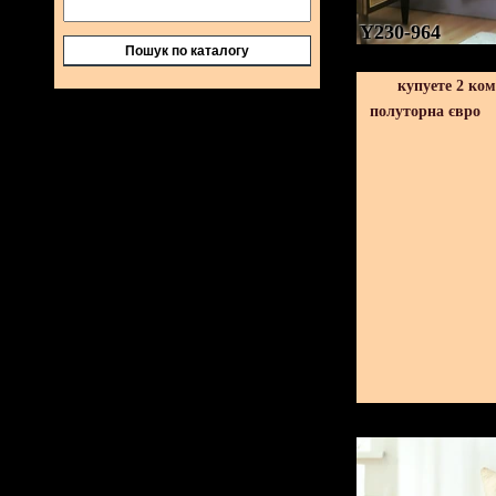
Y230-964
Пошук по каталогу
купуете 2 ко
полуторна євро