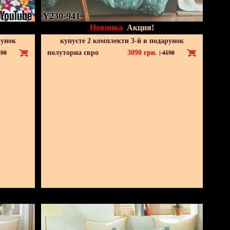
Y230-941
Новинка
Акция!
рунок
купуєте 2 комплекти 3-й в подарунок
полуторна євро
3090
грн.
90
|
4190