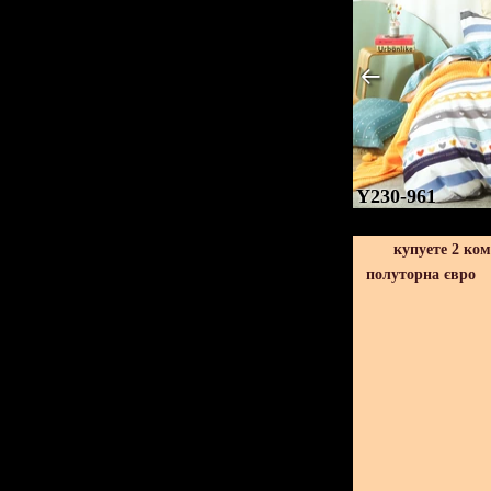
Y230-961
купуете 2 ко
полуторна євро