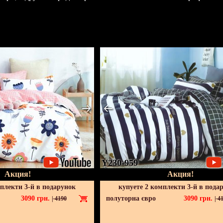
Y230-959
Акция!
Акция!
мплекти 3-й в подарунок
купуете 2 комплекти 3-й в пода
3090
грн.
полуторна євро
3090
грн.
|
4190
|
41