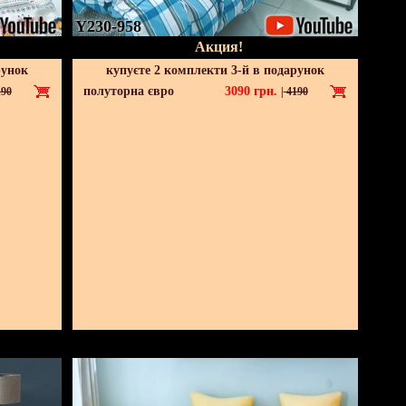
Y230-958
Акция!
рунок
купуєте 2 комплекти 3-й в подарунок
полуторна євро
3090
грн.
90
|
4190