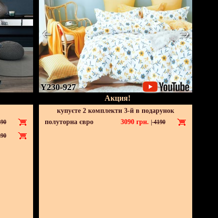
Y230-927
Акция!
купуєте 2 комплекти 3-й в подарунок
полуторна євро
3090
грн.
90
|
4190
90