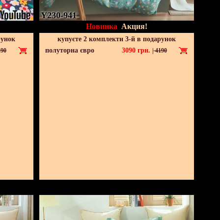
Y230-941
Новинка
Акция!
рунок
купуєте 2 комплекти 3-й в подарунок
полуторна євро
3090
грн.
90
|
4190