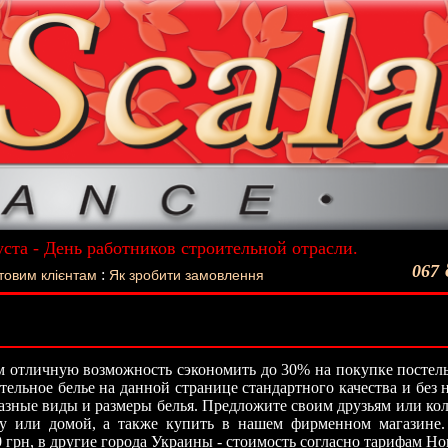
уста - День работников строительной отрасли.
ший подарок - Постельное белье La Scala!
067
:
товим клієнтам
Як зробити замовлення
 отличную возможность сэкономить до 30% на покупке постель
стельное белье на данной странице стандартного качества и без
азные виды и размеры белья. Предложите своим друзьям или кол
ту или домой, а также купить в нашем фирменном магазине.
0 грн, в другие города Украины - стоимость согласно тарифам Н