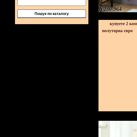
Y230-964
Пошук по каталогу
купуете 2 ко
полуторна євро