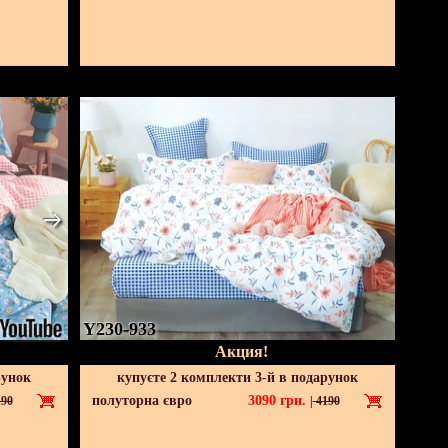
Y230-933
Акция!
рунок
купуєте 2 комплекти 3-й в подарунок
полуторна євро
3090
грн.
90
|
4190