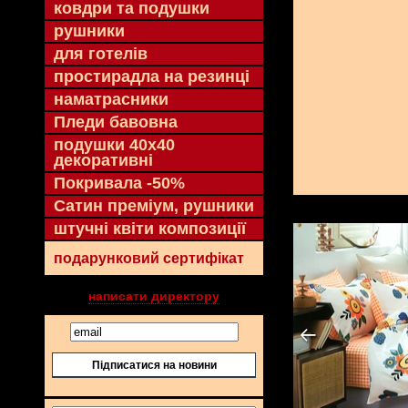
ковдри та подушки
рушники
для готелів
простирадла на резинці
наматрасники
Пледи бавовна
подушки 40х40
декоративні
Покривала -50%
Сатин преміум, рушники
штучні квіти композиції
подарунковий сертифікат
написати директору
Підписатися на новини