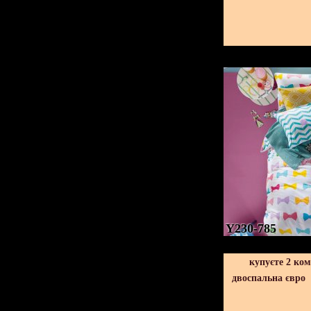
Y230-785
купуєте 2 ко
двоспальна євро