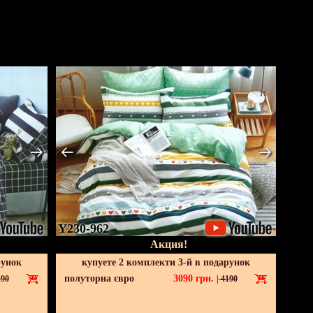
Y230-962
Акция!
рунок
купуете 2 комплекти 3-й в подарунок
полуторна євро
3090
грн.
90
|
4190