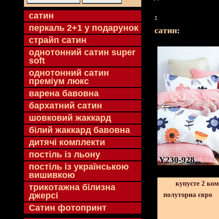
cатин
:
перкаль 2+1 у подарунок
cатин:
страйп сатин
однотонний сатин super
soft
однотонний сатин
преміум люкс
варена бавовна
бархатний сатин
шовковий жаккард
білий жаккард бавовна
дитячі комплекти
постіль із льону
Y230-928
постіль із українською
вишивкою
купуєте 2 ко
трикотажна білизна
джерсі
полуторна євро
Сатин фотопринт