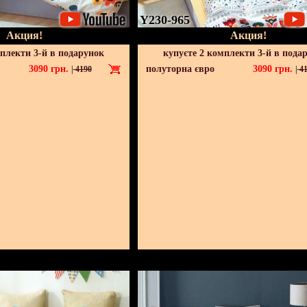
Y230-965
Акция!
Акция!
мплекти 3-й в подарунок
купуєте 2 комплекти 3-й в пода
3090
грн.
полуторна євро
3090
грн.
|
4190
|
41