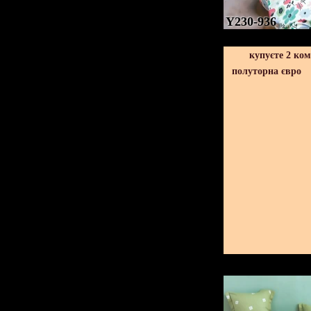
Y230-936
купуєте 2 ко
полуторна євро