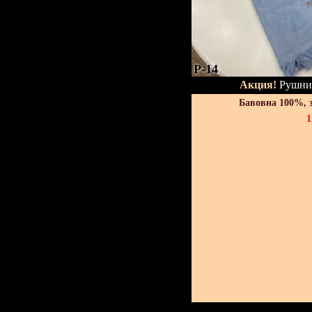
P-14
Акция!
Рушник
Бавовна 100%, 
1