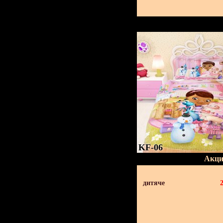
KF-06
Акци
дитяче