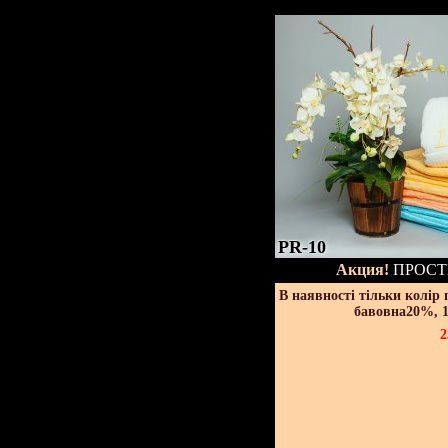
PR-10
Акция!
ПРОСТ
В наявності тільки колір
бавовна20%, 1
2