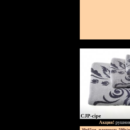
CJP-сіре
Акция!
рушник
30х65см. плотность 500г/