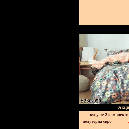
Y230-950
Акци
купуєте 2 комплекти
полуторна євро