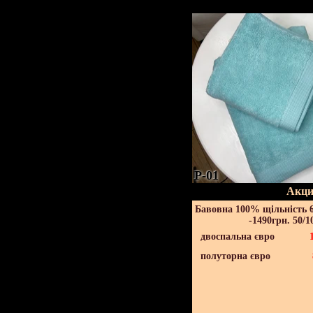
P-01
Акци
Бавовна 100% щільність 6
-1490грн. 50/1
двоспальна євро
полуторна євро