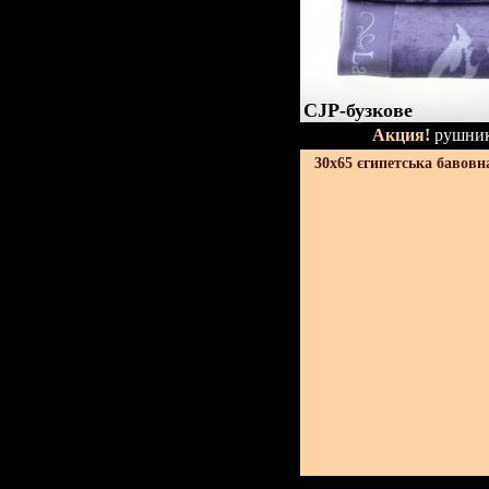
CJP-бузкове
Акция!
рушник
30х65 єгипетська бавовн