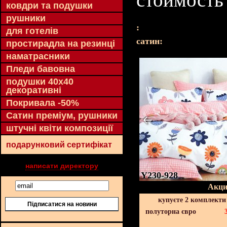
ковдри та подушки
рушники
:
для готелів
cатин:
простирадла на резинці
наматрасники
Пледи бавовна
подушки 40х40
декоративні
Покривала -50%
Сатин преміум, рушники
штучні квіти композиції
подарунковий сертифікат
написати директору
Y230-928
Акци
купуєте 2 комплекти
Підписатися на новини
полуторна євро