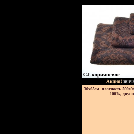
CJ-коричневое
Акция!
звича
30х65см. плотность 500г/
100%, двуст