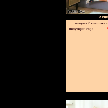
Y230-964
Акци
купуете 2 комплекти
полуторна євро