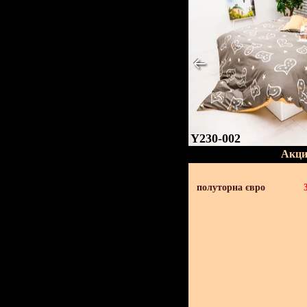
Y230-002
Акци
полуторна євро