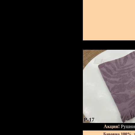
P-17
Акция!
Рушник
Бавовна 100%, 