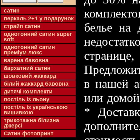
комплекто
cатин
перкаль 2+1 у подарунок
белье на 
страйп сатин
однотонний сатин super
недостатк
soft
однотонний сатин
странице
преміум люкс
варена бавовна
Предложит
бархатний сатин
шовковий жаккард
в нашей а
білий жаккард бавовна
дитячі комплекти
или домой
постіль із льону
постіль із українською
* Доставк
вишивкою
трикотажна білизна
дополнит
джерсі
Сатин фотопринт
стоимость