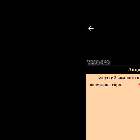
Y230-943
Акци
купуєте 2 комплекти
полуторна євро