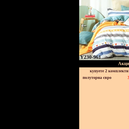
Y230-961
Акци
купуете 2 комплекти
полуторна євро