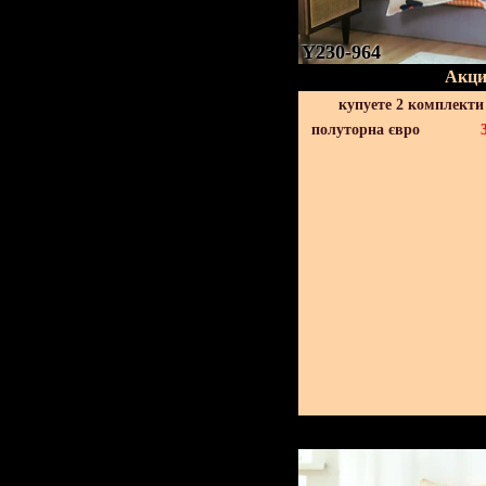
Y230-964
Акци
купуете 2 комплекти
полуторна євро