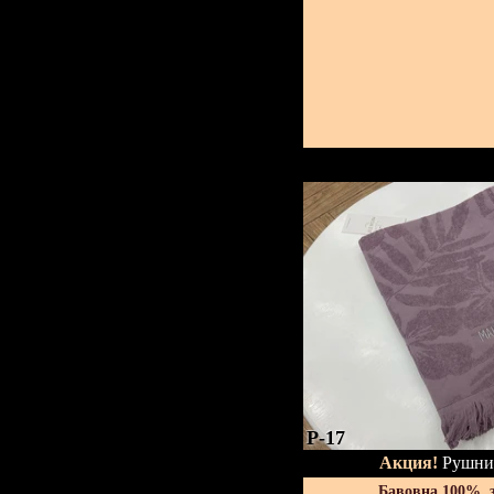
P-17
Акция!
Рушник
Бавовна 100%, 