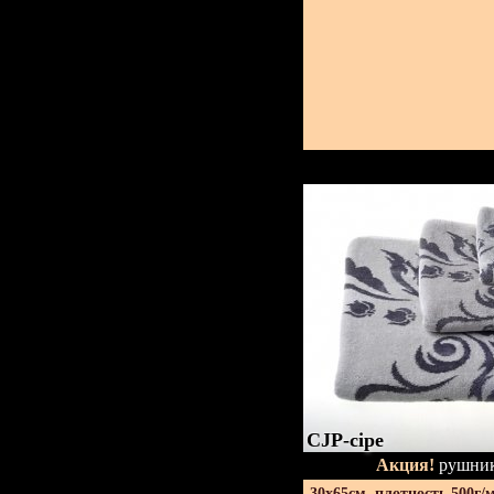
CJP-сіре
Акция!
рушник
30х65см. плотность 500г/