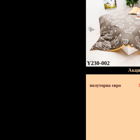
Y230-002
Акци
полуторна євро