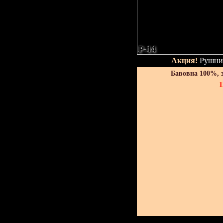
P-14
Акция!
Рушник
Бавовна 100%, 
1