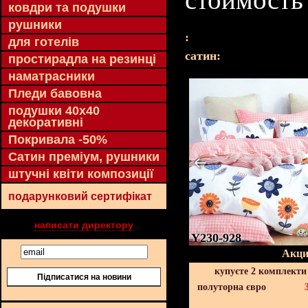
ковдри та подушки
рушники
:
для готелів
cатин:
простирадла на резинці
наматрасники
Пледи бавовна
подушки 40х40
декоративні
Покривала -50%
Сатин преміум, рушники
штучні квіти композиції
подарунковий сертифікат
написати директору
Y230-928
Акци
купуєте 2 комплекти
Підписатися на новини
полуторна євро