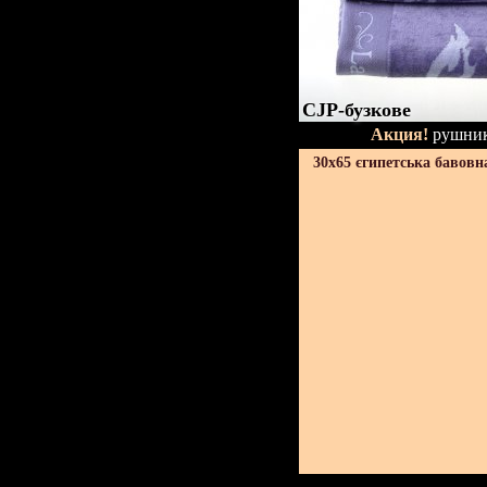
CJP-бузкове
Акция!
рушник
30х65 єгипетська бавовн