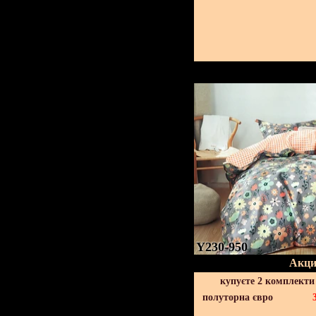
Y230-950
Акци
купуєте 2 комплекти
полуторна євро