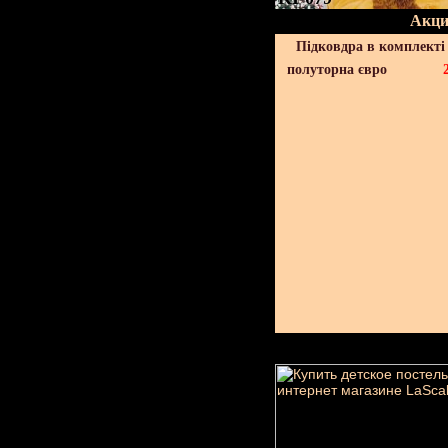
Акци
Підковдра в комплекті 
полуторна євро