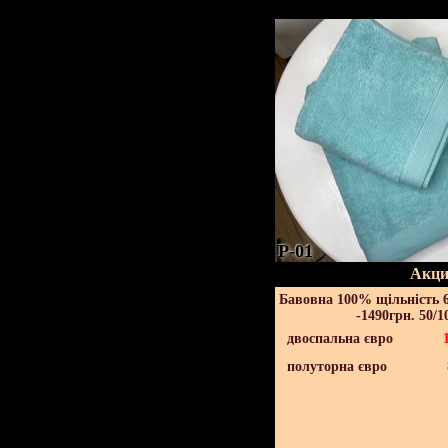
P-01
Акци
Бавовна 100% щільність 6
-1490грн. 50/1
двоспальна євро
полуторна євро