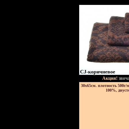
CJ-коричневое
Акция!
звича
30х65см. плотность 500г/
100%, двуст