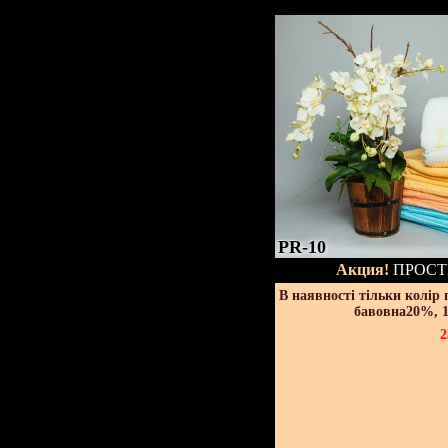
PR-10
Акция!
ПРОСТ
В наявності тільки колір
бавовна20%, 1
2