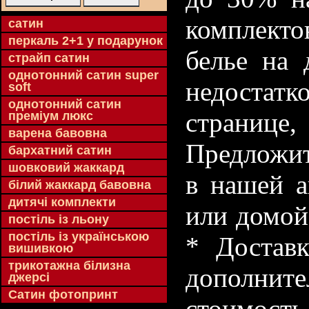
комплекто
cатин
перкаль 2+1 у подарунок
белье на 
страйп сатин
однотонний сатин super
недостатк
soft
однотонний сатин
странице
преміум люкс
варена бавовна
Предложит
бархатний сатин
шовковий жаккард
в нашей а
білий жаккард бавовна
дитячі комплекти
или домой
постіль із льону
постіль із українською
* Доставк
вишивкою
трикотажна білизна
дополнит
джерсі
Сатин фотопринт
стоимость