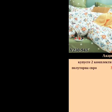
Y230-943
Акци
купуєте 2 комплекти
полуторна євро