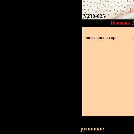
Y230-025
Новинка
двоспальна євро
рушники: