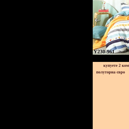
Y230-961
купуете 2 ко
полуторна євро