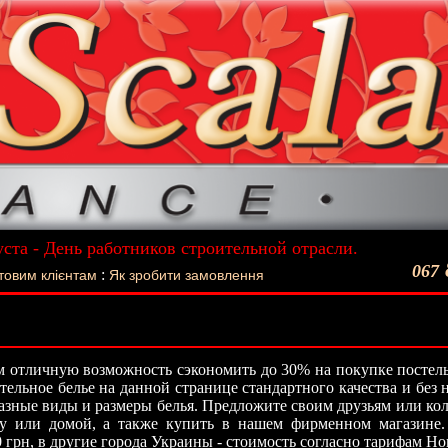
уста - День работников строительной отрасли.
ший подарок - Постельное белье La Scala!
067
:
товим клієнтам
Як зробити замовлення
 отличную возможность сэкономить до 30% на покупке постель
стельное белье на данной странице стандартного качества и без
азные виды и размеры белья. Предложите своим друзьям или кол
ту или домой, а также купить в нашем фирменном магазине.
0 грн, в другие города Украины - стоимость согласно тарифам Н