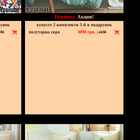
Y230-941
Новинка
Акция!
рунок
купуєте 2 комплекти 3-й в подарунок
полуторна євро
3090
грн.
90
|
4190