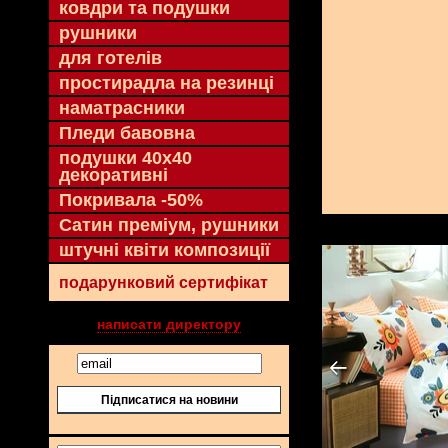
ковдри та подушки
рушники
для готелів
простирадла на резинці
наматрасники
Пледи бавовна
подушки 40х40
декоративні
Покривала -50%
Сатин преміум, рушники
штучні квіти композиції
подарунковий сертифікат
написати директору
Підписатися на новини