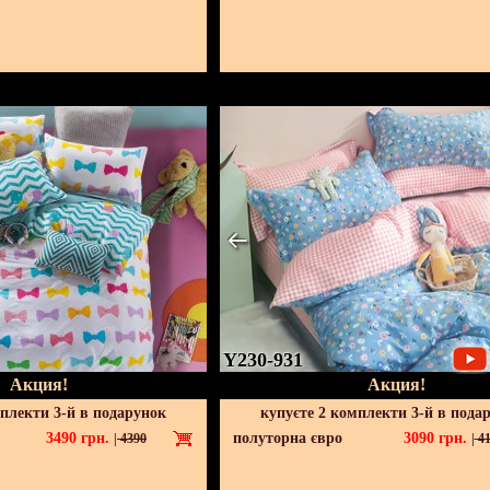
Y230-931
Акция!
Акция!
мплекти 3-й в подарунок
купуєте 2 комплекти 3-й в пода
3490
грн.
полуторна євро
3090
грн.
|
4390
|
41