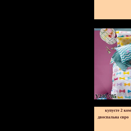
Y230-785
купуєте 2 ко
двоспальна євро