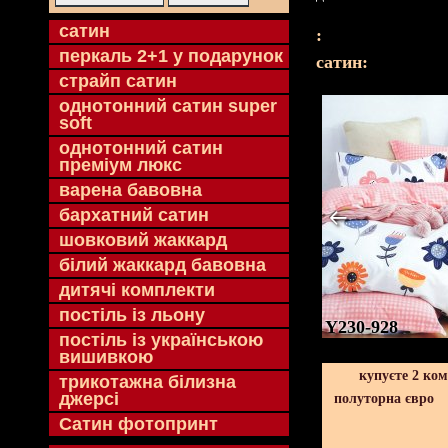
cатин
:
перкаль 2+1 у подарунок
cатин:
страйп сатин
однотонний сатин super
soft
однотонний сатин
преміум люкс
варена бавовна
бархатний сатин
шовковий жаккард
білий жаккард бавовна
дитячі комплекти
постіль із льону
Y230-928
постіль із українською
вишивкою
купуєте 2 ко
трикотажна білизна
джерсі
полуторна євро
Сатин фотопринт