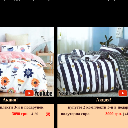
Y230-959
Акция!
Акция!
мплекти 3-й в подарунок
купуете 2 комплекти 3-й в пода
3090
грн.
полуторна євро
3090
грн.
|
4190
|
41