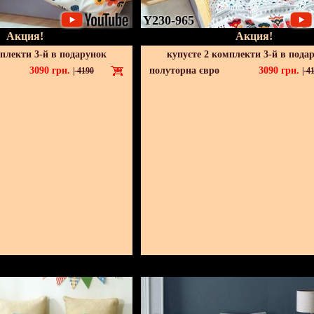
Y230-965
Акция!
Акция!
мплекти 3-й в подарунок
купуєте 2 комплекти 3-й в пода
3090
грн.
полуторна євро
3090
грн.
|
4190
|
41