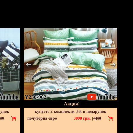
Y230-962
Акция!
рунок
купуете 2 комплекти 3-й в подарунок
полуторна євро
3090
грн.
90
|
4190