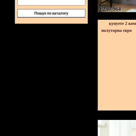
Y230-964
Пошук по каталогу
купуете 2 ко
полуторна євро