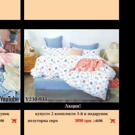
Y230-933
Акция!
рунок
купуєте 2 комплекти 3-й в подарунок
полуторна євро
3090
грн.
90
|
4190