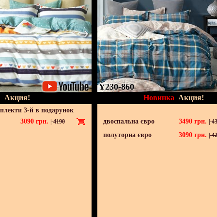
Y230-860
Акция!
Новинка
Акция!
мплекти 3-й в подарунок
3090
грн.
двоспальна євро
3490
грн.
|
4190
|
43
полуторна євро
3090
грн.
|
42