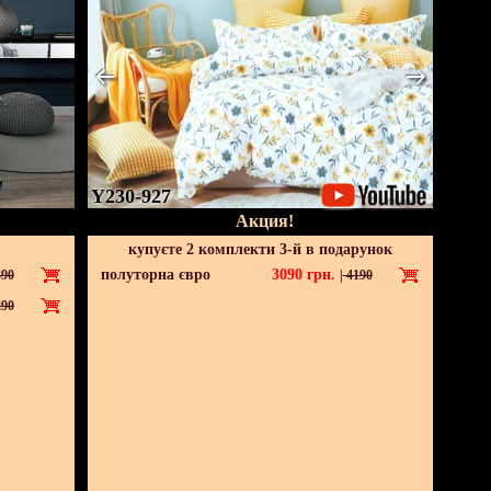
Y230-927
Акция!
купуєте 2 комплекти 3-й в подарунок
полуторна євро
3090
грн.
90
|
4190
90