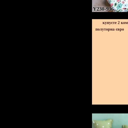
Y230-936
купуєте 2 ко
полуторна євро