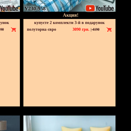
Y230-958
Акция!
рунок
купуєте 2 комплекти 3-й в подарунок
полуторна євро
3090
грн.
90
|
4190