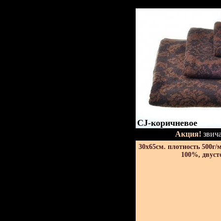
CJ-коричневое
Акция!
звича
30х65см. плотность 500г/
100%, двуст