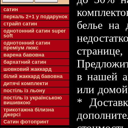
комплекто
cатин
перкаль 2+1 у подарунок
белье на 
страйп сатин
однотонний сатин super
недостатк
soft
однотонний сатин
странице
преміум люкс
варена бавовна
Предложит
бархатний сатин
шовковий жаккард
в нашей а
білий жаккард бавовна
дитячі комплекти
или домой
постіль із льону
постіль із українською
* Доставк
вишивкою
трикотажна білизна
дополнит
джерсі
Сатин фотопринт
стоимость