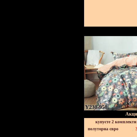
Y230-950
Акци
купуєте 2 комплекти
полуторна євро