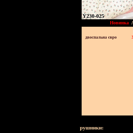
Y230-025
Новинка
двоспальна євро
рушники: