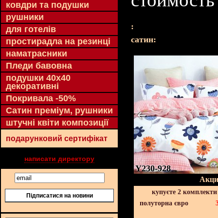
ковдри та подушки
рушники
:
для готелів
cатин:
простирадла на резинці
наматрасники
Пледи бавовна
подушки 40х40
декоративні
Покривала -50%
Сатин преміум, рушники
штучні квіти композиції
подарунковий сертифікат
написати директору
Y230-928
Акци
купуєте 2 комплекти
Підписатися на новини
полуторна євро