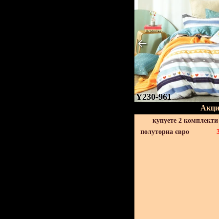
Y230-961
Акци
купуете 2 комплекти
полуторна євро