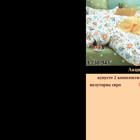
Y230-943
Акци
купуєте 2 комплекти
полуторна євро