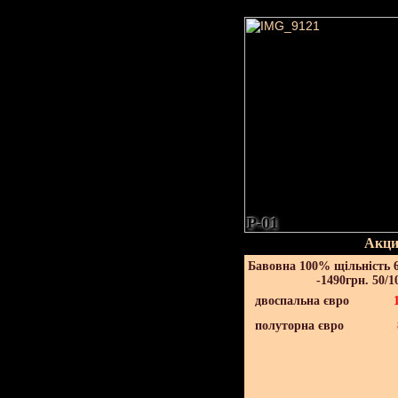
P-01
Акци
Бавовна 100% щільність 6
-1490грн. 50/1
двоспальна євро
полуторна євро