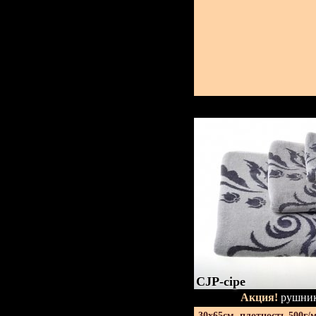
CJP-сіре
Акция!
рушник
30х65см. плотность 500г/