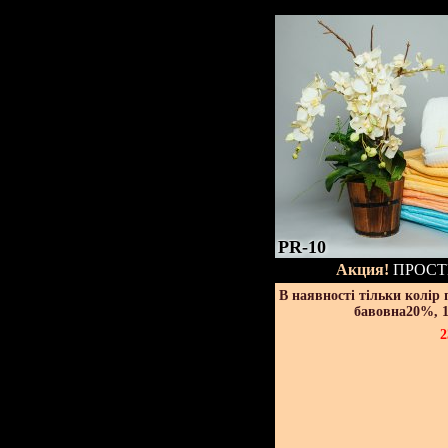
PR-10
Акция!
ПРОСТ
В наявності тільки колір
бавовна20%, 1
2