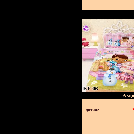
KF-06
Акци
дитяче