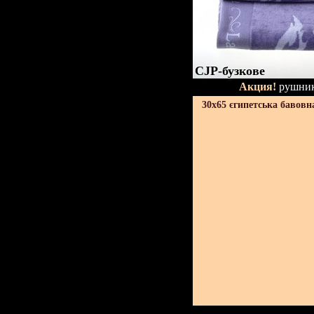
CJP-бузкове
Акция!
рушник
30х65 єгипетська бавовн