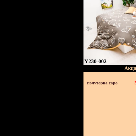
Y230-002
Акци
полуторна євро