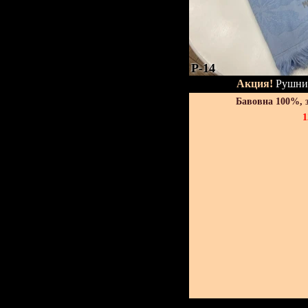
P-14
Акция!
Рушник
Бавовна 100%, 
1