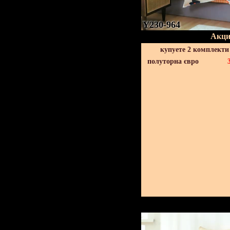
Y230-964
Акци
купуете 2 комплекти
полуторна євро