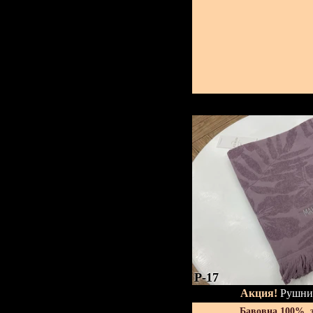
P-17
Акция!
Рушник
Бавовна 100%, 