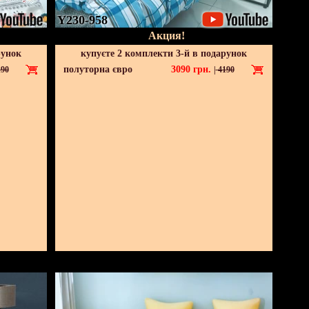
Y230-958
Акция!
рунок
купуєте 2 комплекти 3-й в подарунок
полуторна євро
3090
грн.
90
|
4190