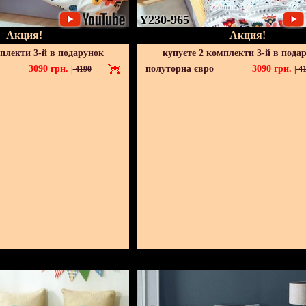
Y230-965
Акция!
Акция!
мплекти 3-й в подарунок
купуєте 2 комплекти 3-й в пода
3090
грн.
полуторна євро
3090
грн.
|
4190
|
41