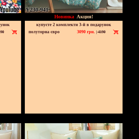
Y230-941
Новинка
Акция!
рунок
купуєте 2 комплекти 3-й в подарунок
полуторна євро
3090
грн.
90
|
4190