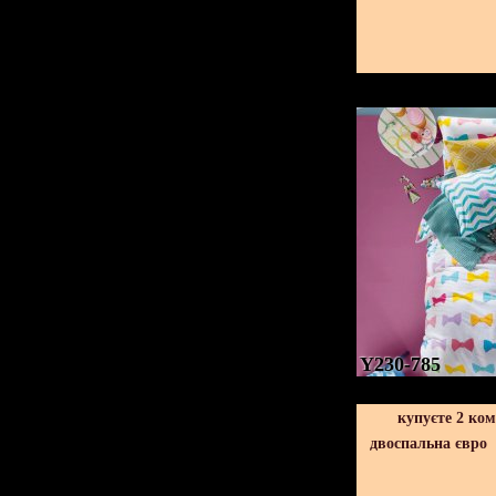
Y230-785
купуєте 2 ко
двоспальна євро