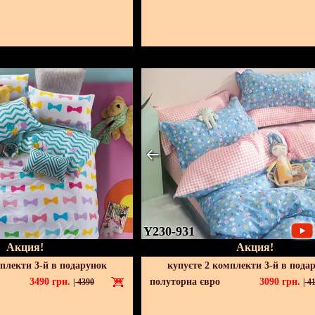
Y230-931
Акция!
Акция!
мплекти 3-й в подарунок
купуєте 2 комплекти 3-й в пода
3490
грн.
полуторна євро
3090
грн.
|
4390
|
41