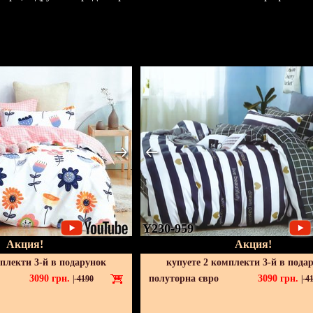
Y230-959
Акция!
Акция!
мплекти 3-й в подарунок
купуете 2 комплекти 3-й в пода
3090
грн.
полуторна євро
3090
грн.
|
4190
|
41