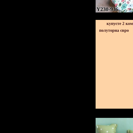
Y230-936
купуєте 2 ко
полуторна євро