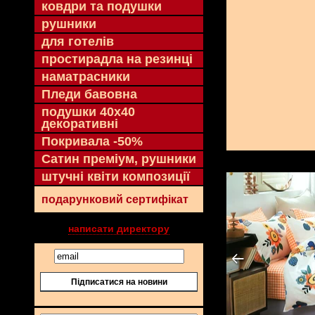
ковдри та подушки
рушники
для готелів
простирадла на резинці
наматрасники
Пледи бавовна
подушки 40х40
декоративні
Покривала -50%
Сатин преміум, рушники
штучні квіти композиції
подарунковий сертифікат
написати директору
Підписатися на новини