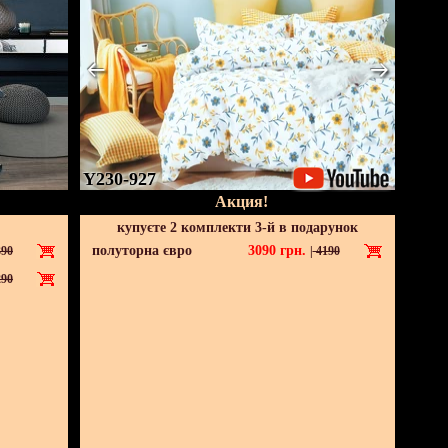
Y230-927
Акция!
купуєте 2 комплекти 3-й в подарунок
полуторна євро
3090
грн.
90
|
4190
90