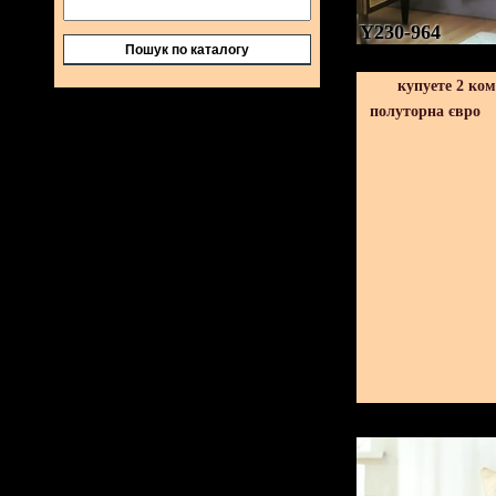
Y230-964
Пошук по каталогу
купуете 2 ко
полуторна євро