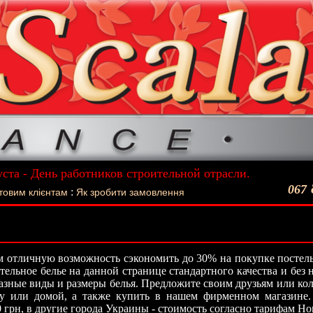
уста - День работников строительной отрасли.
ший подарок - Постельное белье La Scala!
067
:
товим клієнтам
Як зробити замовлення
 отличную возможность сэкономить до 30% на покупке постель
стельное белье на данной странице стандартного качества и без
азные виды и размеры белья. Предложите своим друзьям или кол
ту или домой, а также купить в нашем фирменном магазине.
0 грн, в другие города Украины - стоимость согласно тарифам Н