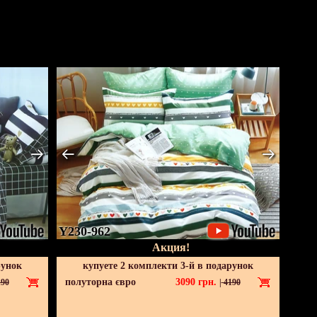
Y230-962
Акция!
рунок
купуете 2 комплекти 3-й в подарунок
полуторна євро
3090
грн.
90
|
4190