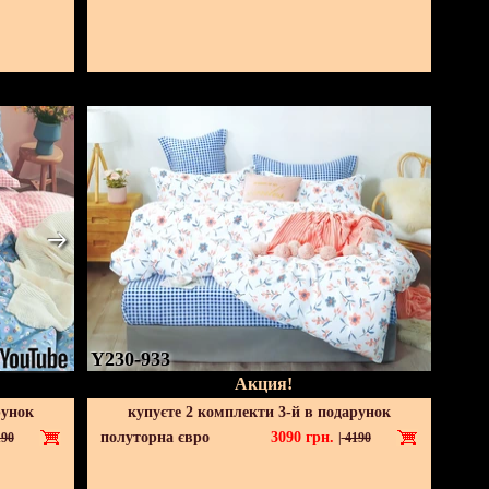
Y230-933
Акция!
рунок
купуєте 2 комплекти 3-й в подарунок
полуторна євро
3090
грн.
90
|
4190