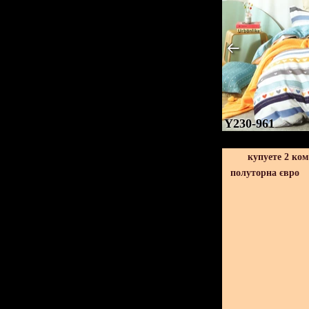
Y230-961
купуете 2 ко
полуторна євро