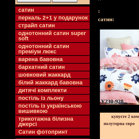
cатин
:
перкаль 2+1 у подарунок
cатин:
страйп сатин
однотонний сатин super
soft
однотонний сатин
преміум люкс
варена бавовна
бархатний сатин
шовковий жаккард
білий жаккард бавовна
дитячі комплекти
постіль із льону
Y230-928
постіль із українською
вишивкою
купуєте 2 ко
трикотажна білизна
джерсі
полуторна євро
Сатин фотопринт