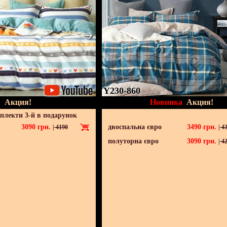
Y230-860
Акция!
Новинка
Акция!
мплекти 3-й в подарунок
3090
грн.
двоспальна євро
3490
грн.
|
4190
|
43
полуторна євро
3090
грн.
|
42