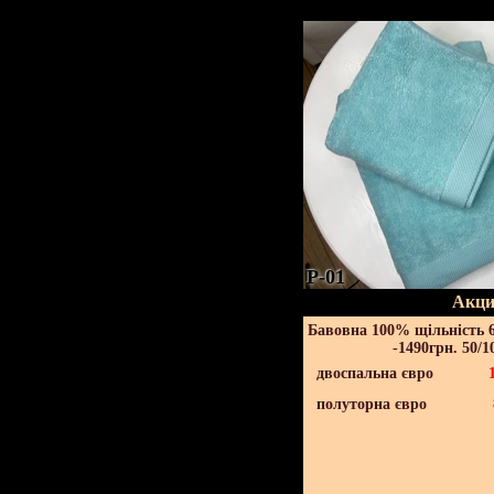
P-01
Акци
Бавовна 100% щільність 6
-1490грн. 50/1
двоспальна євро
полуторна євро