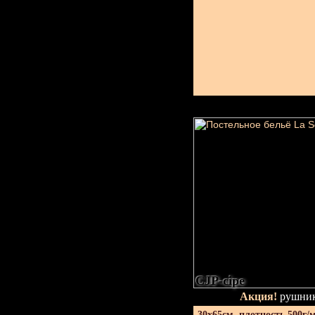
CJP-сіре
Акция!
рушник
30х65см. плотность 500г/