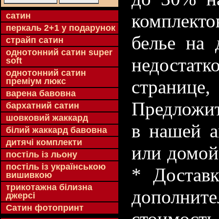
комплекто
cатин
перкаль 2+1 у подарунок
белье на 
страйп сатин
однотонний сатин super
недостатк
soft
однотонний сатин
преміум люкс
странице
варена бавовна
Предложит
бархатний сатин
шовковий жаккард
в нашей а
білий жаккард бавовна
дитячі комплекти
или домой
постіль із льону
постіль із українською
* Доставк
вишивкою
трикотажна білизна
дополнит
джерсі
Сатин фотопринт
стоимость