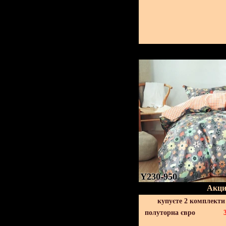
Y230-950
Акци
купуєте 2 комплекти
полуторна євро