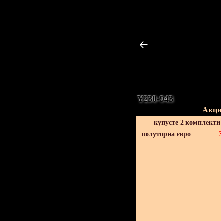
Y230-943
Акци
купуєте 2 комплекти
полуторна євро