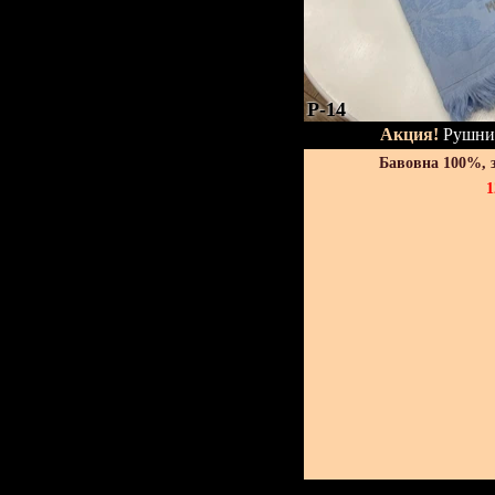
P-14
Акция!
Рушник
Бавовна 100%, 
1