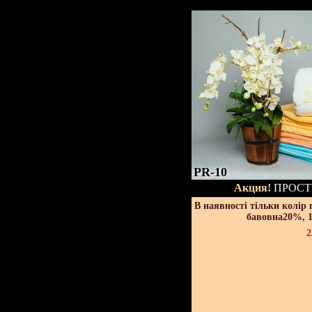
PR-10
Акция!
ПРОСТ
В наявності тільки колір
бавовна20%, 1
2