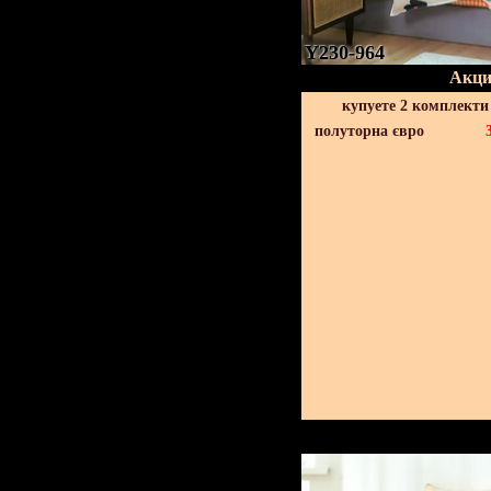
Y230-964
Акци
купуете 2 комплекти
полуторна євро