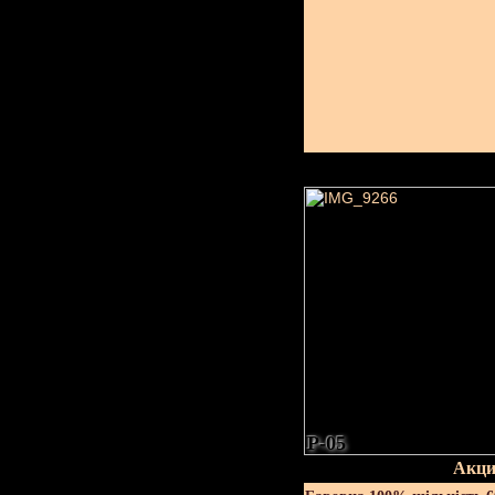
P-05
Акци