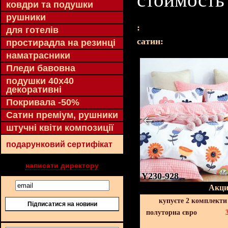
ковдри та подушки
рушники
:
для готелів
cатин:
простирадла на резинці
наматрасники
Пледи бавовна
подушки 40х40
декоративні
Покривала -50%
Сатин преміум, рушники
штучні квіти композиції
подарунковий сертифікат
написати директору
Y230-928
Акци
купуєте 2 комплекти
Підписатися на новини
полуторна євро