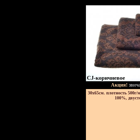
CJ-коричневое
Акция!
звича
30х65см. плотность 500г/
100%, двуст