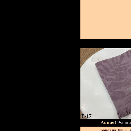
P-17
Акция!
Рушник
Бавовна 100%, 