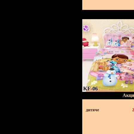
KF-06
Акци
дитяче