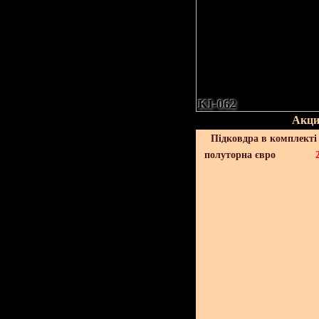
KI-062
Акци
Підковдра в комплекті 
полуторна євро