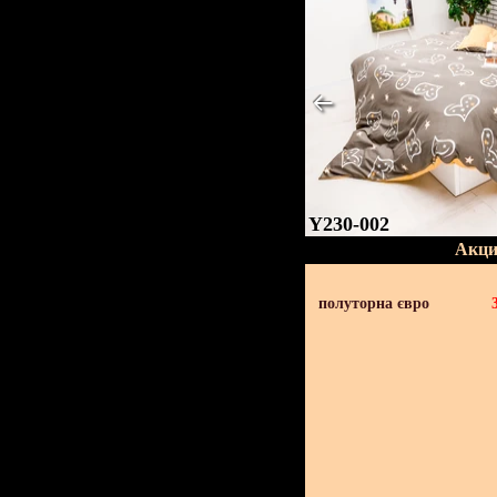
Y230-002
Акци
полуторна євро