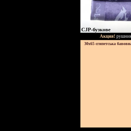
CJP-бузкове
Акция!
рушник
30х65 єгипетська бавовн