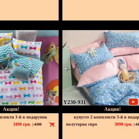
Y230-931
Акция!
Акция!
мплекти 3-й в подарунок
купуєте 2 комплекти 3-й в пода
3490
грн.
полуторна євро
3090
грн.
|
4390
|
41