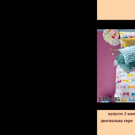
Y230-785
купуєте 2 ко
двоспальна євро