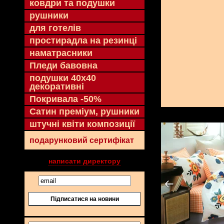
ковдри та подушки
рушники
для готелів
простирадла на резинці
наматрасники
Пледи бавовна
подушки 40х40
декоративні
Покривала -50%
Сатин преміум, рушники
штучні квіти композиції
подарунковий сертифікат
написати директору
Підписатися на новини