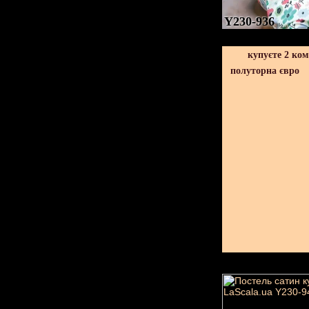
Y230-936
купуєте 2 ко
полуторна євро