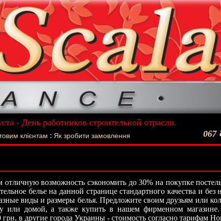
уста - День работников строительной отрасли.
ший подарок - Постельное белье La Scala!
067
:
товим клієнтам
Як зробити замовлення
 отличную возможность сэкономить до 30% на покупке постель
стельное белье на данной странице стандартного качества и без
азные виды и размеры белья. Предложите своим друзьям или кол
ту или домой, а также купить в нашем фирменном магазине.
0 грн, в другие города Украины - стоимость согласно тарифам Н