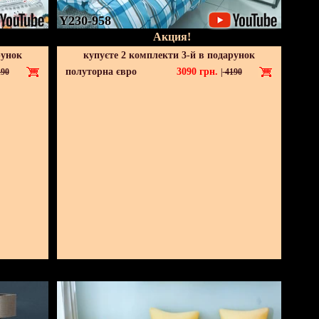
Y230-958
Акция!
рунок
купуєте 2 комплекти 3-й в подарунок
полуторна євро
3090
грн.
90
|
4190