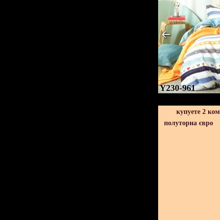
Y230-961
купуете 2 ко
полуторна євро