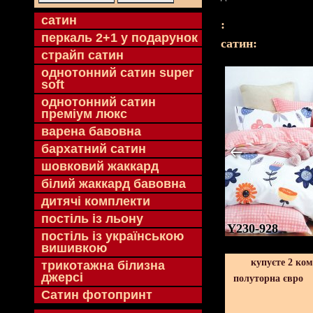
cатин
:
перкаль 2+1 у подарунок
cатин:
страйп сатин
однотонний сатин super
soft
однотонний сатин
преміум люкс
варена бавовна
бархатний сатин
шовковий жаккард
білий жаккард бавовна
дитячі комплекти
постіль із льону
Y230-928
постіль із українською
вишивкою
купуєте 2 ко
трикотажна білизна
джерсі
полуторна євро
Сатин фотопринт