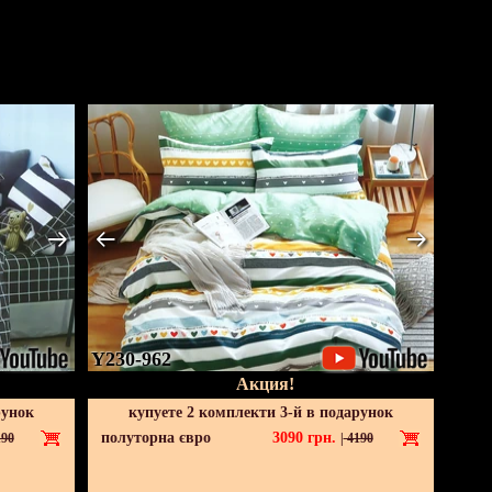
Y230-962
Акция!
рунок
купуете 2 комплекти 3-й в подарунок
полуторна євро
3090
грн.
90
|
4190