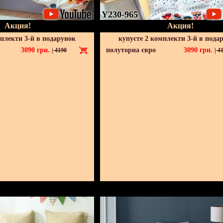
Y230-965
Акция!
Акция!
мплекти 3-й в подарунок
купуєте 2 комплекти 3-й в пода
3090
грн.
полуторна євро
3090
грн.
|
4190
|
41