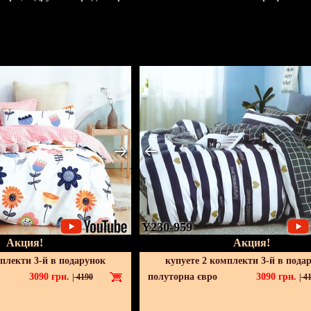
Y230-959
Акция!
Акция!
мплекти 3-й в подарунок
купуете 2 комплекти 3-й в пода
3090
грн.
полуторна євро
3090
грн.
|
4190
|
41