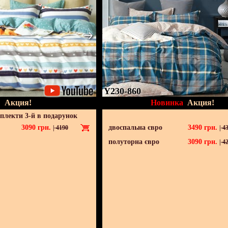
Y230-860
Акция!
Новинка
Акция!
мплекти 3-й в подарунок
3090
грн.
двоспальна євро
3490
грн.
|
4190
|
43
полуторна євро
3090
грн.
|
42