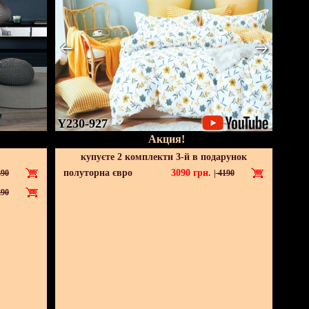
Y230-927
Акция!
купуєте 2 комплекти 3-й в подарунок
полуторна євро
3090
грн.
90
|
4190
90