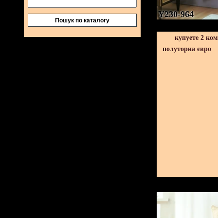
Y230-964
Пошук по каталогу
купуете 2 ко
полуторна євро