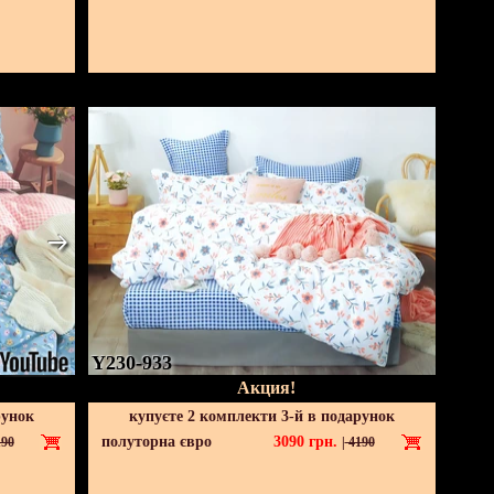
Y230-933
Акция!
рунок
купуєте 2 комплекти 3-й в подарунок
полуторна євро
3090
грн.
90
|
4190