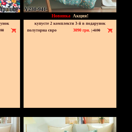
Y230-941
Новинка
Акция!
рунок
купуєте 2 комплекти 3-й в подарунок
полуторна євро
3090
грн.
90
|
4190