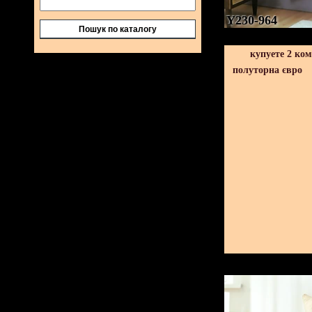
Y230-964
Пошук по каталогу
купуете 2 ко
полуторна євро