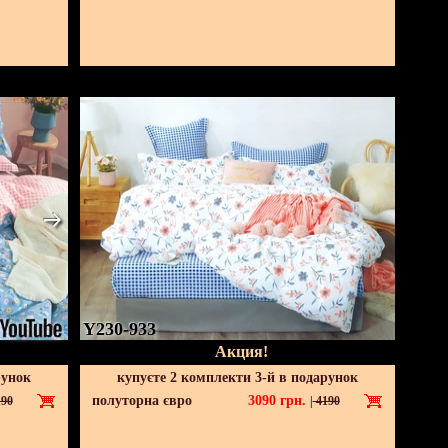
Y230-933
Акция!
рунок
купуєте 2 комплекти 3-й в подарунок
полуторна євро
3090
грн.
90
|
4190