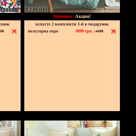
Y230-941
Новинка
Акция!
рунок
купуєте 2 комплекти 3-й в подарунок
полуторна євро
3090
грн.
90
|
4190