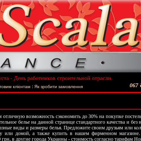
уста - День работников строительной отрасли.
ший подарок - Постельное белье La Scala!
067
:
товим клієнтам
Як зробити замовлення
 отличную возможность сэкономить до 30% на покупке постель
стельное белье на данной странице стандартного качества и без
азные виды и размеры белья. Предложите своим друзьям или кол
ту или домой, а также купить в нашем фирменном магазине.
0 грн, в другие города Украины - стоимость согласно тарифам Н