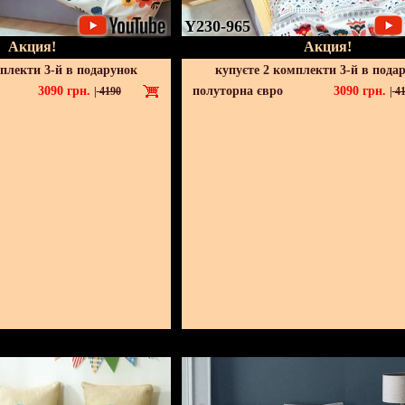
Y230-965
Акция!
Акция!
мплекти 3-й в подарунок
купуєте 2 комплекти 3-й в пода
3090
грн.
полуторна євро
3090
грн.
|
4190
|
41