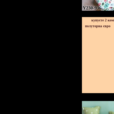
Y230-936
купуєте 2 ко
полуторна євро