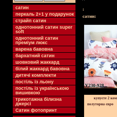
cатин
:
перкаль 2+1 у подарунок
cатин:
страйп сатин
однотонний сатин super
soft
однотонний сатин
преміум люкс
варена бавовна
бархатний сатин
шовковий жаккард
білий жаккард бавовна
дитячі комплекти
постіль із льону
Y230-928
постіль із українською
вишивкою
купуєте 2 ко
трикотажна білизна
джерсі
полуторна євро
Сатин фотопринт