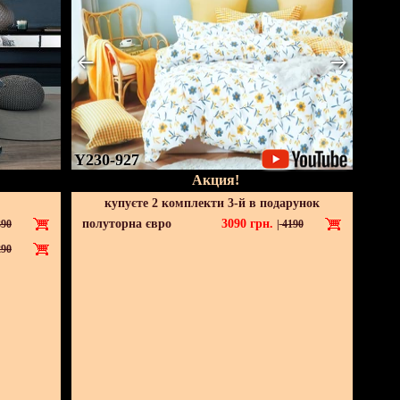
Y230-927
Акция!
купуєте 2 комплекти 3-й в подарунок
полуторна євро
3090
грн.
90
|
4190
90