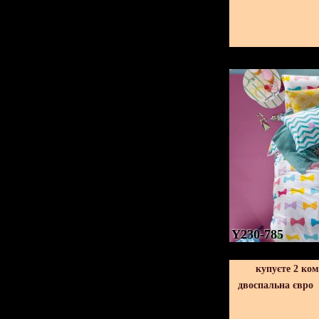
Y230-785
купуєте 2 ко
двоспальна євро