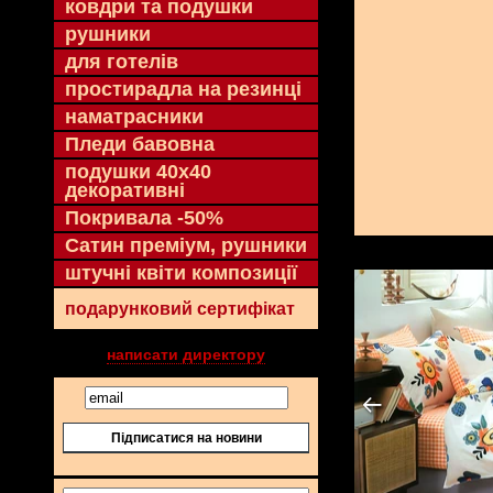
ковдри та подушки
рушники
для готелів
простирадла на резинці
наматрасники
Пледи бавовна
подушки 40х40
декоративні
Покривала -50%
Сатин преміум, рушники
штучні квіти композиції
подарунковий сертифікат
написати директору
Підписатися на новини