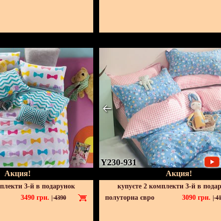
Y230-931
Акция!
Акция!
мплекти 3-й в подарунок
купуєте 2 комплекти 3-й в пода
3490
грн.
полуторна євро
3090
грн.
|
4390
|
41