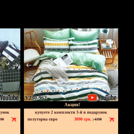
Y230-962
Акция!
рунок
купуете 2 комплекти 3-й в подарунок
полуторна євро
3090
грн.
90
|
4190