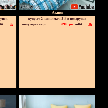
Y230-958
Акция!
рунок
купуєте 2 комплекти 3-й в подарунок
полуторна євро
3090
грн.
90
|
4190