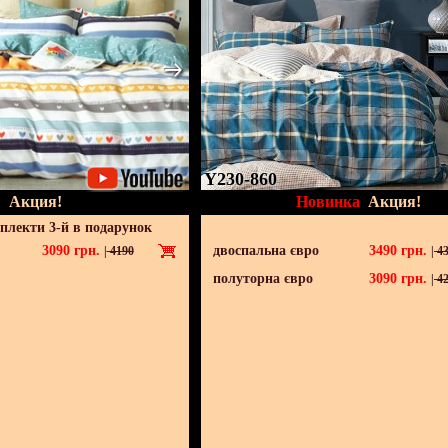
Y230-860
Акция!
Новинка
Акция!
мплекти 3-й в подарунок
3090
грн.
двоспальна євро
3490
грн.
|
4190
|
43
полуторна євро
3090
грн.
|
42