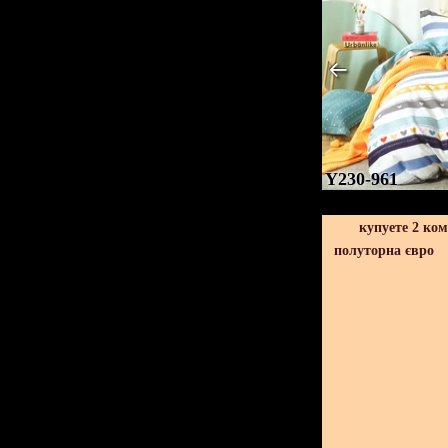
Y230-961
купуете 2 ко
полуторна євро