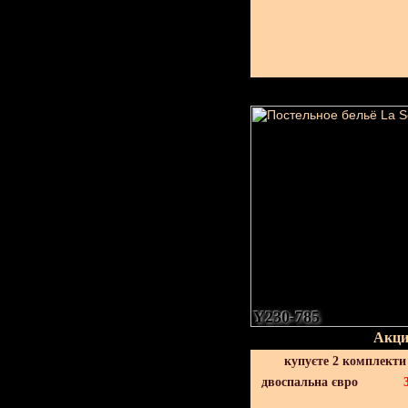
Y230-785
Акци
купуєте 2 комплекти
двоспальна євро