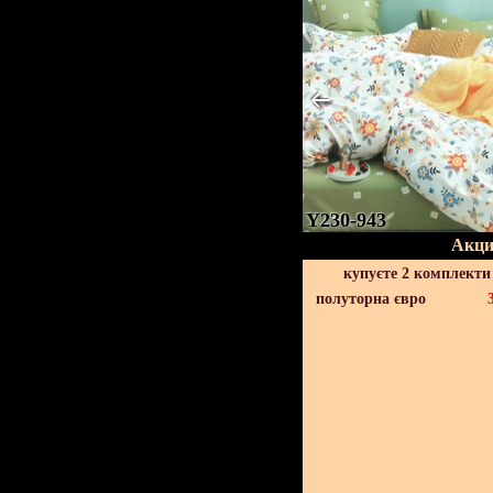
Y230-943
Акци
купуєте 2 комплекти
полуторна євро