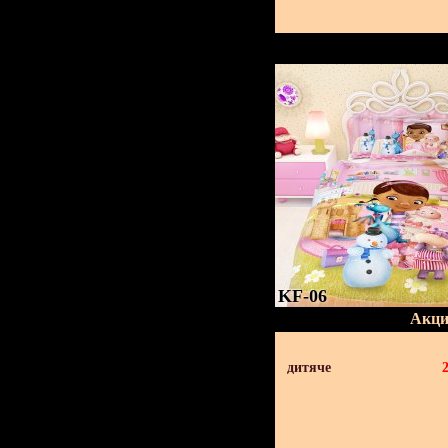
KF-06
Акци
дитяче