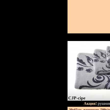
CJP-сіре
Акция!
рушник
30х65см. плотность 500г/