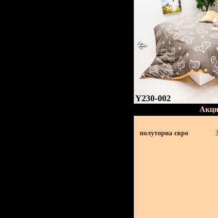
Y230-002
Акци
полуторна євро