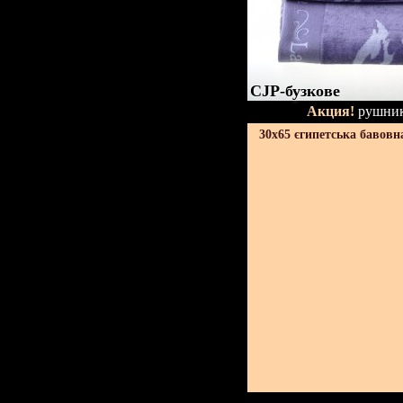
CJP-бузкове
Акция!
рушник
30х65 єгипетська бавовн