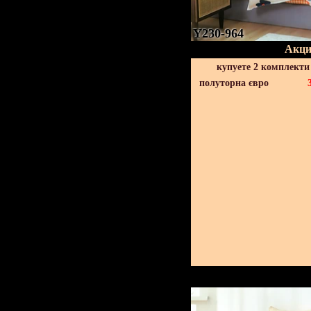
Y230-964
Акци
купуете 2 комплекти
полуторна євро