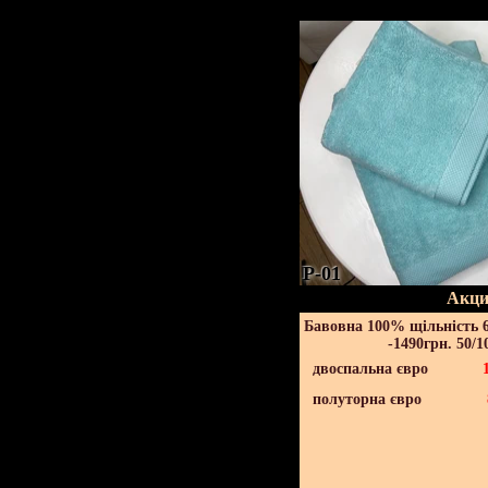
P-01
Акци
Бавовна 100% щільність 6
-1490грн. 50/1
двоспальна євро
полуторна євро