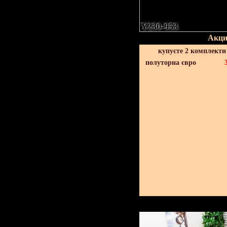
Y230-953
Акци
купуєте 2 комплекти
полуторна євро