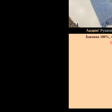
P-14
Акция!
Рушник
Бавовна 100%, 
1