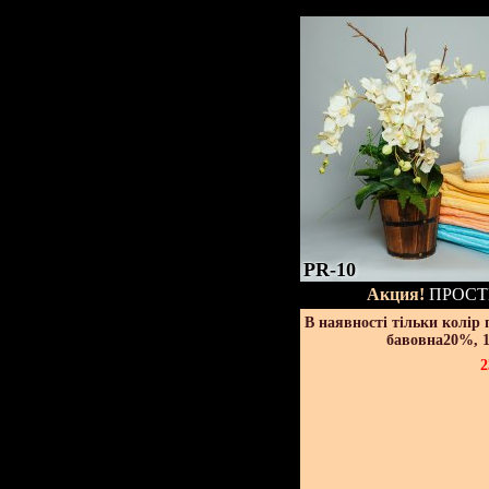
PR-10
Акция!
ПРОСТ
В наявності тільки колір
бавовна20%, 1
2