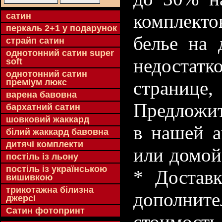
комплекто
cатин
перкаль 2+1 у подарунок
белье на 
страйп сатин
однотонний сатин super
недостатк
soft
однотонний сатин
преміум люкс
странице
варена бавовна
Предложит
бархатний сатин
шовковий жаккард
в нашей а
білий жаккард бавовна
дитячі комплекти
или домой
постіль із льону
постіль із українською
* Доставк
вишивкою
трикотажна білизна
дополнит
джерсі
Сатин фотопринт
стоимость