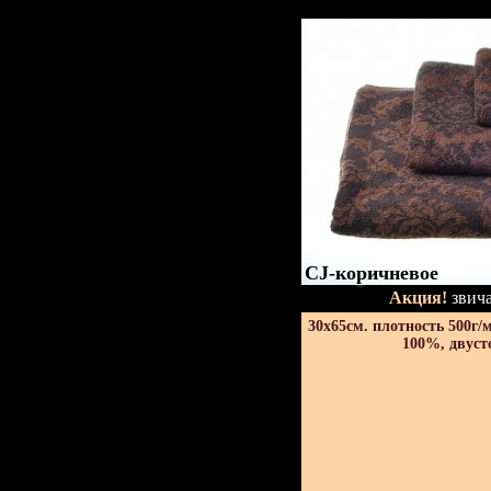
CJ-коричневое
Акция!
звича
30х65см. плотность 500г/
100%, двуст