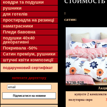
ковдри та подушки
рушники
:
для готелів
cатин:
простирадла на резинці
наматрасники
Пледи бавовна
подушки 40х40
декоративні
Покривала -50%
Сатин преміум, рушники
штучні квіти композиції
подарунковий сертифікат
написати директору
Y230-928
Акци
купуєте 2 комплекти
Підписатися на новини
полуторна євро