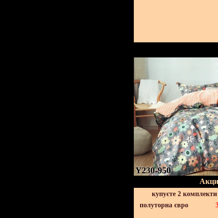
Y230-950
Акци
купуєте 2 комплекти
полуторна євро