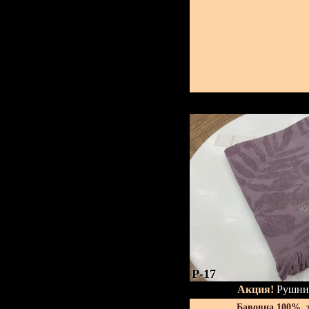
P-17
Акция!
Рушник
Бавовна 100%, 