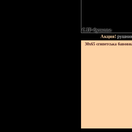
CJP-бузкове
Акция!
рушник
30х65 єгипетська бавовн