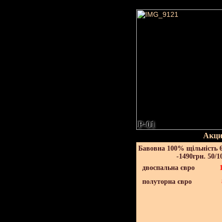
P-01
Акци
Бавовна 100% щільність 6
-1490грн. 50/1
двоспальна євро
полуторна євро