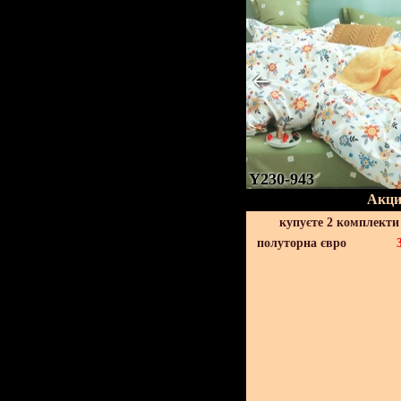
Y230-943
Акци
купуєте 2 комплекти
полуторна євро