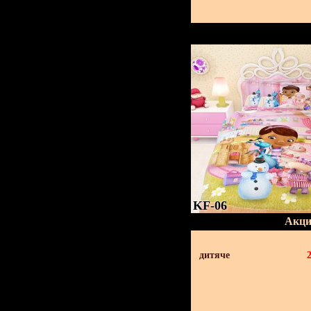
KF-06
Акци
дитяче