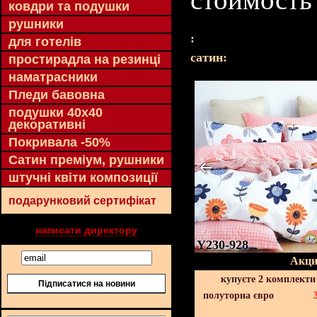
ковдри та подушки
рушники
:
для готелів
cатин:
простирадла на резинці
наматрасники
Пледи бавовна
подушки 40х40
декоративні
Покривала -50%
Сатин преміум, рушники
штучні квіти композиції
подарунковий сертифікат
написати директору
Y230-928
Акци
купуєте 2 комплекти
Підписатися на новини
полуторна євро