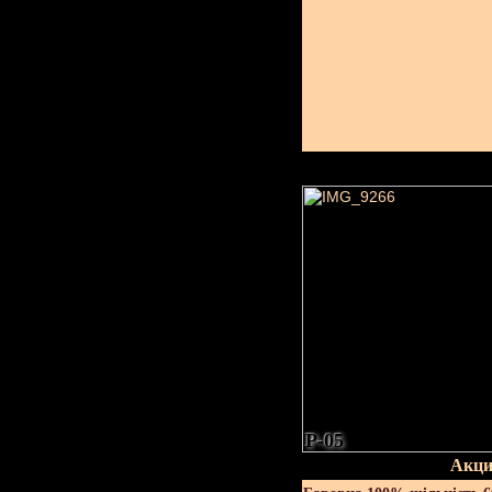
P-05
Акци