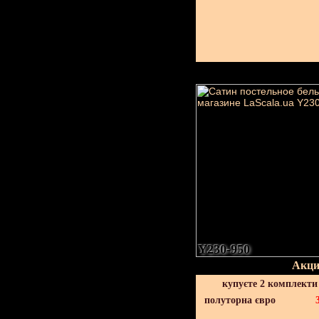
Y230-950
Акци
купуєте 2 комплекти
полуторна євро