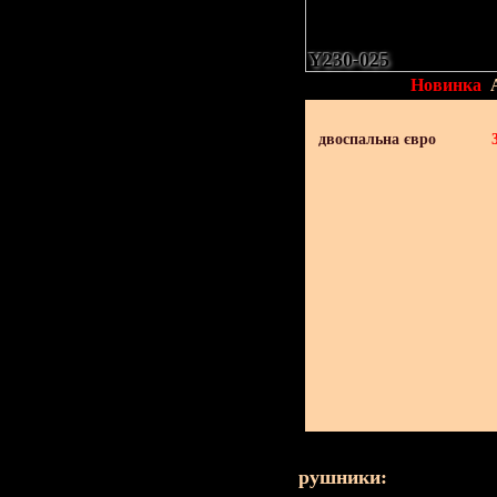
Y230-025
Новинка
двоспальна євро
рушники: