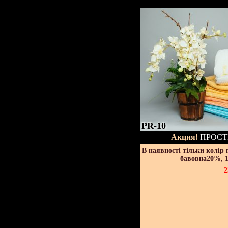
PR-10
Акция!
ПРОСТ
В наявності тільки колір
бавовна20%, 1
2