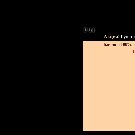
P-14
Акция!
Рушник
Бавовна 100%, 
1