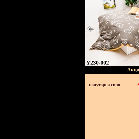
Y230-002
Акци
полуторна євро