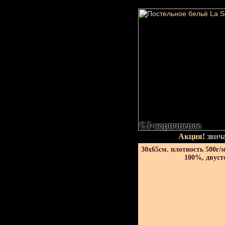
CJ-коричневое
Акция!
звича
30х65см. плотность 500г/
100%, двуст