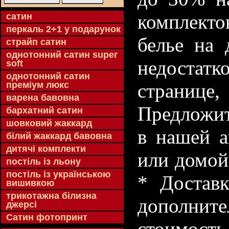
комплекто
cатин
перкаль 2+1 у подарунок
белье на 
страйп сатин
однотонний сатин super
недостатк
soft
однотонний сатин
преміум люкс
странице
варена бавовна
Предложит
бархатний сатин
шовковий жаккард
в нашей а
білий жаккард бавовна
дитячі комплекти
или домой
постіль із льону
постіль із українською
* Доставк
вишивкою
трикотажна білизна
дополнит
джерсі
Сатин фотопринт
стоимость