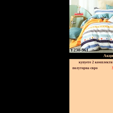
Y230-961
Акци
купуете 2 комплекти
полуторна євро