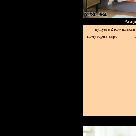
Y230-964
Акци
купуете 2 комплекти
полуторна євро