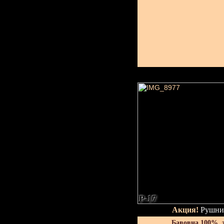
P-17
Акция!
Рушник
Бавовна 100%, 