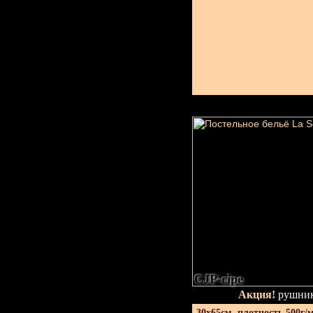
CJP-сіре
Акция!
рушник
30х65см. плотность 500г/