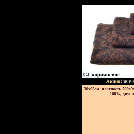
CJ-коричневое
Акция!
звича
30х65см. плотность 500г/
100%, двуст