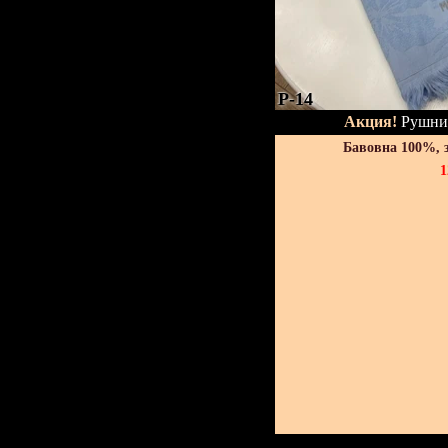
P-14
Акция!
Рушник
Бавовна 100%, 
1