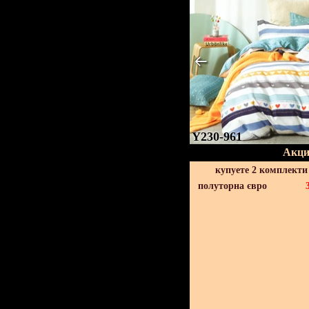
Y230-961
Акци
купуете 2 комплекти
полуторна євро