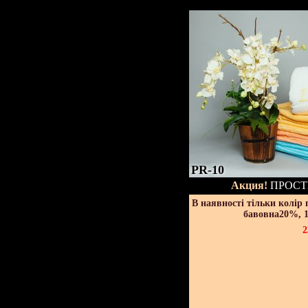
PR-10
Акция!
ПРОСТ
В наявності тільки колір
бавовна20%, 1
2