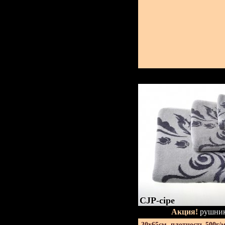
CJP-сіре
Акция!
рушник
30х65см. плотность 500г/