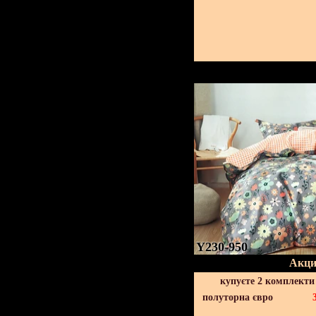
Y230-950
Акци
купуєте 2 комплекти
полуторна євро