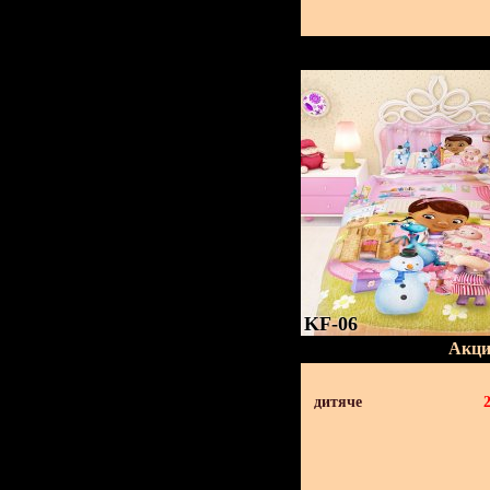
KF-06
Акци
дитяче