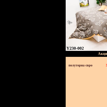
Y230-002
Акци
полуторна євро