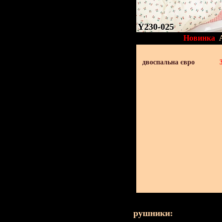
Y230-025
Новинка
двоспальна євро
рушники: