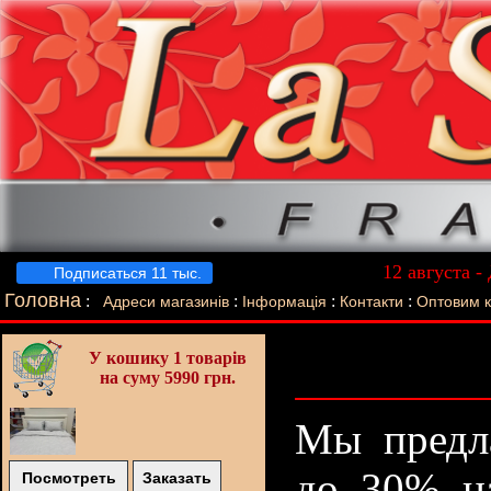
12 августа -
Подписаться 11 тыс.
Лучший п
Головна
:
:
:
:
Адреси магазинів
Інформація
Контакти
Оптовим 
У кошику
1 товарів
на суму 5990 грн.
Мы предл
до 30% на
Посмотреть
Заказать