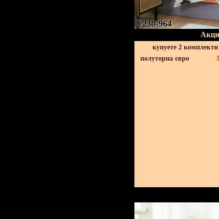
Y230-964
Акци
купуете 2 комплекти
полуторна євро