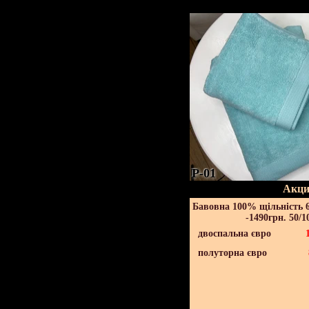
P-01
Акци
Бавовна 100% щільність 6
-1490грн. 50/1
двоспальна євро
полуторна євро