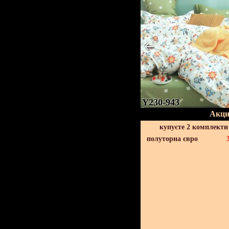
Y230-943
Акци
купуєте 2 комплекти
полуторна євро