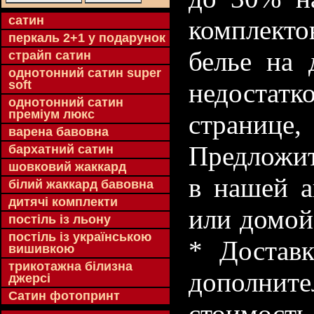
cатин
комплекто
перкаль 2+1 у подарунок
белье на 
страйп сатин
однотонний сатин super
soft
недостатк
однотонний сатин
преміум люкс
странице
варена бавовна
Предложит
бархатний сатин
шовковий жаккард
в нашей а
білий жаккард бавовна
дитячі комплекти
или домой
постіль із льону
постіль із українською
* Доставк
вишивкою
трикотажна білизна
дополнит
джерсі
Сатин фотопринт
стоимость