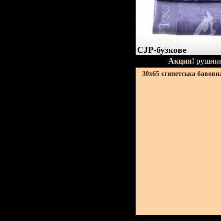
CJP-бузкове
Акция!
рушник
30х65 єгипетська бавовн