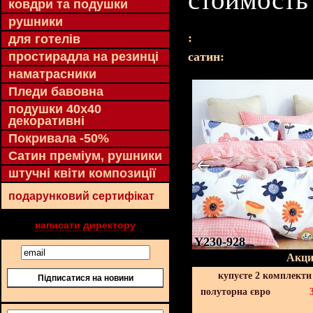
ковдри та подушки
рушники
:
для готелів
простирадла на резинці
cатин:
наматрасники
Пледи бавовна
подушки 40х40
декоративні
Покривала -50%
Сатин преміум, рушники
штучні квіти композиції
подарунковий сертифікат
написати директору
Y230-928
Акци
купуєте 2 комплекти
Підписатися на новини
полуторна євро