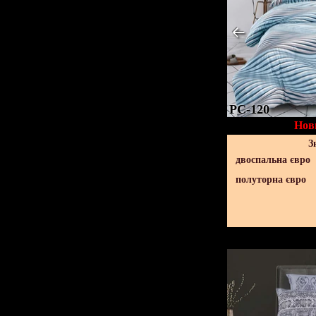
PC-120
Нов
З
двоспальна євро
полуторна євро