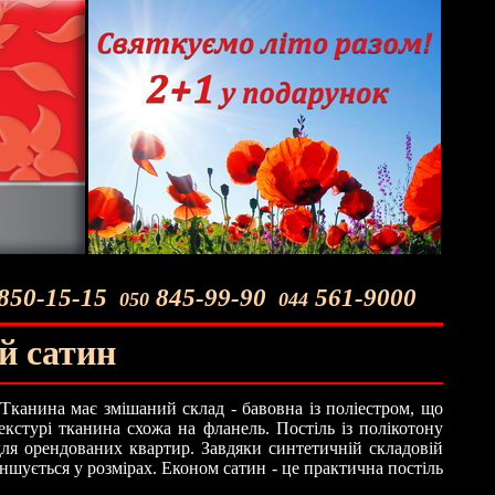
850-15-15
845-99-90
561-9000
050
044
й сатин
. Тканина має змішаний склад - бавовна із поліестром, що
екстурі тканина схожа на фланель. Постіль із полікотону
для орендованих квартир. Завдяки синтетичній складовій
ншується у розмірах. Економ сатин - це практична постіль