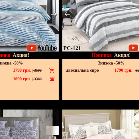
PC-121
инка
Акция!
Новинка
Акция!
нижка -50%
Знижка -50%
1790
грн.
двоспальна євро
1790
грн.
|
3590
|
35
1690
грн.
|
3380