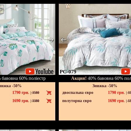
PC-079
бавовна 60% поліестр
Акция!
40% бавовна 60% пол
нижка -50%
Знижка -50%
1790
грн.
двоспальна євро
1790
грн.
|
3580
|
35
1690
грн.
полуторна євро
1690
грн.
|
3380
|
33