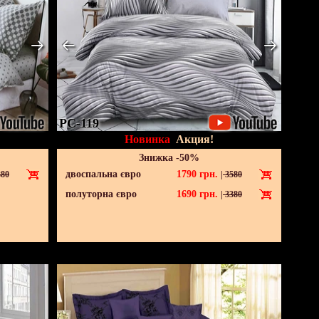
PC-119
Новинка
Акция!
Знижка -50%
двоспальна євро
1790
грн.
80
|
3580
полуторна євро
1690
грн.
|
3380