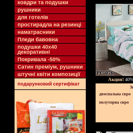
ковдри та подушки
рушники
для готелів
простирадла на резинці
наматрасники
Пледи бавовна
подушки 40х40
декоративні
Покривала -50%
Сатин преміум, рушники
PC-076
штучні квіти композиції
Акция!
40% 
подарунковий сертифікат
З
двоспальна євро
полуторна євро