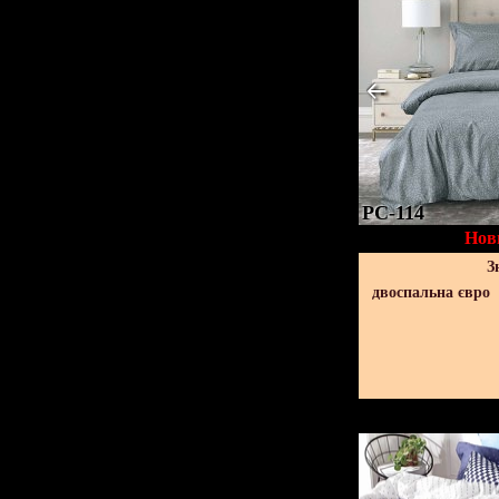
PC-114
Нов
З
двоспальна євро