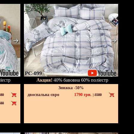
PC-099
іестр
Акция!
40% бавовна 60% поліестр
Знижка -50%
двоспальна євро
1790
грн.
80
|
3580
80