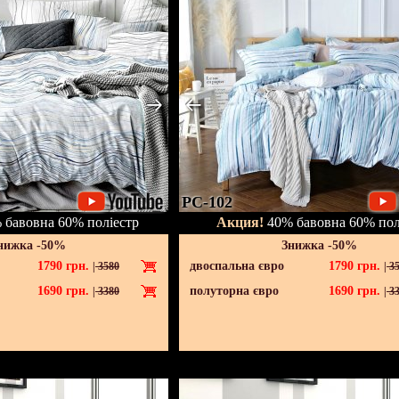
PC-102
бавовна 60% поліестр
Акция!
40% бавовна 60% пол
нижка -50%
Знижка -50%
1790
грн.
двоспальна євро
1790
грн.
|
3580
|
35
1690
грн.
полуторна євро
1690
грн.
|
3380
|
33