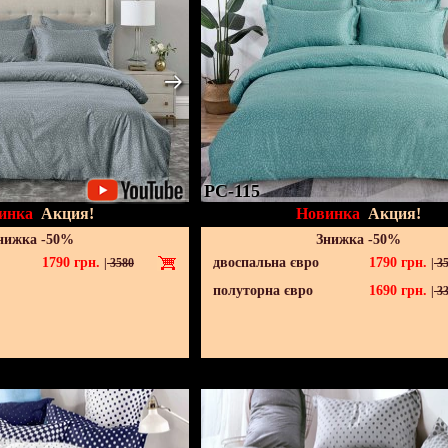
PC-115
инка
Акция!
Новинка
Акция!
нижка -50%
Знижка -50%
1790
грн.
двоспальна євро
1790
грн.
|
3580
|
35
полуторна євро
1690
грн.
|
33