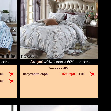
PC-106
іестр
Акция!
40% бавовна 60% поліестр
Знижка -50%
полуторна євро
1690
грн.
80
|
3380
80