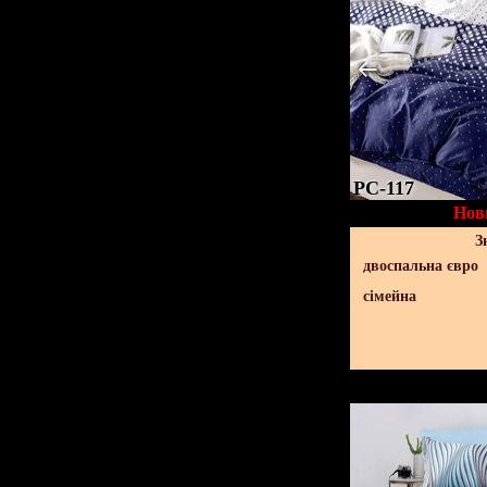
PC-117
Нов
З
двоспальна євро
сімейна