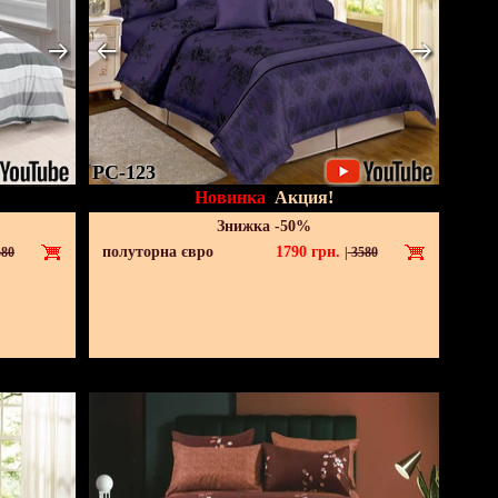
PC-123
Новинка
Акция!
Знижка -50%
полуторна євро
1790
грн.
80
|
3580