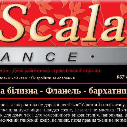
уста - День работников строительной отрасли.
ший подарок - Постельное белье La Scala!
067
:
товим клієнтам
Як зробити замовлення
а білизна - Фланель - бархатни
нова альтернатива не дорогої постільної білизни із полікотону
 тканина дуже міцна, швидко сохне, і взагалі не мнеться. По т
як для дому, так і для комерційного використання, наприклад, 
асичений глибокий колір, не линяє, після прання тканина не зме