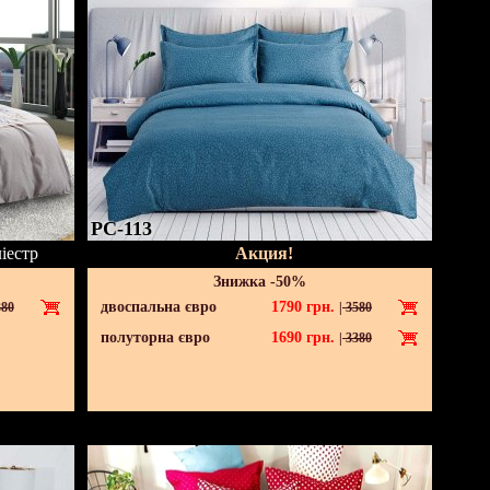
PC-113
іестр
Акция!
Знижка -50%
двоспальна євро
1790
грн.
80
|
3580
полуторна євро
1690
грн.
|
3380