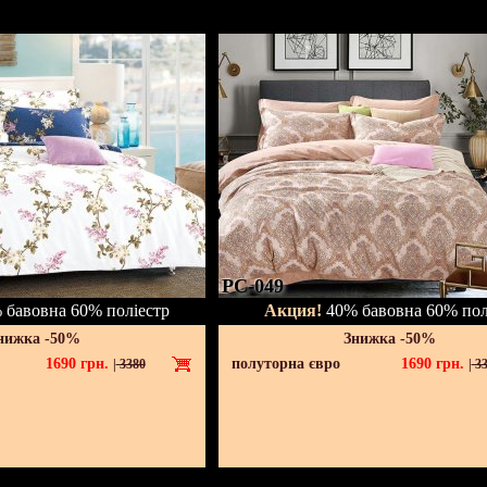
PC-049
бавовна 60% поліестр
Акция!
40% бавовна 60% пол
нижка -50%
Знижка -50%
1690
грн.
полуторна євро
1690
грн.
|
3380
|
33