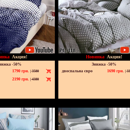
PC-118
инка
Акция!
Новинка
Акция!
нижка -50%
Знижка -50%
1790
грн.
двоспальна євро
1690
грн.
|
3580
|
33
2190
грн.
|
4380