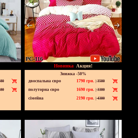
PC-116
Новинка
Акция!
Знижка -50%
двоспальна євро
1790
грн.
80
|
3580
полуторна євро
1690
грн.
80
|
3380
сімейна
2190
грн.
|
4380