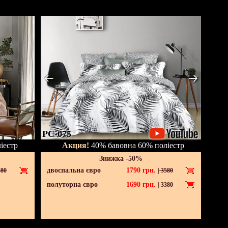
PC-075
іестр
Акция!
40% бавовна 60% поліестр
Знижка -50%
двоспальна євро
1790
грн.
80
|
3580
полуторна євро
1690
грн.
|
3380