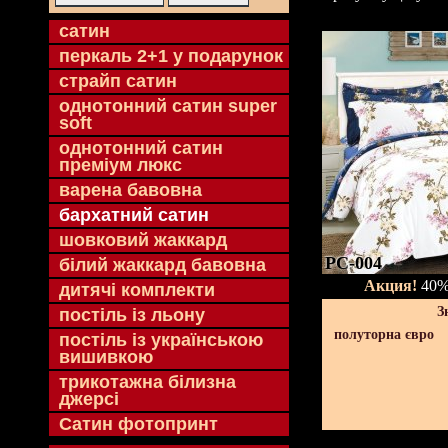
cатин
перкаль 2+1 у подарунок
страйп сатин
однотонний сатин super
soft
однотонний сатин
преміум люкс
варена бавовна
бархатний сатин
шовковий жаккард
PC-004
білий жаккард бавовна
Акция!
40% 
дитячі комплекти
З
постіль із льону
полуторна євро
постіль із українською
вишивкою
трикотажна білизна
джерсі
Сатин фотопринт