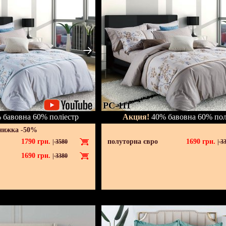
PC-111
бавовна 60% поліестр
Акция!
40% бавовна 60% пол
нижка -50%
1790
грн.
полуторна євро
1690
грн.
|
3580
|
33
1690
грн.
|
3380