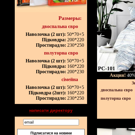
Размеры:
двоспальна євро
Наволочка (2 шт):
50*70+5
Підковдра:
200*220
Простирадло:
230*250
полуторна євро
Наволочка (2 шт):
50*70+5
Підковдра:
160*220
PC-101
Простирадло:
200*230
Акция!
40% 
сімейна
З
Наволочка (2 шт):
50*70+5
двоспальна євро
Підковдра (2шт):
160*220
Простирадло:
230*250
полуторна євро
написати директору
Підписатися на новини