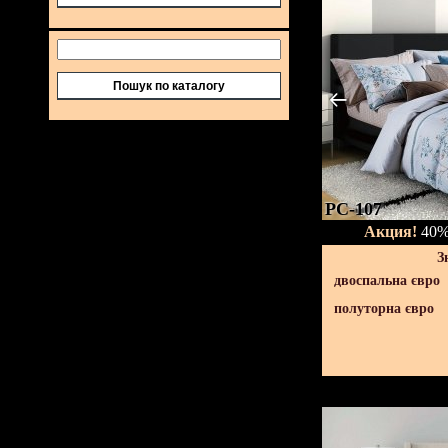
Пошук по каталогу
PC-107
Акция!
40% 
З
двоспальна євро
полуторна євро