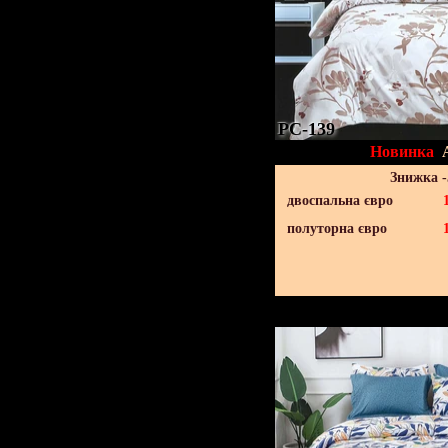
PC-139
Новинка
Знижка 
двоспальна євро
полуторна євро