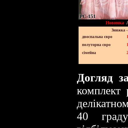
PC-151
Новинка
Знижка 
двоспальна євро
полуторна євро
сімейна
Догляд за
комплект 
делікатно
40 граду