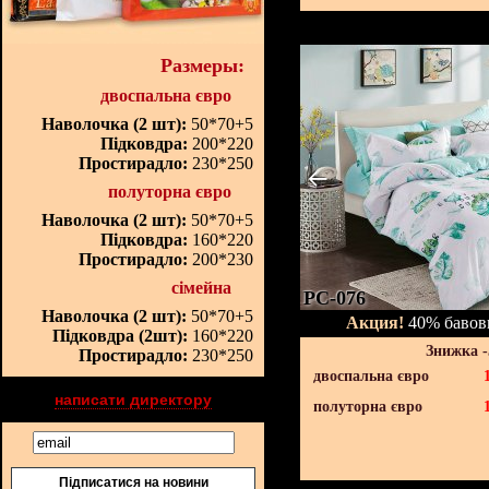
Размеры:
двоспальна євро
Наволочка (2 шт):
50*70+5
Підковдра:
200*220
Простирадло:
230*250
полуторна євро
Наволочка (2 шт):
50*70+5
Підковдра:
160*220
Простирадло:
200*230
сімейна
PC-076
Наволочка (2 шт):
50*70+5
Акция!
40% бавовн
Підковдра (2шт):
160*220
Знижка 
Простирадло:
230*250
двоспальна євро
написати директору
полуторна євро
Підписатися на новини