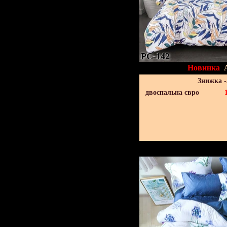
PC-142
Новинка
Знижка 
двоспальна євро