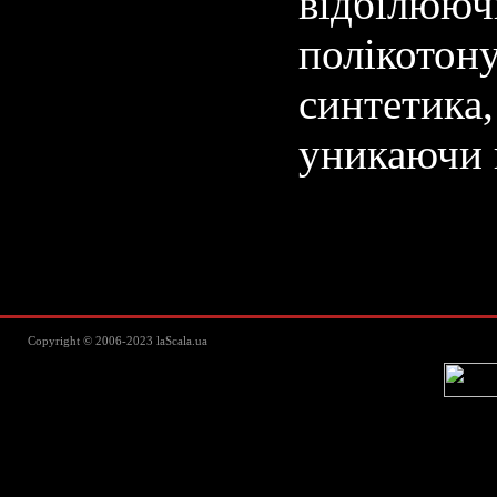
відбілюю
полікотон
синтетика
уникаючи 
Lascala Домашний текстиль - пос
Copyright © 2006-2023 laScala.ua