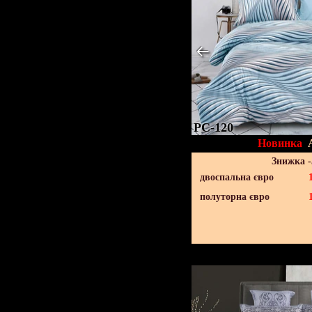
PC-120
Новинка
Знижка 
двоспальна євро
полуторна євро