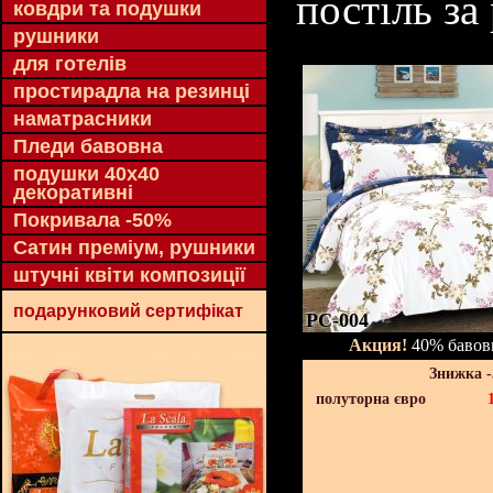
постіль за
ковдри та подушки
рушники
для готелів
простирадла на резинці
наматрасники
Пледи бавовна
подушки 40х40
декоративні
Покривала -50%
Сатин преміум, рушники
штучні квіти композиції
подарунковий сертифікат
PC-004
Акция!
40% бавовн
Знижка 
полуторна євро