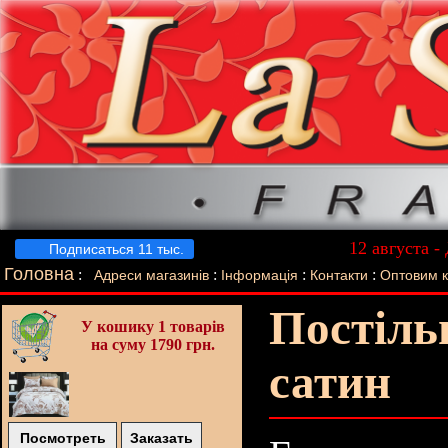
12 августа -
Подписаться 11 тыс.
Лучший п
Головна
:
:
:
:
Адреси магазинів
Інформація
Контакти
Оптовим 
Постіль
У кошику
1 товарів
на суму 1790 грн.
сатин
Посмотреть
Заказать