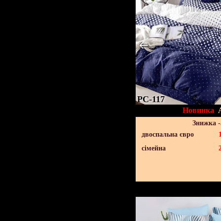
PC-117
Новинка
Знижка 
двоспальна євро
сімейна