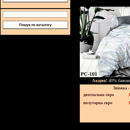
Пошук по каталогу
PC-101
Акция!
40% бавовн
Знижка 
двоспальна євро
полуторна євро