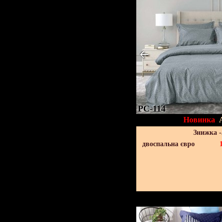
PC-114
Новинка
Знижка 
двоспальна євро