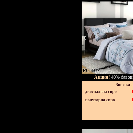
PC-107
Акция!
40% бавовн
Знижка 
двоспальна євро
полуторна євро