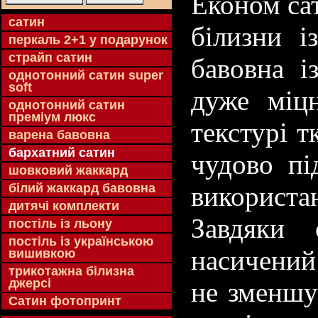
Економ сат
cатин
білизни і
перкаль 2+1 у подарунок
страйп сатин
бавовна і
однотонний сатин super
soft
дуже міцн
однотонний сатин
преміум люкс
текстурі т
варена бавовна
бархатний сатин
чудово пі
шовковий жаккард
білий жаккард бавовна
використ
дитячі комплекти
Завдяки 
постіль із льону
постіль із українською
насичений 
вишивкою
трикотажна білизна
джерсі
не зменшу
Сатин фотопринт