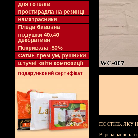
для готелів
простирадла на резинці
наматрасники
Пледи бавовна
подушки 40х40
декоративні
Покривала -50%
Сатин преміум, рушники
WC-007
штучні квіти композиції
подарунковий сертифікат
ПОСТІЛЬ, ЯКУ 
Варена бавовна це