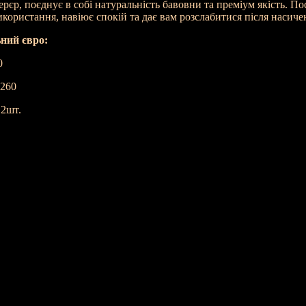
рєр, поєднує в собі натуральність бавовни та преміум якість. Пос
икористання, навіює спокій та дає вам розслабитися після насич
ний євро:
0
х260
 2шт.