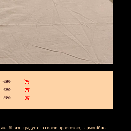
.
|
6590
.
|
6290
.
|
8590
 Така білизна радує око своєю простотою, гармонійно