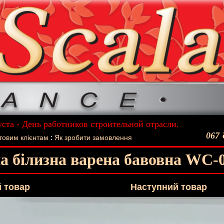
уста - День работников строительной отрасли.
ший подарок - Постельное белье La Scala!
067
:
товим клієнтам
Як зробити замовлення
а білизна варена бавовна WC-
 товар
Наступний товар