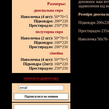
доповнює ваш інте
Размеры:
задоволення від в
двоспальна євро
Розміри двоспаль
Наволочка (4 шт):
50*70+5
Підковдра:
200*220
Підковдра 200х22
Простирадло:
250*250
Простирадло 235
полуторна євро
Наволочка (2 шт):
50*70+5
Наволочка 50х70-
Підковдра:
160*220
Простирадло:
200*250
сімейна
Наволочка (4 шт):
50*70+5
Підковдра (2шт):
160*220
Простирадло:
250*250
написати директору
Підписатися на новини