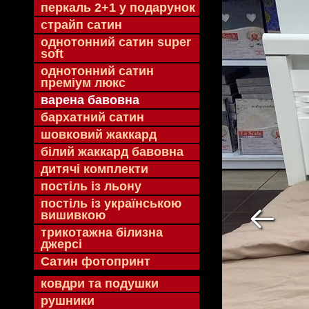
перкаль 2+1 у подарунок
страйп сатин
однотонний сатин super
soft
однотонний сатин
преміум люкс
варена бавовна
бархатний сатин
шовковий жаккард
білий жаккард бавовна
дитячі комплекти
постіль із льону
постіль із українською
вишивкою
трикотажна білизна
джерсі
Сатин фотопринт
ковдри та подушки
рушники