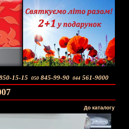
850-15-15
845-99-90
561-9000
050
044
007
До каталогу