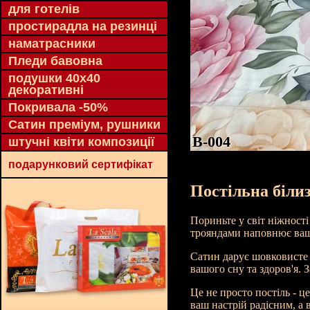
для готелів
простирадла на резинці
наматрасники
Пледи бавовна
подушки 40х40
декоративні
Покривала -50%
Сатин преміум, рушники
B-004
штучні квіти композиції
подарунковий сертифікат
Постільна біли
Пориньте у світ ніжност
трояндами наповнює вашу
Сатин дарує шовковисте 
вашого сну та здоров'я. 
Це не просто постіль - 
ваш настрій радісним, а