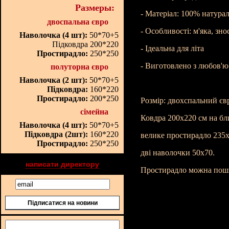
Размеры:
- Матеріал: 100% натура
двоспальна євро
- Особливості: м'яка, зно
Наволочка (4 шт):
50*70+5
Підковдра 200*220
- Ідеальна для літа
Простирадло:
250*250
- Виготовлено з любов'ю 
полуторна євро
Наволочка (2 шт):
50*70+5
Підковдра:
160*220
Простирадло:
200*250
Розмір: двохспальний єв
сімейна
Ковдра 200х220 см на бл
Наволочка (4 шт):
50*70+5
Підковдра (2шт):
160*220
велике простирадло 235х
Простирадло:
250*250
дві наволочки 50х70.
написати директору
Простирадло можна поши
Підписатися на новини