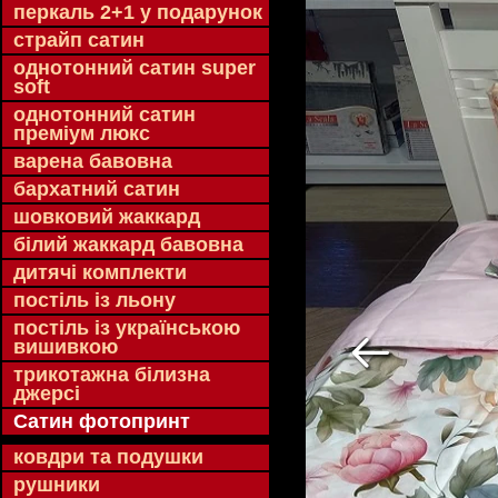
перкаль 2+1 у подарунок
страйп сатин
однотонний сатин super
soft
однотонний сатин
преміум люкс
варена бавовна
бархатний сатин
шовковий жаккард
білий жаккард бавовна
дитячі комплекти
постіль із льону
постіль із українською
вишивкою
трикотажна білизна
джерсі
Сатин фотопринт
ковдри та подушки
рушники