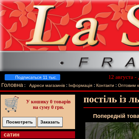
12 августа -
Подписаться 11 тыс.
Лучший п
Головна
:
:
:
:
Адреси магазинів
Інформація
Контакти
Оптовим 
постіль із л
У кошику
0 товарів
на суму 0 грн.
Попереднiй тов
Посмотреть
Заказать
cатин