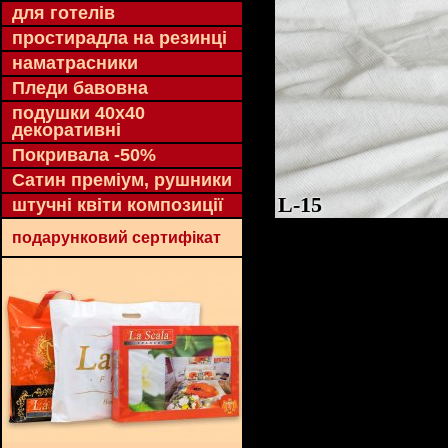
для готелів
простирадла на резинці
наматрасники
Пледи бавовна
подушки 40х40
декоративні
Покривала -50%
Сатин преміум, рушники
L-15
штучні квіти композиції
подарунковий сертифікат