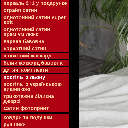
перкаль 2+1 у подарунок
страйп сатин
однотонний сатин super
soft
однотонний сатин
преміум люкс
варена бавовна
бархатний сатин
шовковий жаккард
білий жаккард бавовна
дитячі комплекти
постіль із льону
постіль із українською
вишивкою
трикотажна білизна
джерсі
Сатин фотопринт
ковдри та подушки
рушники