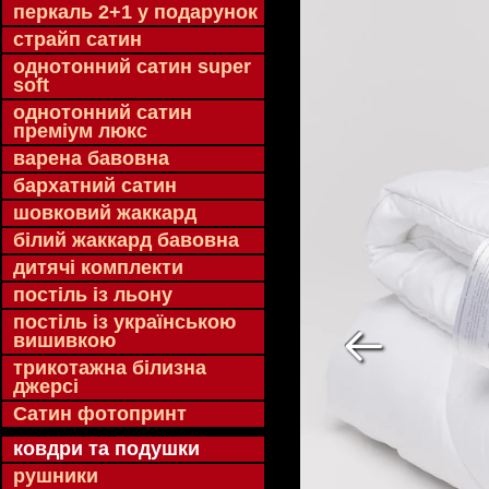
перкаль 2+1 у подарунок
страйп сатин
однотонний сатин super
soft
однотонний сатин
преміум люкс
варена бавовна
бархатний сатин
шовковий жаккард
білий жаккард бавовна
дитячі комплекти
постіль із льону
постіль із українською
вишивкою
трикотажна білизна
джерсі
Сатин фотопринт
ковдри та подушки
рушники