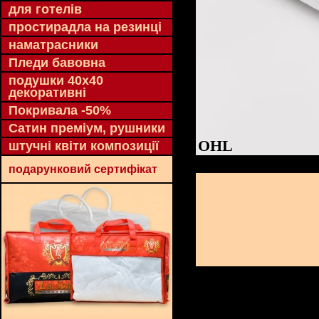
для готелів
простирадла на резинці
наматрасники
Пледи бавовна
подушки 40х40
декоративні
Покривала -50%
Сатин преміум, рушники
OHL
штучні квіти композиції
подарунковий сертифікат