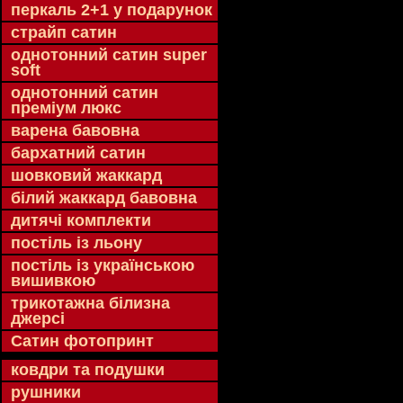
перкаль 2+1 у подарунок
страйп сатин
однотонний сатин super
soft
однотонний сатин
преміум люкс
варена бавовна
бархатний сатин
шовковий жаккард
білий жаккард бавовна
дитячі комплекти
постіль із льону
постіль із українською
вишивкою
трикотажна білизна
джерсі
Сатин фотопринт
ковдри та подушки
рушники