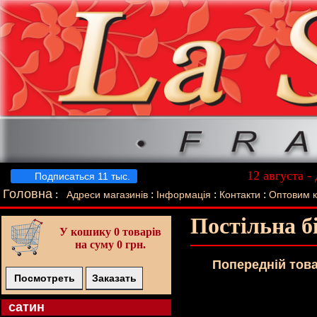
12 августа -
Подписаться 11 тыс.
Лучший п
Головна
:
:
:
:
Адреси магазинів
Інформація
Контакти
Оптовим 
Постільна б
У кошику
0 товарів
на суму 0 грн.
Попереднiй тов
Посмотреть
Заказать
cатин