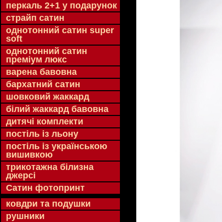
перкаль 2+1 у подарунок
страйп сатин
однотонний сатин super
soft
однотонний сатин
преміум люкс
варена бавовна
бархатний сатин
шовковий жаккард
білий жаккард бавовна
дитячі комплекти
постіль із льону
постіль із українською
вишивкою
трикотажна білизна
джерсі
Сатин фотопринт
ковдри та подушки
рушники