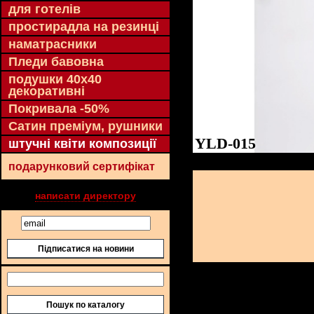
для готелів
простирадла на резинці
наматрасники
Пледи бавовна
подушки 40х40
декоративні
Покривала -50%
Сатин преміум, рушники
YLD-015
штучні квіти композиції
подарунковий сертифікат
написати директору
Підписатися на новини
Пошук по каталогу