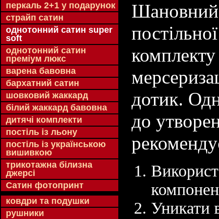
перкаль 2+1 у подарунок
Шановний 
страйп сатин
постільної
однотонний сатин super
soft
комплекту
однотонний сатин
преміум люкс
варена бавовна
мерсериза
бархатний сатин
дотик. Од
шовковий жаккард
білий жаккард бавовна
до утворен
дитячі комплекти
постіль із льону
рекоменду
постіль із українською
вишивкою
трикотажна білизна
Використ
джерсі
Сатин фотопринт
компонен
ковдри та подушки
Уникати 
рушники