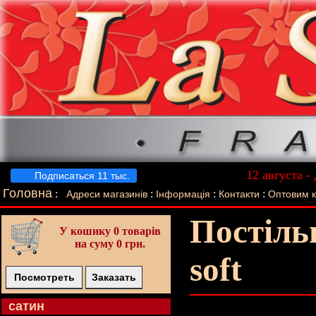
12 августа -
Подписаться 11 тыс.
Лучший п
Головна
:
:
:
:
Адреси магазинів
Інформація
Контакти
Оптовим 
Постіль
У кошику
0 товарів
на суму 0 грн.
soft
Посмотреть
Заказать
cатин