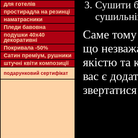
Сушити б
для готелів
простирадла на резинці
сушильні
наматрасники
Пледи бавовна
Саме тому 
подушки 40х40
декоративні
що незваж
Покривала -50%
Сатин преміум, рушники
якістю та 
штучні квіти композиції
вас є дода
подарунковий сертифікат
звертатися