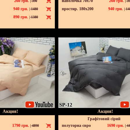
260
грн.
наволочка 70х70
260
грн.
|
390
|
39
940
грн.
простир. 180х200
940
грн.
|
1480
|
14
890
грн.
|
1380
SP-12
Акция!
Акция!
Графітовий сірий
1790
грн.
полуторна євро
1690
грн.
|
4890
|
44