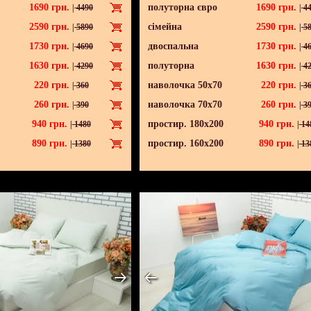
1690
грн.
полуторна євро
1690
грн.
|
4490
|
44
2590
грн.
сімейна
2590
грн.
|
5890
|
58
1730
грн.
двоспальна
1730
грн.
|
4690
|
46
1630
грн.
полуторна
1630
грн.
|
4290
|
42
220
грн.
наволочка 50х70
220
грн.
|
360
|
36
260
грн.
наволочка 70х70
260
грн.
|
390
|
39
940
грн.
простир. 180х200
940
грн.
|
1480
|
14
890
грн.
простир. 160х200
890
грн.
|
1380
|
13