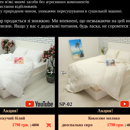
и м'які миючі засоби без агресивних компонентів.
стання відбілювачів.
у природним чином, уникаючи пересушування в сушильній машині.
ар продається зі знижкою. Ми впевнені, що незважаючи на цей н
лизни. Якщо у вас є додаткові питання, будь ласка, не соромтеся 
SP-02
Акция!
Акция!
скучий білий
Кокосове молоко
1790
грн.
двоспальна євро
1790
грн.
|
4890
|
48