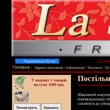
12 авг
Подписаться 11 тыс.
Луч
Головна
:
:
:
:
Адреси магазинів
Інформація
Контакти
Оп
Постільн
У кошику
1 товарів
на суму 1690 грн.
Шановний покупець
пом'якшувальну об
схилятися до утвор
Посмотреть
Заказать