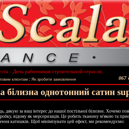
уста - День работников строительной отрасли.
ший подарок - Постельное белье La Scala!
067
:
товим клієнтам
Як зробити замовлення
а білизна однотонний сатин sup
, дякую за ваш інтерес до нашої постільної білизни. Хочемо п
робку, відому як мерсеризація. Це робить тканину м'якою та пр
ення катишків. Щоб мінімізувати цей ефект, ми рекомендуємо: