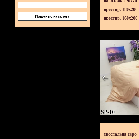
наволочка 70х70
простир. 180х200
Пошук по каталогу
простир. 160х200
SP-10
двоспальна євро