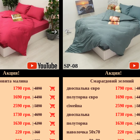
SP-08
Акция!
Акция!
овита малина
Смарагдовий зелений
1790
грн.
двоспальна євро
1790
грн.
|
4890
|
48
1690
грн.
полуторна євро
1690
грн.
|
4490
|
44
2590
грн.
сімейна
2590
грн.
|
5890
|
58
1730
грн.
двоспальна
1730
грн.
|
4690
|
46
1630
грн.
полуторна
1630
грн.
|
4290
|
42
220
грн.
наволочка 50х70
220
грн.
|
360
|
36