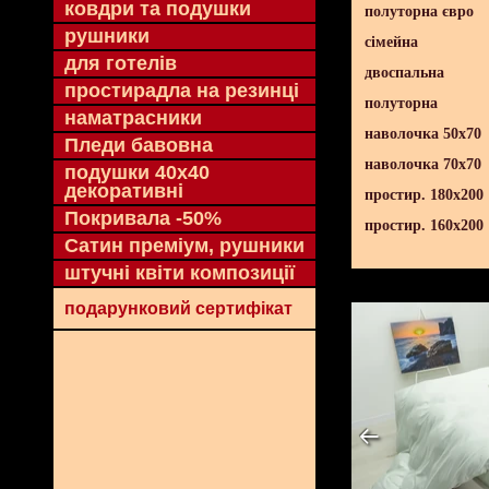
ковдри та подушки
полуторна євро
рушники
сімейна
для готелів
двоспальна
простирадла на резинці
полуторна
наматрасники
наволочка 50х70
Пледи бавовна
наволочка 70х70
подушки 40х40
декоративні
простир. 180х200
Покривала -50%
простир. 160х200
Сатин преміум, рушники
штучні квіти композиції
подарунковий сертифікат