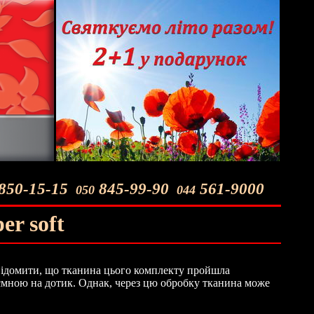
850-15-15
845-99-90
561-9000
050
044
er soft
овідомити, що тканина цього комплекту пройшла
иємною на дотик. Однак, через цю обробку тканина може