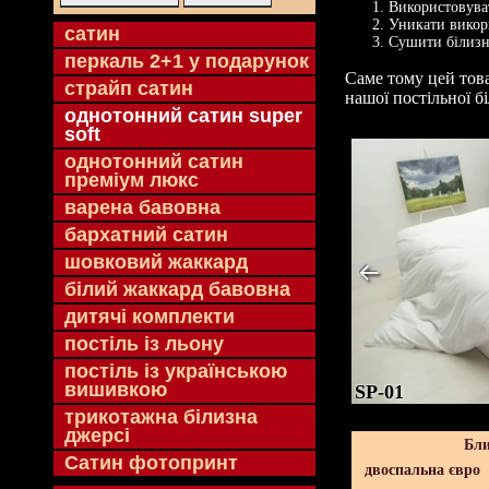
Використовуват
Уникати викори
cатин
Сушити білизн
перкаль 2+1 у подарунок
Саме тому цей тов
страйп сатин
нашої постільної бі
однотонний сатин super
soft
однотонний сатин
преміум люкс
варена бавовна
бархатний сатин
шовковий жаккард
білий жаккард бавовна
дитячі комплекти
постіль із льону
постіль із українською
вишивкою
SP-01
трикотажна білизна
джерсі
Бли
Сатин фотопринт
двоспальна євро