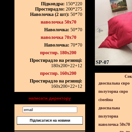
Підковдра:
150*220
Простирадло:
200*275
Наволочка (2 шт):
50*70
наволочка 50х70
Наволочка:
50*70
наволочка 70х70
Наволочка:
70*70
простир. 180х200
Простирадло на резинці:
SP-07
180х200+22+12
простир. 160х200
Сок
Простирадло на резинці:
двоспальна євро
160х200+22+12
полуторна євро
написати директору
сімейна
двоспальна
полуторна
Підписатися на новини
наволочка 50х70