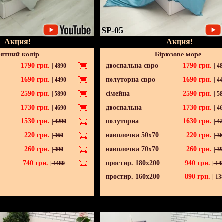
SP-05
Акция!
Акция!
ятний колір
Бірюзове море
1790
грн.
двоспальна євро
1790
грн.
|
4890
|
48
1690
грн.
полуторна євро
1690
грн.
|
4490
|
44
2590
грн.
сімейна
2590
грн.
|
5890
|
58
1730
грн.
двоспальна
1730
грн.
|
4690
|
46
1530
грн.
полуторна
1630
грн.
|
4290
|
42
220
грн.
наволочка 50х70
220
грн.
|
360
|
36
260
грн.
наволочка 70х70
260
грн.
|
390
|
39
740
грн.
простир. 180х200
940
грн.
|
1480
|
14
простир. 160х200
890
грн.
|
13