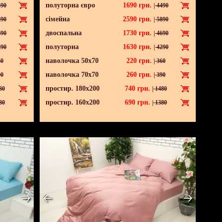
полуторна євро
1690
грн.
90
|
4490
сімейна
2590
грн.
90
|
5890
двоспальна
1730
грн.
90
|
4690
полуторна
1630
грн.
90
|
4290
наволочка 50х70
220
грн.
0
|
360
наволочка 70х70
260
грн.
0
|
390
простир. 180х200
740
грн.
80
|
1480
простир. 160х200
690
грн.
80
|
1380