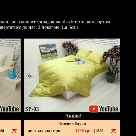
юанс, ви залишитеся задоволені якістю та комфортом
звертатися до нас. З повагою, La Scala
SP-03
Акция!
Зелене яблуко
двоспальна євро
1790
грн.
90
|
4890