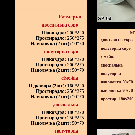
Размеры:
SP-04
двоспальна євро
Підковдра:
200*220
М'
Простирадло:
250*275
двоспальна євро
Наволочка (2 шт):
50*70
полуторна євро
полуторна євро
сімейна
Підковдра:
160*220
Простирадло:
200*275
двоспальна
Наволочка (2 шт):
50*70
полуторна
сімейна
наволочка 50х70
Підковдра (2шт):
160*220
наволочка 70х70
Простирадло:
250*275
Наволочка (2 шт):
50*70
простир. 180х200
двоспальна
Підковдра:
180*220
Простирадло:
250*275
Наволочка (2 шт):
50*70
полуторна