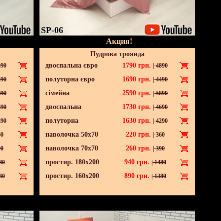
SP-06
Акция!
Пудрова троянда
двоспальна євро
1790
грн.
90
|
4890
полуторна євро
1690
грн.
90
|
4490
сімейна
2590
грн.
90
|
5890
двоспальна
1730
грн.
90
|
4690
полуторна
1630
грн.
90
|
4290
наволочка 50х70
220
грн.
0
|
360
наволочка 70х70
260
грн.
0
|
390
простир. 180х200
940
грн.
80
|
1480
простир. 160х200
890
грн.
80
|
1380