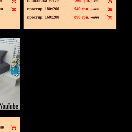
наволочка 70х70
260
грн.
0
|
390
простир. 180х200
940
грн.
80
|
1480
простир. 160х200
890
грн.
|
1380
90