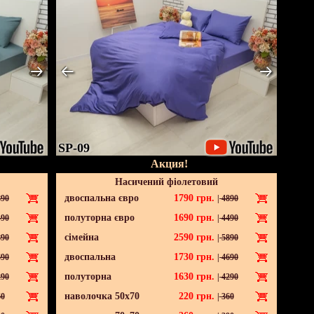
SP-09
Акция!
Насичений фіолетовий
двоспальна євро
1790
грн.
90
|
4890
полуторна євро
1690
грн.
90
|
4490
сімейна
2590
грн.
90
|
5890
двоспальна
1730
грн.
90
|
4690
полуторна
1630
грн.
90
|
4290
наволочка 50х70
220
грн.
0
|
360