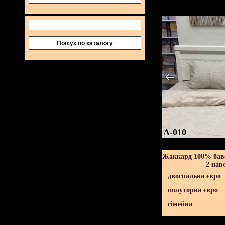
Пошук по каталогу
A-010
Жаккард 100% баво
2 нав
двоспальна євро
полуторна євро
сімейна