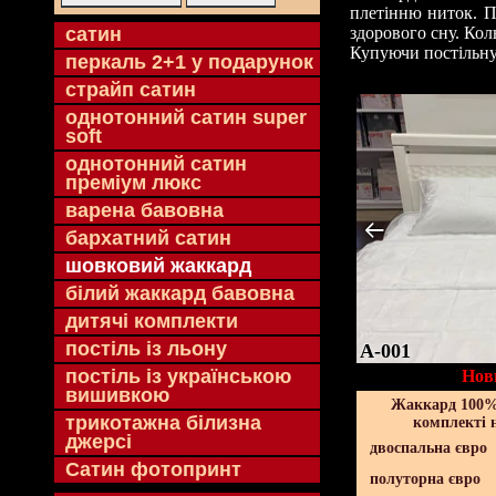
плетінню ниток. П
cатин
здорового сну. Кол
Купуючи постільну 
перкаль 2+1 у подарунок
страйп сатин
однотонний сатин super
soft
однотонний сатин
преміум люкс
варена бавовна
бархатний сатин
шовковий жаккард
білий жаккард бавовна
дитячі комплекти
постіль із льону
A-001
постіль із українською
Нов
вишивкою
Жаккард 100% 
трикотажна білизна
комплекті 
джерсі
двоспальна євро
Сатин фотопринт
полуторна євро