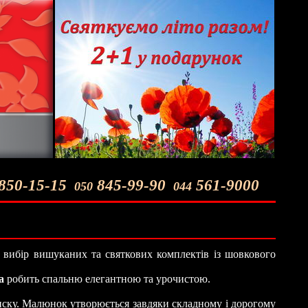
850-15-15
845-99-90
561-9000
050
044
вибір вишуканих та святкових комплектів із шовкового
а
робить спальню елегантною та урочистою.
иску. Малюнок утворюється завдяки складному і дорогому