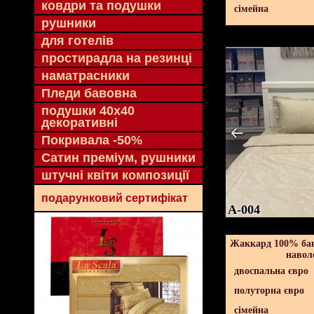
ковдри та подушки
сімейна
рушники
для готелів
простирадла на резинці
наматрасники
Пледи бавовна
подушки 40х40
декоративні
Покривала -50%
Сатин преміум, рушники
штучні квіти композиції
подарунковий сертифікат
A-004
Жаккард 100% бав
навол
двоспальна євро
полуторна євро
сімейна