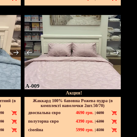
A-009
Акция!
итний (в
Жаккард 100% бавовна Рожева пудра (в
)
комплекті наволочки 2шт.50/70)
двоспальна євро
4690
грн.
90
|
6690
полуторна євро
4390
грн.
90
|
6390
сімейна
5990
грн.
90
|
8590