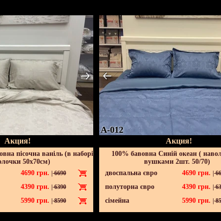
A-012
Акция!
Акция!
вна пісочна ваніль (в наборі
100% бавовна Синій океан ( наво
олочки 50х70см)
вушками 2шт. 50/70)
4690
грн.
двоспальна євро
4690
грн.
|
6690
|
66
4390
грн.
полуторна євро
4390
грн.
|
6390
|
63
5990
грн.
сімейна
5990
грн.
|
8590
|
85