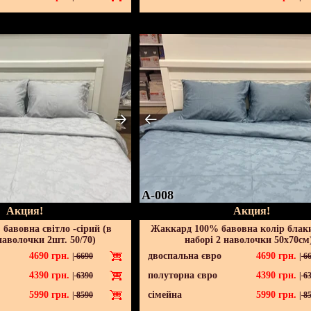
A-008
Акция!
Акция!
бавовна світло -сірий (в
Жаккард 100% бавовна колір блак
наволочки 2шт. 50/70)
наборі 2 наволочки 50х70см
4690
грн.
двоспальна євро
4690
грн.
|
6690
|
66
4390
грн.
полуторна євро
4390
грн.
|
6390
|
63
5990
грн.
сімейна
5990
грн.
|
8590
|
85