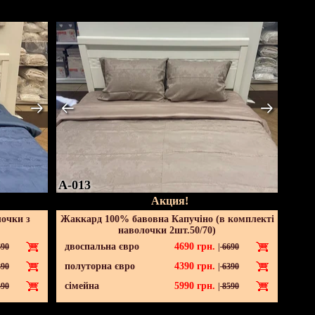
A-013
Акция!
лочки з
Жаккард 100% бавовна Капучіно (в комплекті
наволочки 2шт.50/70)
двоспальна євро
4690
грн.
90
|
6690
полуторна євро
4390
грн.
90
|
6390
сімейна
5990
грн.
90
|
8590