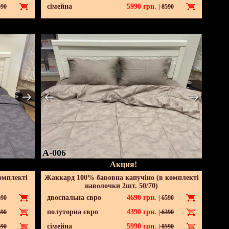
сімейна
5990
грн.
90
|
8590
A-006
Акция!
омплекті
Жаккард 100% бавовна капучіно (в комплекті
наволочки 2шт. 50/70)
двоспальна євро
4690
грн.
90
|
6590
полуторна євро
4390
грн.
90
|
6390
сімейна
5990
грн.
90
|
8590