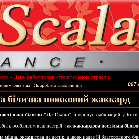
уста - День работников строительной отрасли.
ший подарок - Постельное белье La Scala!
067
:
товим клієнтам
Як зробити замовлення
а білизна шовковий жаккард
 постільної білизни "Ла Скала"
пропонує найкращий у Києві 
робить особливим ваш настрій, так
жаккардова постільна білизн
а міцна, оксамитова на дотик, а шовк надає їй благородного бл