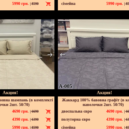
5990
грн.
сімейна
5990
грн.
|
8590
|
85
A-005
Акция!
Акция!
овна шампань (в комплекті
Жаккард 100% бавовна графіт (в к
очки 2шт. 50/70)
наволочки 2шт. 50/70)
4690
грн.
двоспальна євро
4690
грн.
|
6690
|
66
4390
грн.
полуторна євро
4390
грн.
|
6390
|
63
5990
грн.
сімейна
5990
грн.
|
8590
|
85