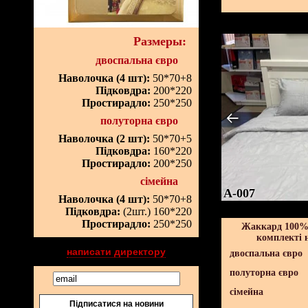
Размеры:
двоспальна євро
Наволочка (4 шт):
50*70+8
Підковдра:
200*220
Простирадло:
250*250
полуторна євро
Наволочка (2 шт):
50*70+5
Підковдра:
160*220
Простирадло:
200*250
сімейна
A-007
Наволочка (4 шт):
50*70+8
Підковдра:
(2шт.) 160*220
Простирадло:
250*250
Жаккард 100% 
комплекті 
написати директору
двоспальна євро
полуторна євро
сімейна
Підписатися на новини