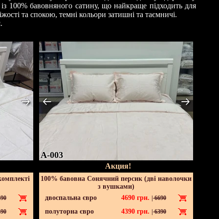
 із 100% бавовняного сатину, що найкраще підходить для
іжості та спокою, темні кольори затишні та таємничі.
.
A-003
Акция!
комплекті
100% бавовна Сонячний персик (дві наволочки
з вушками)
двоспальна євро
4690
грн.
90
|
6690
полуторна євро
4390
грн.
90
|
6390