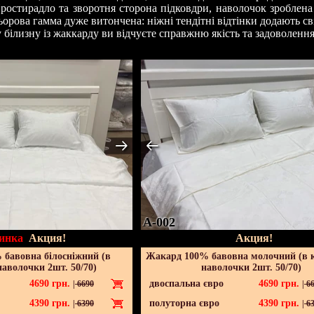
ростирадло та зворотня сторона підковдри, наволочок зроблена
ьорова гамма дуже витончена: ніжні тендітні відтінки додають св
білизну із жаккарду ви відчуєте справжню якість та задоволення
A-002
инка
Акция!
Акция!
бавовна білосніжний (в
Жакард 100% бавовна молочний (в 
наволочки 2шт. 50/70)
наволочки 2шт. 50/70)
4690
грн.
двоспальна євро
4690
грн.
|
6690
|
66
4390
грн.
полуторна євро
4390
грн.
|
6390
|
63