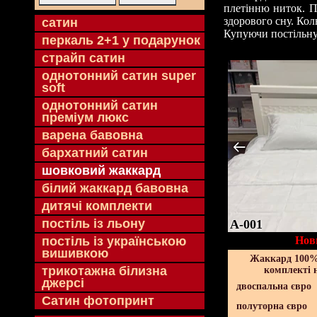
плетінню ниток. П
здорового сну. Кол
cатин
Купуючи постільну 
перкаль 2+1 у подарунок
страйп сатин
однотонний сатин super
soft
однотонний сатин
преміум люкс
варена бавовна
бархатний сатин
шовковий жаккард
білий жаккард бавовна
дитячі комплекти
постіль із льону
A-001
постіль із українською
Нов
вишивкою
Жаккард 100% 
трикотажна білизна
комплекті 
джерсі
двоспальна євро
Сатин фотопринт
полуторна євро