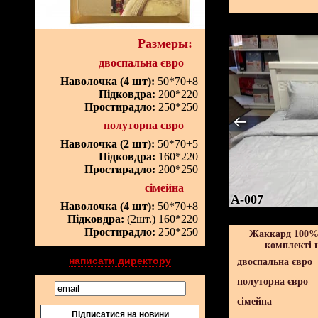
Размеры:
двоспальна євро
Наволочка (4 шт):
50*70+8
Підковдра:
200*220
Простирадло:
250*250
полуторна євро
Наволочка (2 шт):
50*70+5
Підковдра:
160*220
Простирадло:
200*250
сімейна
A-007
Наволочка (4 шт):
50*70+8
Підковдра:
(2шт.) 160*220
Простирадло:
250*250
Жаккард 100% 
комплекті 
написати директору
двоспальна євро
полуторна євро
сімейна
Підписатися на новини