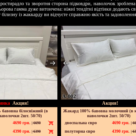
ростирадло та зворотня сторона підковдри, наволочок зроблена
ьорова гамма дуже витончена: ніжні тендітні відтінки додають св
білизну із жаккарду ви відчуєте справжню якість та задоволення
A-002
инка
Акция!
Акция!
бавовна білосніжний (в
Жакард 100% бавовна молочний (в 
наволочки 2шт. 50/70)
наволочки 2шт. 50/70)
4690
грн.
двоспальна євро
4690
грн.
|
6690
|
66
4390
грн.
полуторна євро
4390
грн.
|
6390
|
63