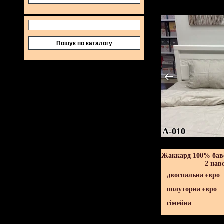
Пошук по каталогу
A-010
Жаккард 100% баво
2 нав
двоспальна євро
полуторна євро
сімейна