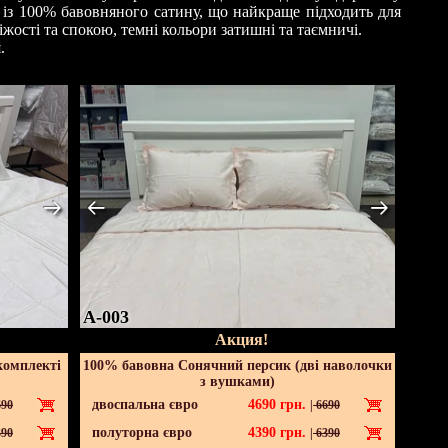
 із 100% бавовняного сатину, що найкраще підходить для
іжості та спокою, темні кольори затишні та таємничі.
.
A-003
Акция!
комплекті
100% бавовна Сонячний персик (дві наволочки
з вушками)
двоспальна євро
4690
грн.
90
|
6690
полуторна євро
4390
грн.
90
|
6390