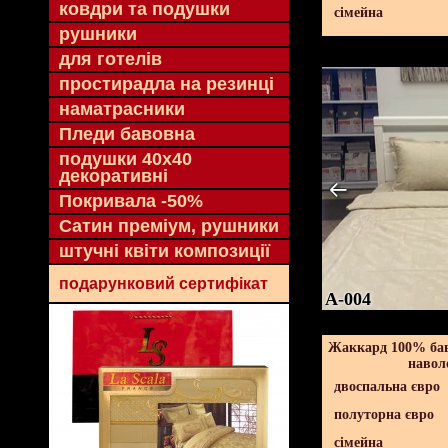
ковдри та подушки
сімейна
рушники
для готелів
простирадла на резинці
наматрасники
Пледи бавовна
подушки 40х40
декоративні
Покривала -50%
Сатин преміум, рушники
штучні квіти композиції
подарунковий сертифікат
A-004
Жаккард 100% бав
навол
двоспальна євро
полуторна євро
сімейна