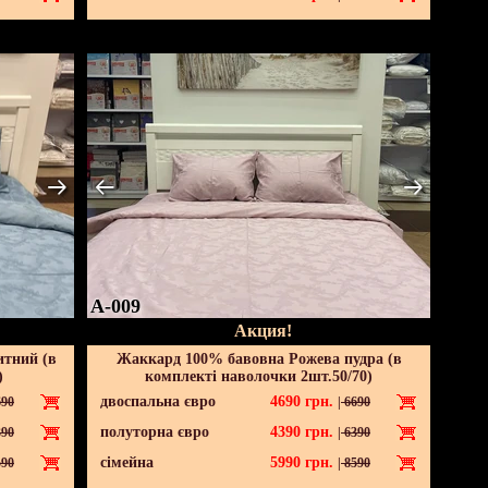
A-009
Акция!
итний (в
Жаккард 100% бавовна Рожева пудра (в
)
комплекті наволочки 2шт.50/70)
двоспальна євро
4690
грн.
90
|
6690
полуторна євро
4390
грн.
90
|
6390
сімейна
5990
грн.
90
|
8590