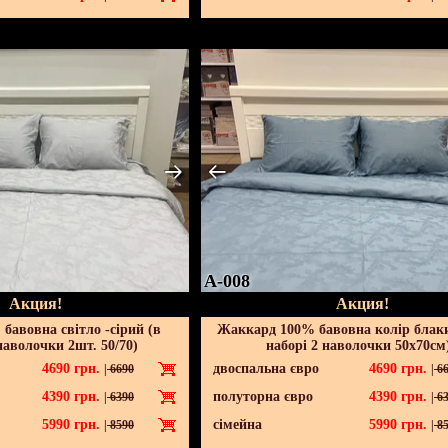
A-008
Акция!
Акция!
бавовна світло -сірий (в
Жаккард 100% бавовна колір блак
наволочки 2шт. 50/70)
наборі 2 наволочки 50х70см
4690
грн.
двоспальна євро
4690
грн.
|
6690
|
66
4390
грн.
полуторна євро
4390
грн.
|
6390
|
63
5990
грн.
сімейна
5990
грн.
|
8590
|
85