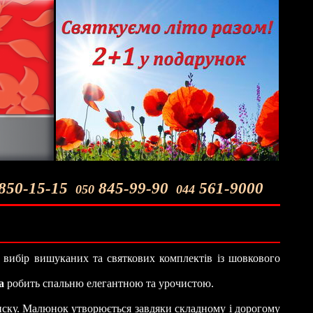
850-15-15
845-99-90
561-9000
050
044
вибір вишуканих та святкових комплектів із шовкового
а
робить спальню елегантною та урочистою.
иску. Малюнок утворюється завдяки складному і дорогому