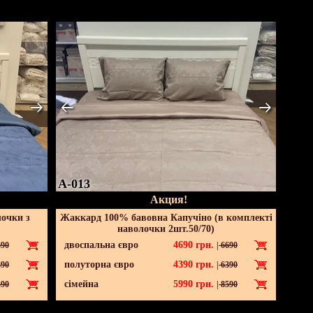
A-013
Акция!
лочки з
Жаккард 100% бавовна Капучіно (в комплекті
наволочки 2шт.50/70)
двоспальна євро
4690
грн.
90
|
6690
полуторна євро
4390
грн.
90
|
6390
сімейна
5990
грн.
90
|
8590