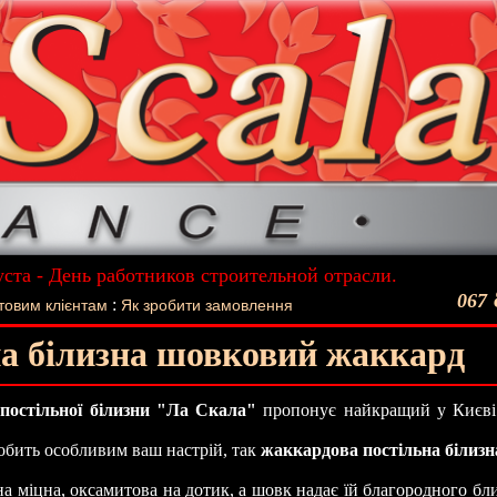
уста - День работников строительной отрасли.
ший подарок - Постельное белье La Scala!
067
:
товим клієнтам
Як зробити замовлення
а білизна шовковий жаккард
 постільної білизни "Ла Скала"
пропонує найкращий у Києві 
робить особливим ваш настрій, так
жаккардова постільна білизн
а міцна, оксамитова на дотик, а шовк надає їй благородного бл