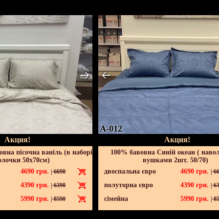
A-012
Акция!
Акция!
вна пісочна ваніль (в наборі
100% бавовна Синій океан ( наво
олочки 50х70см)
вушками 2шт. 50/70)
4690
грн.
двоспальна євро
4690
грн.
|
6690
|
66
4390
грн.
полуторна євро
4390
грн.
|
6390
|
63
5990
грн.
сімейна
5990
грн.
|
8590
|
85