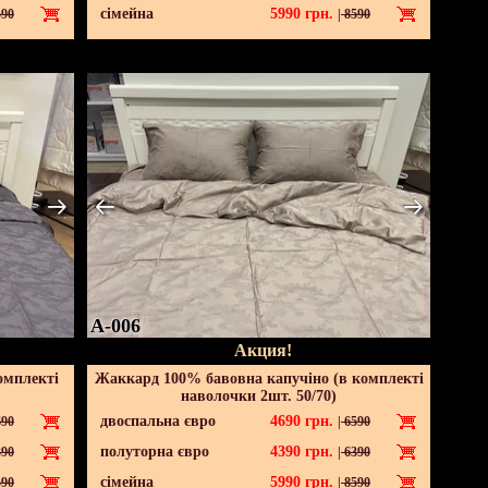
сімейна
5990
грн.
90
|
8590
A-006
Акция!
омплекті
Жаккард 100% бавовна капучіно (в комплекті
наволочки 2шт. 50/70)
двоспальна євро
4690
грн.
90
|
6590
полуторна євро
4390
грн.
90
|
6390
сімейна
5990
грн.
90
|
8590