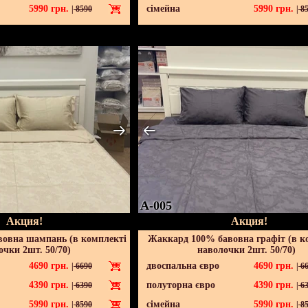
5990
грн.
сімейна
5990
грн.
|
8590
|
85
A-005
Акция!
Акция!
овна шампань (в комплекті
Жаккард 100% бавовна графіт (в к
очки 2шт. 50/70)
наволочки 2шт. 50/70)
4690
грн.
двоспальна євро
4690
грн.
|
6690
|
66
4390
грн.
полуторна євро
4390
грн.
|
6390
|
63
5990
грн.
сімейна
5990
грн.
|
8590
|
85