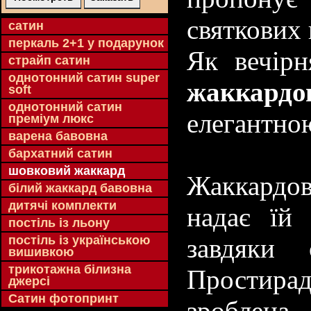
святкових 
cатин
перкаль 2+1 у подарунок
Як вечірн
страйп сатин
однотонний сатин super
жаккардо
soft
однотонний сатин
елегантно
преміум люкс
варена бавовна
бархатний сатин
шовковий жаккард
Жаккардов
білий жаккард бавовна
дитячі комплекти
надає їй
постіль із льону
постіль із українською
завдяки 
вишивкою
трикотажна білизна
Простирад
джерсі
Сатин фотопринт
зроблена