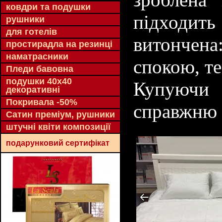
ковдри та подушки
підходит
рушники
для готелів
витончена
простирадла на резинці
наматрасники
спокою, те
Пледи бавовна
подушки 40х40
Купуючи 
декоративні
Покривала -50%
справжню я
Сатин преміум, рушники
штучні квіти композиції
подарунковий сертифікат