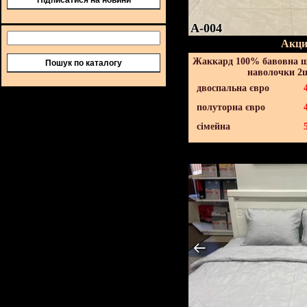
Підписатися на новини
A-004
Акци
Жаккард 100% бавовна ш
Пошук по каталогу
наволочки 2ш
двоспальна євро
полуторна євро
сімейна