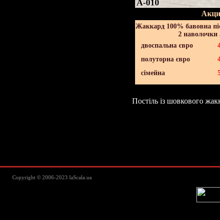
A-010
Акци
Жаккард 100% бавовна піс
2 наволочки 
двоспальна євро
полуторна євро
сімейна
Постіль із шовкового жак
Lascala Домашний текстиль - пос
Copyright © 2006-2023 laScala.ua