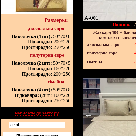
A-001
Размеры:
Новинка
двоспальна євро
Жаккард 100% бавовн
Наволочка (4 шт):
50*70+8
комплекті наволоч
Підковдра:
200*220
двоспальна євро
Простирадло:
250*250
полуторна євро
полуторна євро
сімейна
Наволочка (2 шт):
50*70+5
Підковдра:
160*220
Простирадло:
200*250
сімейна
Наволочка (4 шт):
50*70+8
Підковдра:
(2шт.) 160*220
Простирадло:
250*250
написати директору