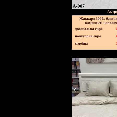
A-007
Акци
Жаккард 100% бавовна
комплекті наволоч
двоспальна євро
полуторна євро
сімейна