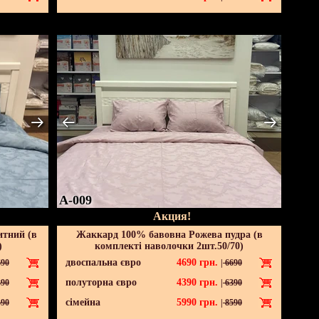
A-009
Акция!
итний (в
Жаккард 100% бавовна Рожева пудра (в
)
комплекті наволочки 2шт.50/70)
двоспальна євро
4690
грн.
90
|
6690
полуторна євро
4390
грн.
90
|
6390
сімейна
5990
грн.
90
|
8590