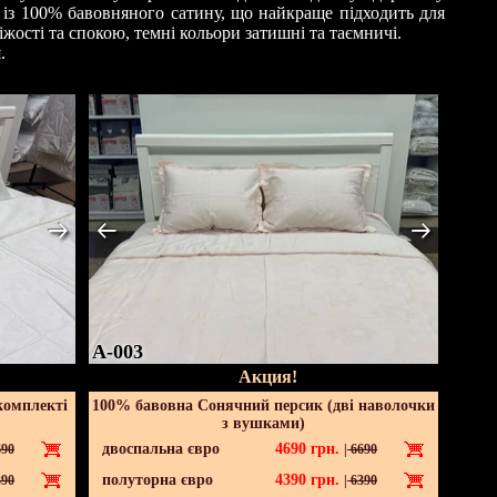
 із 100% бавовняного сатину, що найкраще підходить для
іжості та спокою, темні кольори затишні та таємничі.
.
A-003
Акция!
комплекті
100% бавовна Сонячний персик (дві наволочки
з вушками)
двоспальна євро
4690
грн.
90
|
6690
полуторна євро
4390
грн.
90
|
6390