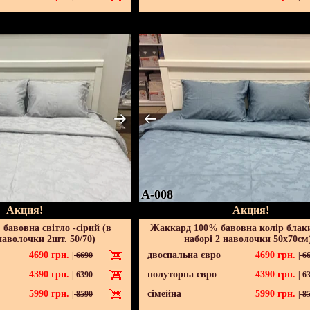
A-008
Акция!
Акция!
бавовна світло -сірий (в
Жаккард 100% бавовна колір блак
наволочки 2шт. 50/70)
наборі 2 наволочки 50х70см
4690
грн.
двоспальна євро
4690
грн.
|
6690
|
66
4390
грн.
полуторна євро
4390
грн.
|
6390
|
63
5990
грн.
сімейна
5990
грн.
|
8590
|
85