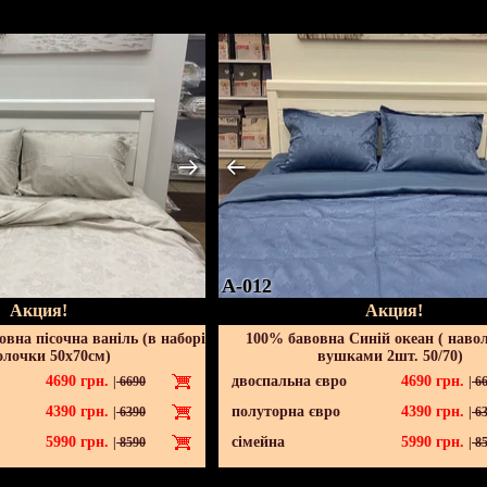
A-012
Акция!
Акция!
вна пісочна ваніль (в наборі
100% бавовна Синій океан ( наво
олочки 50х70см)
вушками 2шт. 50/70)
4690
грн.
двоспальна євро
4690
грн.
|
6690
|
66
4390
грн.
полуторна євро
4390
грн.
|
6390
|
63
5990
грн.
сімейна
5990
грн.
|
8590
|
85