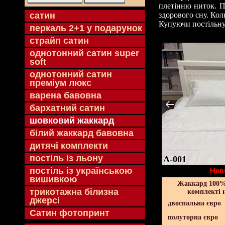
плетінню ниток. П
cатин
здорового сну. Кол
Купуючи постільну 
перкаль 2+1 у подарунок
страйп сатин
однотонний сатин super
soft
однотонний сатин
преміум люкс
варена бавовна
бархатний сатин
шовковий жаккард
білий жаккард бавовна
дитячі комплекти
постіль із льону
A-001
постіль із українською
Нов
вишивкою
Жаккард 100% 
трикотажна білизна
комплекті 
джерсі
двоспальна євро
Сатин фотопринт
полуторна євро