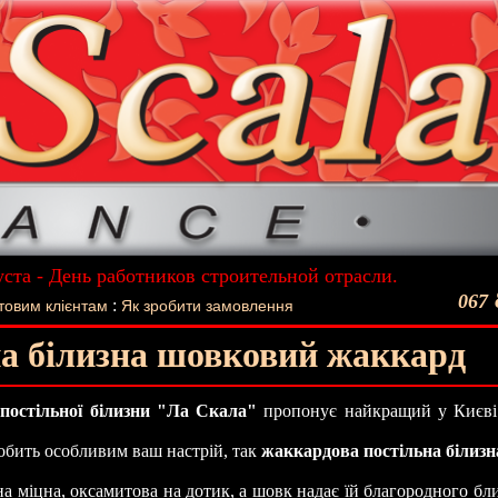
уста - День работников строительной отрасли.
ший подарок - Постельное белье La Scala!
067
:
товим клієнтам
Як зробити замовлення
а білизна шовковий жаккард
 постільної білизни "Ла Скала"
пропонує найкращий у Києві 
робить особливим ваш настрій, так
жаккардова постільна білизн
а міцна, оксамитова на дотик, а шовк надає їй благородного бл