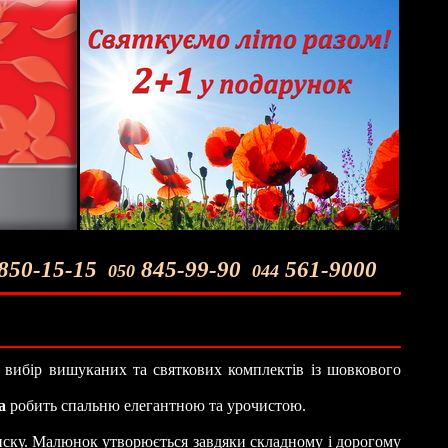
850-15-15
845-99-90
561-9000
050
044
вибір вишуканих та святкових комплектів із шовкового
а
робить спальню елегантною та урочистою.
иску. Малюнок утворюється завдяки складному і дорогому