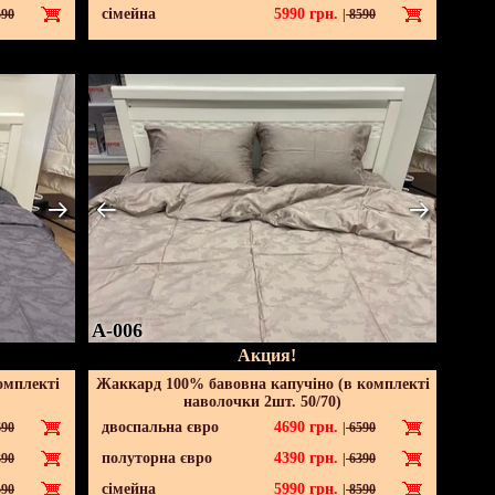
сімейна
5990
грн.
90
|
8590
A-006
Акция!
омплекті
Жаккард 100% бавовна капучіно (в комплекті
наволочки 2шт. 50/70)
двоспальна євро
4690
грн.
90
|
6590
полуторна євро
4390
грн.
90
|
6390
сімейна
5990
грн.
90
|
8590