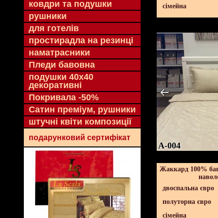
ковдри та подушки
сімейна
рушники
для готелів
простирадла на резинці
наматрасники
Пледи бавовна
подушки 40х40
декоративні
Покривала -50%
Сатин преміум, рушники
штучні квіти композиції
подарунковий сертифікат
A-004
Жаккард 100% бав
навол
двоспальна євро
полуторна євро
сімейна