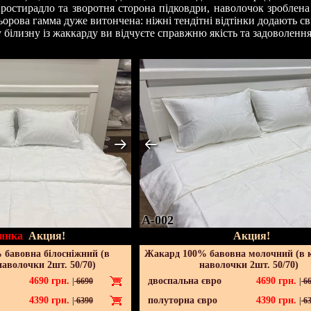
ростирадло та зворотня сторона підковдри, наволочок зроблена
ьорова гамма дуже витончена: ніжні тендітні відтінки додають св
білизну із жаккарду ви відчуєте справжню якість та задоволення
A-002
инка
Акция!
Акция!
бавовна білосніжний (в
Жакард 100% бавовна молочний (в 
наволочки 2шт. 50/70)
наволочки 2шт. 50/70)
4690
грн.
двоспальна євро
4690
грн.
|
6690
|
66
4390
грн.
полуторна євро
4390
грн.
|
6390
|
63