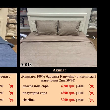
A-013
Акция!
лочки з
Жаккард 100% бавовна Капучіно (в комплекті
наволочки 2шт.50/70)
двоспальна євро
4690
грн.
90
|
6690
полуторна євро
4390
грн.
90
|
6390
сімейна
5990
грн.
90
|
8590