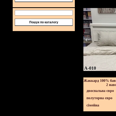
Пошук по каталогу
A-010
Жаккард 100% баво
2 нав
двоспальна євро
полуторна євро
сімейна