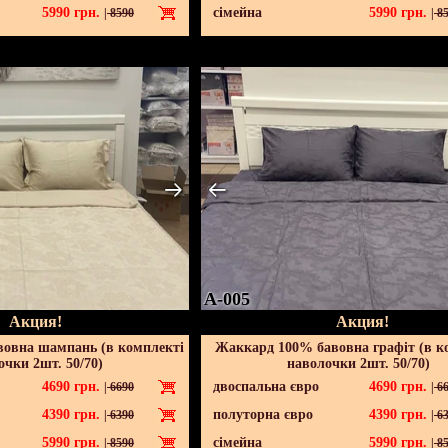
5990
грн.
сімейна
5990
грн.
|
8590
|
85
A-005
Акция!
Акция!
овна шампань (в комплекті
Жаккард 100% бавовна графіт (в к
очки 2шт. 50/70)
наволочки 2шт. 50/70)
4690
грн.
двоспальна євро
4690
грн.
|
6690
|
66
4390
грн.
полуторна євро
4390
грн.
|
6390
|
63
5990
грн.
сімейна
5990
грн.
|
8590
|
85