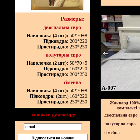
Размеры:
двоспальна євро
Наволочка (4 шт):
50*70+8
Підковдра:
200*220
Простирадло:
250*250
полуторна євро
Наволочка (2 шт):
50*70+5
Підковдра:
160*220
Простирадло:
200*250
сімейна
A-007
Наволочка (4 шт):
50*70+8
Підковдра:
(2шт.) 160*220
Простирадло:
250*250
Жаккард 100% 
комплекті 
написати директору
двоспальна євро
полуторна євро
сімейна
Підписатися на новини