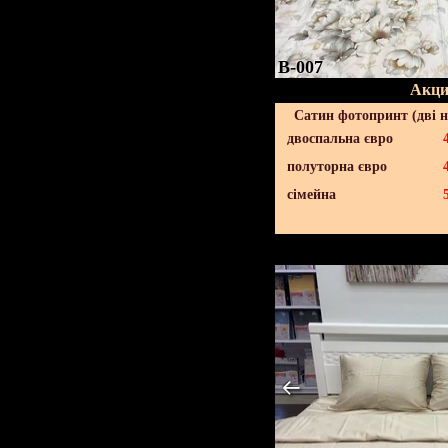
B-007
Акци
Сатин фотопринт (дві н
двоспальна євро
полуторна євро
сімейна