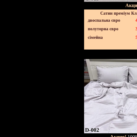
Акци
Сатин преміум Кл
двоспальна євро
полуторна євро
сімейна
D-002
Акция!
100%