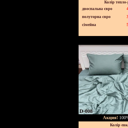
Колір тепло
двоспальна євро
полуторна євро
сімейна
D-008
Акция!
100%
Колір евк