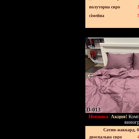
полуторна євро
сімейна
D-013
Новинка
Акция!
Компл
виног
Сатин-жаккард, 
двоспальна євро