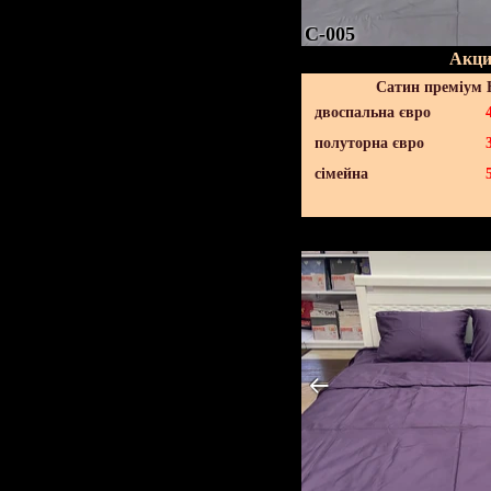
C-005
Акци
Сатин преміум 
двоспальна євро
полуторна євро
сімейна