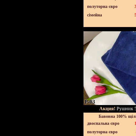
полуторна євро
сімейна
P-03
Акция!
Рушник 5
Бавовна 100% щіль
двоспальна євро
полуторна євро