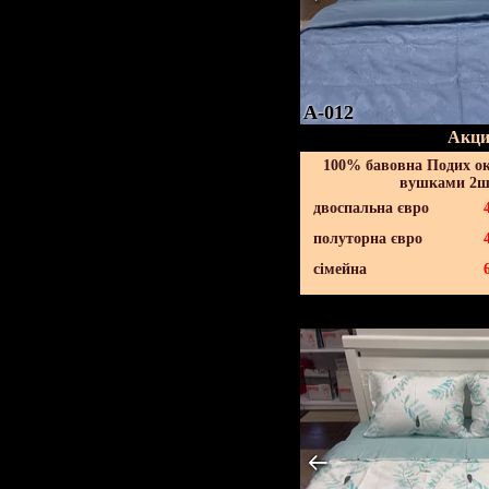
A-012
Акци
100% бавовна Подих ок
вушками 2шт
двоспальна євро
полуторна євро
сімейна