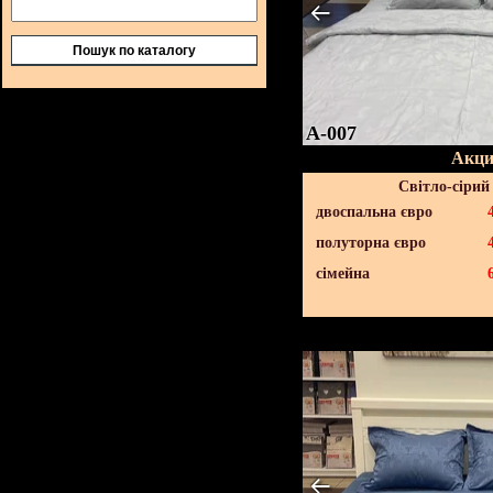
Пошук по каталогу
A-007
Акци
Світло-сірий
двоспальна євро
полуторна євро
сімейна