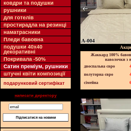
ковдри та подушки
рушники
для готелів
простирадла на резинці
наматрасники
Пледи бавовна
A-004
подушки 40х40
Акци
декоративні
Жаккард 100% бавов
Покривала -50%
наволочки з 
Сатин преміум, рушники
двоспальна євро
штучні квіти композиції
полуторна євро
сімейна
подарунковий сертифікат
написати директору
Підписатися на новини