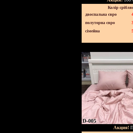
Колір срібля
двоспальна євро
полуторна євро
сімейна
D-005
Акция!
П