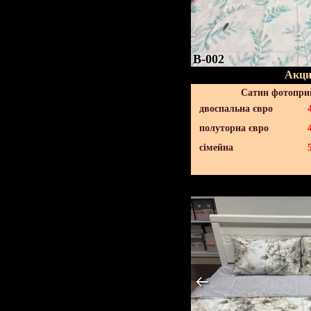
B-002
Акци
Сатин фотопри
двоспальна євро
полуторна євро
сімейна