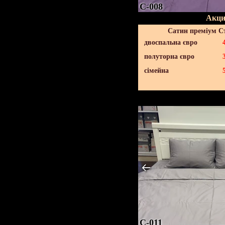
C-008
Акци
Сатин преміум С
двоспальна євро
полуторна євро
сімейна
C-011