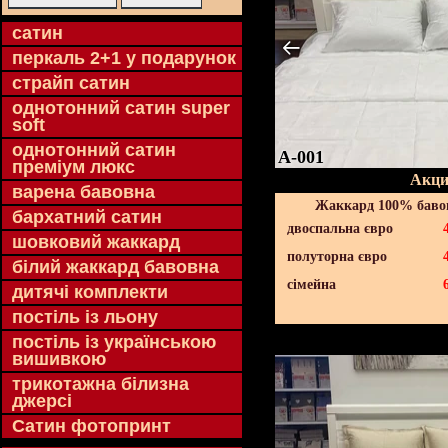
cатин
перкаль 2+1 у подарунок
страйп сатин
однотонний сатин super
soft
однотонний сатин
A-001
преміум люкс
Акци
варена бавовна
Жаккард 100% бавов
бархатний сатин
двоспальна євро
шовковий жаккард
полуторна євро
білий жаккард бавовна
сімейна
дитячі комплекти
постіль із льону
постіль із українською
вишивкою
трикотажна білизна
джерсі
Сатин фотопринт