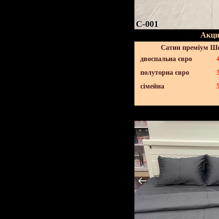
C-001
Акци
Сатин преміум Шо
двоспальна євро
полуторна євро
сімейна