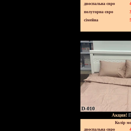
двоспальна євро
полуторна євро
сімейна
D-010
Акция!
П
Колір м
двоспальна євро