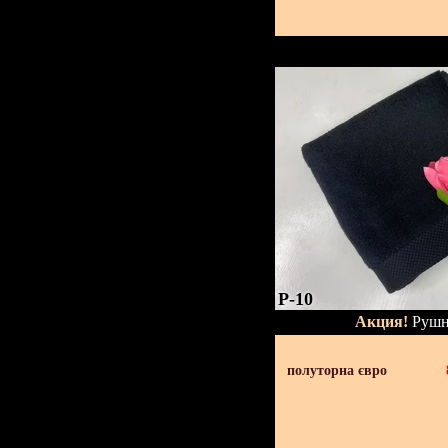
P-10
Акция!
Рушн
полуторна євро