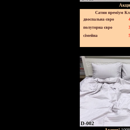
Акци
Сатин преміум Кл
двоспальна євро
полуторна євро
сімейна
D-002
Акция!
100%