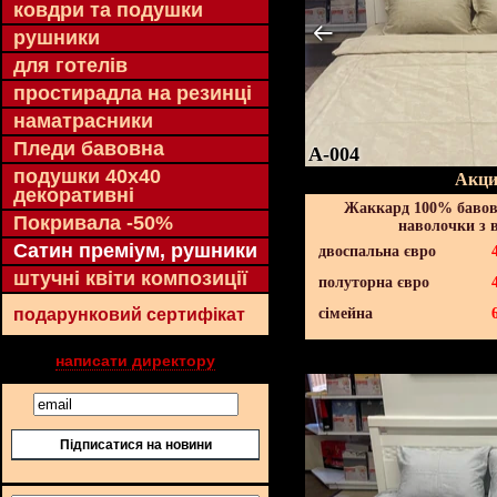
ковдри та подушки
рушники
для готелів
простирадла на резинці
наматрасники
Пледи бавовна
A-004
подушки 40х40
Акци
декоративні
Жаккард 100% бавов
Покривала -50%
наволочки з 
Сатин преміум, рушники
двоспальна євро
штучні квіти композиції
полуторна євро
подарунковий сертифікат
сімейна
написати директору
Підписатися на новини