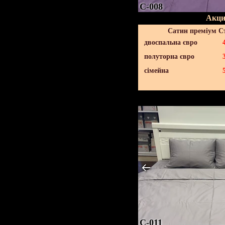
C-008
Акци
Сатин преміум С
двоспальна євро
полуторна євро
сімейна
C-011