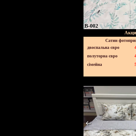
B-002
Акци
Сатин фотопри
двоспальна євро
полуторна євро
сімейна