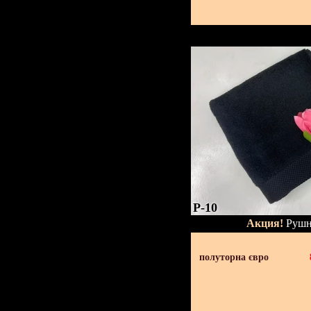
P-10
Акция!
Рушн
полуторна євро