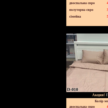
двоспальна євро
полуторна євро
сімейна
D-010
Акция!
П
Колір м
двоспальна євро