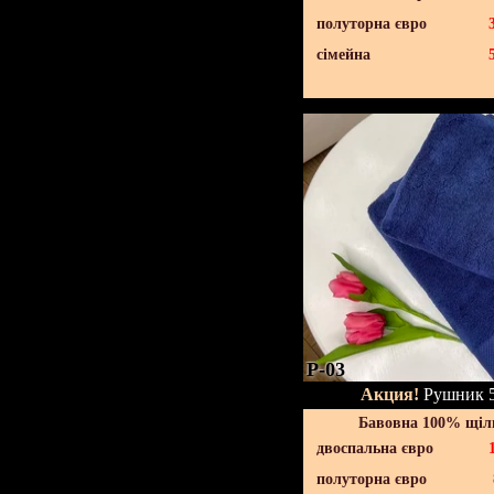
полуторна євро
сімейна
P-03
Акция!
Рушник 5
Бавовна 100% щіль
двоспальна євро
полуторна євро