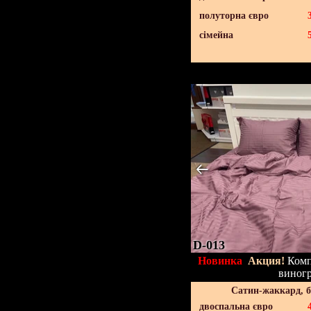
полуторна євро
сімейна
D-013
Новинка
Акция!
Компл
виног
Сатин-жаккард, 
двоспальна євро