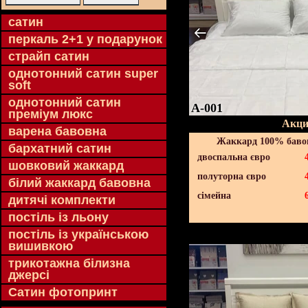
cатин
перкаль 2+1 у подарунок
страйп сатин
однотонний сатин super
soft
однотонний сатин
A-001
преміум люкс
Акци
варена бавовна
Жаккард 100% бавов
бархатний сатин
двоспальна євро
шовковий жаккард
полуторна євро
білий жаккард бавовна
сімейна
дитячі комплекти
постіль із льону
постіль із українською
вишивкою
трикотажна білизна
джерсі
Сатин фотопринт