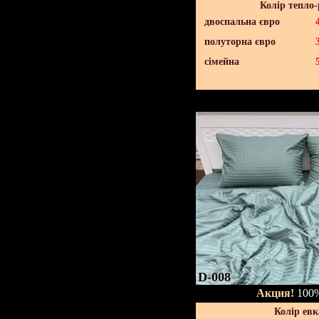
Колір тепло
двоспальна євро
полуторна євро
сімейна
D-008
Акция!
100%
Колір евк