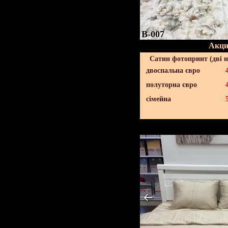
B-007
Акци
Сатин фотопринт (дві н
двоспальна євро
полуторна євро
сімейна