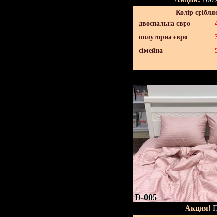
Колір срібля
двоспальна євро
полуторна євро
сімейна
D-005
Акция!
П