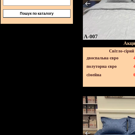
Пошук по каталогу
A-007
Акци
Світло-сірий
двоспальна євро
полуторна євро
сімейна