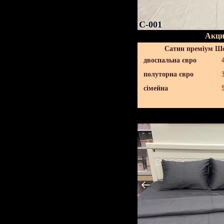
C-001
Акци
Сатин преміум Шо
двоспальна євро
полуторна євро
сімейна