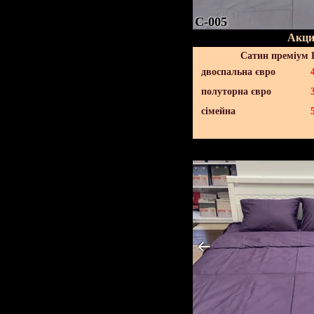
C-005
Акци
Сатин преміум 
двоспальна євро
полуторна євро
сімейна