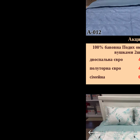
A-012
Акци
100% бавовна Подих ок
вушками 2шт
двоспальна євро
полуторна євро
сімейна