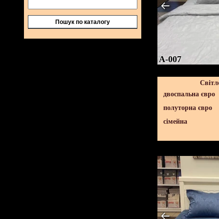
Пошук по каталогу
A-007
Світл
двоспальна євро
полуторна євро
сімейна