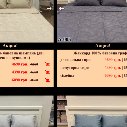
A-005
Акция!
Акция!
 бавовна шампань (дві
Жаккард 100% бавовна граф
очки з вушками)
двоспальна євро
4690
грн.
|
66
4690
грн.
|
6690
полуторна євро
4390
грн.
|
63
4390
грн.
|
6390
сімейна
6090
грн.
|
85
6090
грн.
|
8590