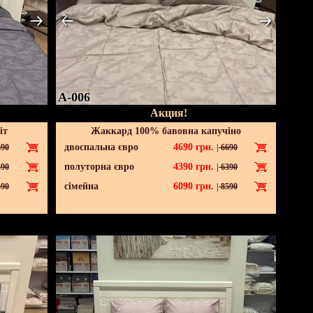
A-006
Акция!
іт
Жаккард 100% бавовна капучіно
двоспальна євро
4690
грн.
90
|
6690
полуторна євро
4390
грн.
90
|
6390
сімейна
6090
грн.
90
|
8590