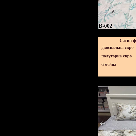
B-002
Сатин ф
двоспальна євро
полуторна євро
сімейна