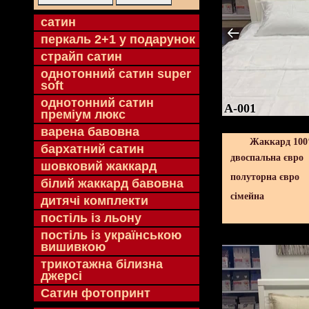
cатин
перкаль 2+1 у подарунок
страйп сатин
однотонний сатин super
soft
однотонний сатин
A-001
преміум люкс
варена бавовна
Жаккард 100
бархатний сатин
двоспальна євро
шовковий жаккард
полуторна євро
білий жаккард бавовна
сімейна
дитячі комплекти
постіль із льону
постіль із українською
вишивкою
трикотажна білизна
джерсі
Сатин фотопринт