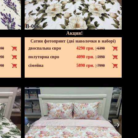
B-006
Акция!
Сатин фотопринт (дві наволочки в наборі)
двоспальна євро
4290
грн.
90
|
6390
полуторна євро
4090
грн.
90
|
5990
сімейна
5890
грн.
90
|
7990