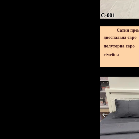
C-001
Сатин пре
двоспальна євро
полуторна євро
сімейна