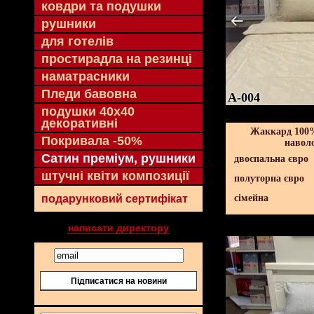
ковдри та подушки
рушники
для готелів
простирадла на резинці
наматрасники
Пледи бавовна
A-004
подушки 40х40
декоративні
Жаккард 100%
Покривала -50%
навол
Сатин преміум, рушники
двоспальна євро
штучні квіти композиції
полуторна євро
подарунковий сертифікат
сімейна
написати директору
Підписатися на новини