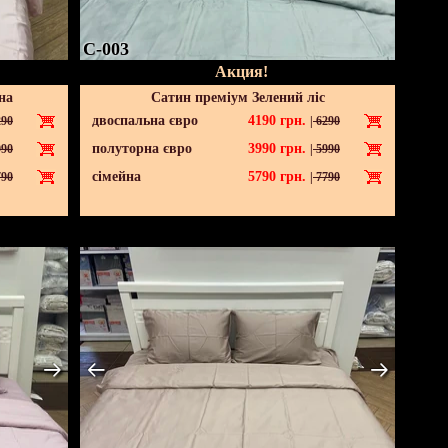
C-003
Акция!
на
Сатин преміум Зелений ліс
двоспальна євро
4190
грн.
90
|
6290
полуторна євро
3990
грн.
90
|
5990
сімейна
5790
грн.
90
|
7790