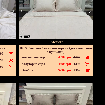
A-003
Акция!
ний
100% бавовна Сонячний персик (дві наволочки
з вушками)
90
двоспальна євро
4690
грн.
|
6690
90
полуторна євро
4390
грн.
|
6390
90
сімейна
5990
грн.
|
8590