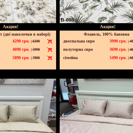
B-008
Акция!
Акция!
 (дві наволочки в наборі)
Фланель, 100% бавовна
4290
грн.
двоспальна євро
3990
грн.
|
6390
|
49
4090
грн.
полуторна євро
3690
грн.
|
5990
|
46
5890
грн.
сімейна
5490
грн.
|
7890
|
68