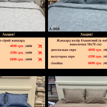
A-008
Акция!
Акция!
о-сірий жаккард
Жаккард колір блакитний (в наб
наволочки 50х70 см)
4690
грн.
|
6690
двоспальна євро
4690
грн.
|
66
4390
грн.
|
6390
полуторна євро
4390
грн.
|
63
6090
грн.
|
8590
сімейна
6090
грн.
|
85