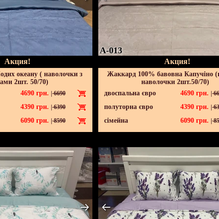
A-013
Акция!
Акция!
дих океану ( наволочки з
Жаккард 100% бавовна Капучіно (в
ми 2шт. 50/70)
наволочки 2шт.50/70)
4690
грн.
двоспальна євро
4690
грн.
|
6690
|
66
4390
грн.
полуторна євро
4390
грн.
|
6390
|
63
6090
грн.
сімейна
6090
грн.
|
8590
|
85