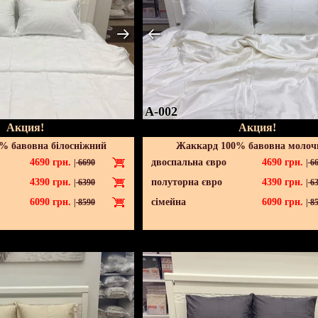
A-002
Акция!
Акция!
% бавовна білосніжний
Жаккард 100% бавовна молоч
4690
грн.
двоспальна євро
4690
грн.
|
6690
|
66
4390
грн.
полуторна євро
4390
грн.
|
6390
|
63
6090
грн.
сімейна
6090
грн.
|
8590
|
85