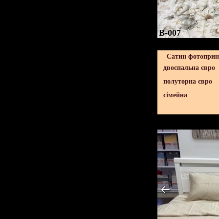
B-007
Сатин фотопринт
двоспальна євро
полуторна євро
сімейна