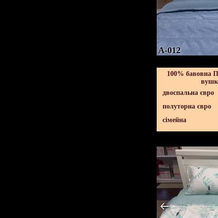
A-012
100% бавовна По
вушка
двоспальна євро
полуторна євро
сімейна