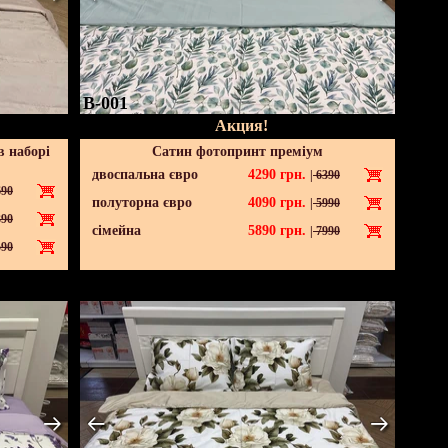
B-001
Акция!
 наборі
Сатин фотопринт преміум
двоспальна євро
4290
грн.
|
6390
90
полуторна євро
4090
грн.
|
5990
90
сімейна
5890
грн.
|
7990
90