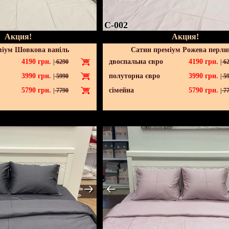
C-002
Акция!
Акция!
міум Шовкова ваніль
Сатин преміум Рожева перли
4190
грн.
двоспальна євро
4190
грн.
|
6290
|
62
3990
грн.
полуторна євро
3990
грн.
|
5990
|
59
5790
грн.
сімейна
5790
грн.
|
7790
|
77