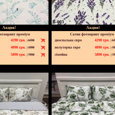
B-003
Акция!
Акция!
отопринт преміум
Сатин фотопринт преміум
4290
грн.
двоспальна євро
4290
грн.
|
6390
|
63
4090
грн.
полуторна євро
4090
грн.
|
5990
|
59
5890
грн.
сімейна
5890
грн.
|
7990
|
79