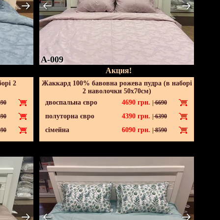
A-009
Акция!
орі 2
Жаккард 100% бавовна рожева пудра (в наборі
2 наволочки 50х70см)
двоспальна євро
4690
грн.
90
|
6690
полуторна євро
4390
грн.
90
|
6390
сімейна
6090
грн.
90
|
8590