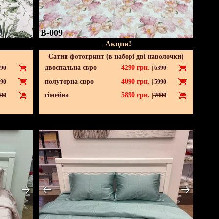
B-009
Акция!
Сатин фотопринт (в наборі дві наволочки)
двоспальна євро
4290
грн.
90
|
6390
полуторна євро
4090
грн.
90
|
5990
сімейна
5890
грн.
90
|
7990